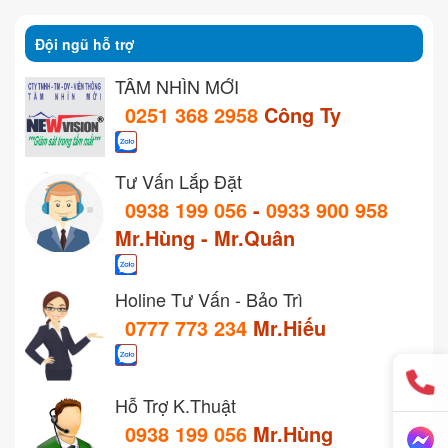
Đội ngũ hỗ trợ
TẦM NHÌN MỚI
0251 368 2958
Công Ty
Tư Vấn Lắp Đặt
0938 199 056
-
0933 900 958
Mr.Hùng - Mr.Quân
Holine Tư Vấn - Bảo Trì
0777 773 234
Mr.Hiếu
Hỗ Trợ K.Thuật
0938 199 056
Mr.Hùng