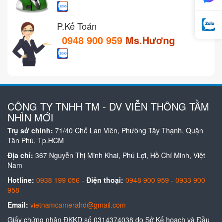
P.Kế Toán
0948 900 959
Ms.Hương
CÔNG TY TNHH TM - DV VIỄN THÔNG TẦM
NHÌN MỚI
Trụ sở chính:
71/40 Chế Lan Viên, Phường Tây Thạnh, Quận
Tân Phú, Tp.HCM
Địa chỉ:
367 Nguyễn Thị Minh Khai, Phú Lợi, Hồ Chí Minh, Việt
Nam
Hotline:
0938 199 056
-
Điện thoại:
0948 900 959
-
0933 900
958
Email:
vietnamcamerahd@gmail.com
Giấy chứng nhận ĐKKD số 0314374038 do Sở Kế hoạch và Đầu