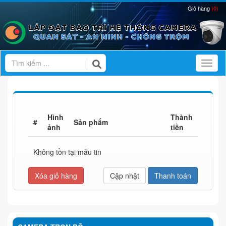
Giỏ hàng
(0)
Toggl
Hình
Thành
#
Sản phẩm
ảnh
tiền
Không tồn tại mẫu tin
Xóa giỏ hàng
Thanh toán