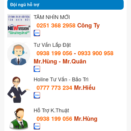
Đội ngũ hỗ trợ
TẦM NHÌN MỚI
0251 368 2958
Công Ty
Tư Vấn Lắp Đặt
0938 199 056
-
0933 900 958
Mr.Hùng - Mr.Quân
Holine Tư Vấn - Bảo Trì
0777 773 234
Mr.Hiếu
Hỗ Trợ K.Thuật
0938 199 056
Mr.Hùng