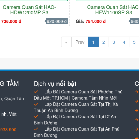
Camera Quan Sát HAC-
Camera Quan Sát HAC
HDW1200MP-S3
HFW1100SP-S3
:
736.000 đ
920.000 đ
Giá:
784.000 đ
980
«
Prev
1
2
3
4
5
NG TẦM
Dịch vụ
nổi bật
C
Lắp Đặt Camera Quan Sát Phường Thủ
Dầu Một TP.HCM | Camera Tầm Nhìn Mới
h, Quận Tân
Lắp Đặt Camera Quan Sát Tại Thị Xã
Thuận An Bình Dương
nh, Việt
Lắp Đặt Camera Quan Sát Tại Dĩ An
Bình Dương
Lắp Đặt Camera Quan Sát Tại An Phú
0933 900
Bình Dương