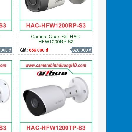
-
Camera Quan Sát HAC-
HFW1200RP-S3
.000 đ
Giá:
656.000 đ
820.000 đ