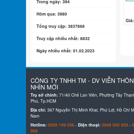
Trong ngày: 394
Hôm qua: 3980
Giá
Tổng truy cập: 3837868
Truy cập nhiều nhất: 8832
Ngày nhiều nhất: 01.02.2023
CÔNG TY TNHH TM - DV VIỄN THÔ
NHÌN MỚI
Trụ sở chính:
71/40 Chế Lan Viên, Phường Tây Thạn
Phú, Tp.HCM
Địa chỉ:
367 Nguyễn Thị Minh Khai, Phú Lợi, Hồ Chí Mi
Nam
Hotline:
0938 199 056
-
Điện thoại:
0948 900 959
-
958