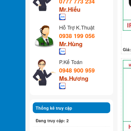
0777 773 234
Mr.Hiếu
Hỗ Trợ K.Thuật
0938 199 056
Mr.Hùng
Giá
P.Kế Toán
0948 900 959
Ms.Hương
Thống kê truy cập
Đang truy cập: 2