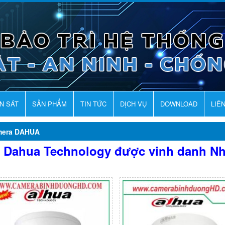
AN SÁT
SẢN PHẨM
TIN TỨC
DỊCH VỤ
DOWNLOAD
LIÊ
mera DAHUA
Dahua Technology được vinh danh Nhà