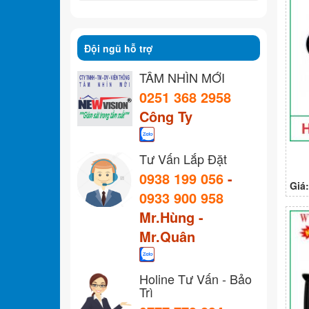
Đội ngũ hỗ trợ
TẦM NHÌN MỚI
0251 368 2958
Công Ty
Tư Vấn Lắp Đặt
0938 199 056
-
Giá
0933 900 958
Mr.Hùng -
Mr.Quân
Holine Tư Vấn - Bảo
Trì