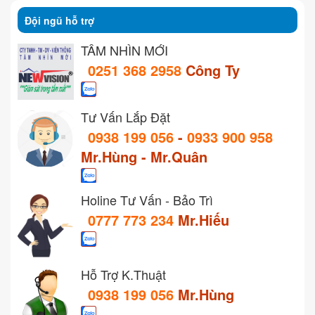
Đội ngũ hỗ trợ
TẦM NHÌN MỚI
0251 368 2958
Công Ty
Tư Vấn Lắp Đặt
0938 199 056
-
0933 900 958
Mr.Hùng - Mr.Quân
Holine Tư Vấn - Bảo Trì
0777 773 234
Mr.Hiếu
Hỗ Trợ K.Thuật
0938 199 056
Mr.Hùng