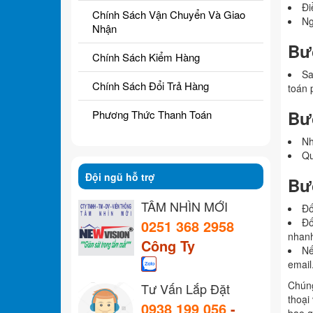
Đi
Chính Sách Vận Chuyển Và Giao
Ng
Nhận
Bư
Chính Sách Kiểm Hàng
Sa
Chính Sách Đổi Trả Hàng
toán 
Bư
Phương Thức Thanh Toán
Nh
Qu
Đội ngũ hỗ trợ
Bư
TẦM NHÌN MỚI
Đố
Đố
0251 368 2958
nhan
Công Ty
Nế
email
Chúng
Tư Vấn Lắp Đặt
thoại
0938 199 056
-
bao g