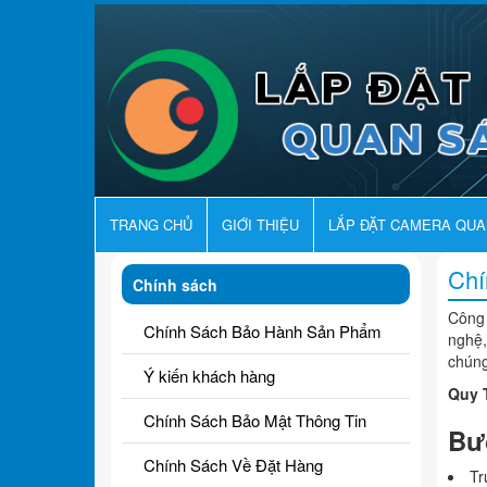
TRANG CHỦ
GIỚI THIỆU
LẮP ĐẶT CAMERA QU
Chí
Chính sách
Công 
Chính Sách Bảo Hành Sản Phẩm
nghệ,
chúng
Ý kiến khách hàng
Quy 
Chính Sách Bảo Mật Thông Tin
Bư
Chính Sách Về Đặt Hàng
Tr