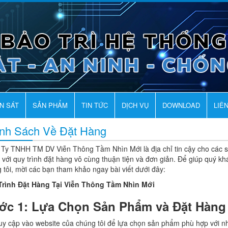
AN SÁT
SẢN PHẨM
TIN TỨC
DỊCH VỤ
DOWNLOAD
LIÊ
nh Sách Về Đặt Hàng
Ty TNHH TM DV Viễn Thông Tầm Nhìn Mới là địa chỉ tin cậy cho các sả
 với quy trình đặt hàng vô cùng thuận tiện và đơn giản. Để giúp quý k
 tôi, mời các bạn tham khảo ngay bài viết dưới đây:
Trình Đặt Hàng Tại Viễn Thông Tầm Nhìn Mới
ớc 1: Lựa Chọn Sản Phẩm và Đặt Hàng
uy cập vào website của chúng tôi để lựa chọn sản phẩm phù hợp với n