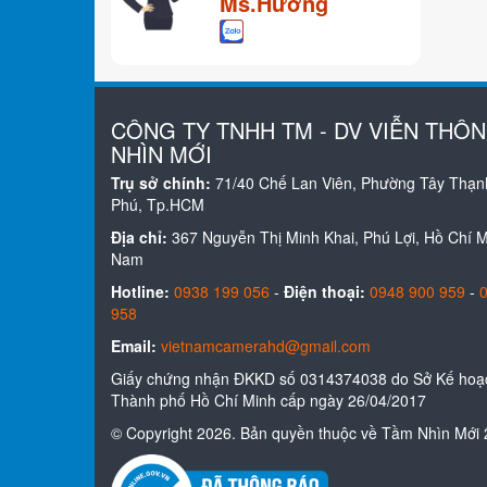
Ms.Hương
CÔNG TY TNHH TM - DV VIỄN THÔ
NHÌN MỚI
Trụ sở chính:
71/40 Chế Lan Viên, Phường Tây Thạn
Phú, Tp.HCM
Địa chỉ:
367 Nguyễn Thị Minh Khai, Phú Lợi, Hồ Chí Mi
Nam
Hotline:
0938 199 056
-
Điện thoại:
0948 900 959
-
958
Email:
vietnamcamerahd@gmail.com
Giấy chứng nhận ĐKKD số 0314374038 do Sở Kế hoạc
Thành phố Hồ Chí Minh cấp ngày 26/04/2017
© Copyright 2026. Bản quyền thuộc về Tầm Nhìn Mới