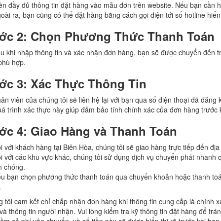
ền đầy đủ thông tin đặt hàng vào mẫu đơn trên website. Nếu bạn cần hó
oài ra, bạn cũng có thể đặt hàng bằng cách gọi điện tới số hotline hiển
ớc 2: Chọn Phương Thức Thanh Toán
u khi nhập thông tin và xác nhận đơn hàng, bạn sẽ được chuyển đến t
phù hợp.
ớc 3: Xác Thực Thông Tin
ân viên của chúng tôi sẽ liên hệ lại với bạn qua số điện thoại đã đăng
á trình xác thực này giúp đảm bảo tính chính xác của đơn hàng trước k
ớc 4: Giao Hàng và Thanh Toán
i với khách hàng tại Biên Hòa, chúng tôi sẽ giao hàng trực tiếp đến địa
i với các khu vực khác, chúng tôi sử dụng dịch vụ chuyển phát nhan
h chóng.
u bạn chọn phương thức thanh toán qua chuyển khoản hoặc thanh toán
.
 tôi cam kết chỉ chấp nhận đơn hàng khi thông tin cung cấp là chính x
 và thông tin người nhận. Vui lòng kiểm tra kỹ thông tin đặt hàng để tr
ồm cả phí vận chuyển, và số tiền này sẽ được hiển thị rõ trước khi bạn