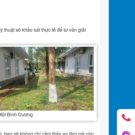
ỹ thuật sẽ khảo sát thực tế để tư vấn giải
 Một Bình Dương
i, bạn sẽ không chỉ cảm thấy an tâm mà còn