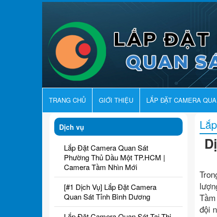
TRANG CHỦ
GIỚI THIỆU
LẮP ĐẶT CAMERA QU
Lắp
Dịch vụ
D
Lắp Đặt Camera Quan Sát
Phường Thủ Dầu Một TP.HCM |
Camera Tầm Nhìn Mới
Tron
lượn
[#1 Dịch Vụ] Lắp Đặt Camera
Quan Sát Tỉnh Bình Dương
Tầm 
đội 
Lắp Đặt Camera Quan Sát Tại Thị