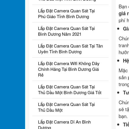
Bạn 
Lắp Đặt Camera Quan Sát Tại
giá 
Phú Giáo Tỉnh Bình Dương
phí 
Lắp Đặt Camera Quan Sát Tại
Gi
Bình Dương Năm 2021
Chún
tran
Lắp Đặt Camera Quan Sát Tại Tân
Uyên Tỉnh Bình Dương
hưởn
Hệ
Lắp Đặt Camera Wifi Không Dây
Chính Hãng Tại Bình Dương Giá
Mặc 
Rẻ
sản 
tron
Lắp Đặt Camera Quan Sát Tại
Tư
Thủ Dầu Một Bình Dương Giá Tốt
Chún
Lắp Đặt Camera Quan Sát Tại
sẽ t
Thủ Dầu Một
bạn.
Lắp Đặt Camera Dĩ An Bình
Ti
Dương