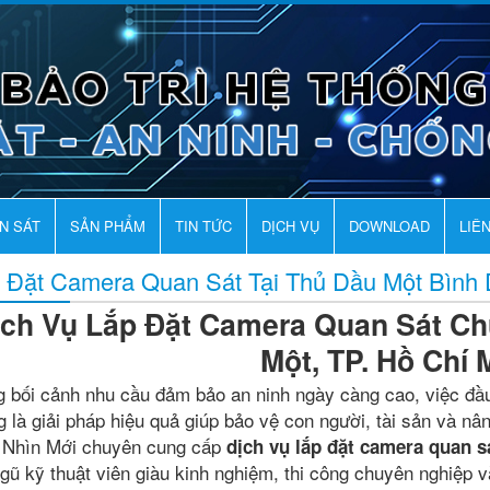
AN SÁT
SẢN PHẨM
TIN TỨC
DỊCH VỤ
DOWNLOAD
LIÊ
 Đặt Camera Quan Sát Tại Thủ Dầu Một Bình
ịch Vụ Lắp Đặt Camera Quan Sát Ch
Một, TP. Hồ Chí 
g bối cảnh nhu cầu đảm bảo an ninh ngày càng cao, việc đầ
g là giải pháp hiệu quả giúp bảo vệ con người, tài sản và n
Nhìn Mới chuyên cung cấp
dịch vụ lắp đặt camera quan s
ngũ kỹ thuật viên giàu kinh nghiệm, thi công chuyên nghiệp v