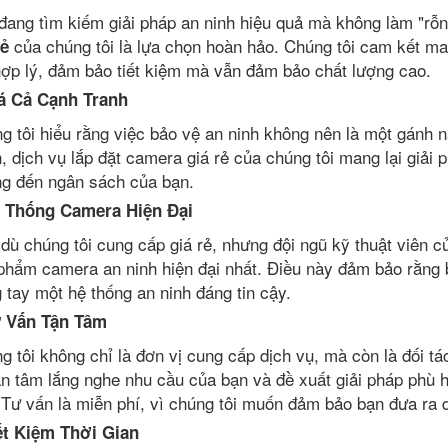
đang tìm kiếm giải pháp an ninh hiệu quả mà không làm "rỗ
của chúng tôi là lựa chọn hoàn hảo. Chúng tôi cam kết ma
rẻ
hợp lý, đảm bảo tiết kiệm mà vẫn đảm bảo chất lượng cao.
á Cả Cạnh Tranh
g tôi hiểu rằng việc bảo vệ an ninh không nên là một gánh n
h, dịch vụ lắp đặt camera giá rẻ của chúng tôi mang lại giả
g đến ngân sách của bạn.
 Thống Camera Hiện Đại
dù chúng tôi cung cấp giá rẻ, nhưng đội ngũ kỹ thuật viên c
phẩm camera an ninh hiện đại nhất. Điều này đảm bảo rằng b
g tay một hệ thống an ninh đáng tin cậy.
 Vấn Tận Tâm
g tôi không chỉ là đơn vị cung cấp dịch vụ, mà còn là đối tá
ận tâm lắng nghe nhu cầu của bạn và đề xuất giải pháp phù 
 Tư vấn là miễn phí, vì chúng tôi muốn đảm bảo bạn đưa ra 
ết Kiệm Thời Gian