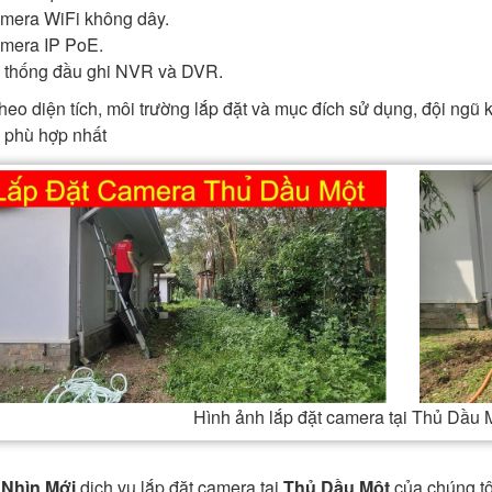
mera WiFi không dây.
mera IP PoE.
 thống đầu ghi NVR và DVR.
heo diện tích, môi trường lắp đặt và mục đích sử dụng, đội ngũ k
 phù hợp nhất
Hình ảnh lắp đặt camera tại Thủ Dầu
Nhìn Mới
dịch vụ lắp đặt camera tại
Thủ Dầu Một
của chúng tô