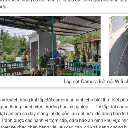
hợp.
Lắp đặt Camera kết nối Wifi c
uý khách hàng khi lắp đặt camera an ninh cho biệt thự, biệt phủ
 giao thông, bệnh viện, trường học, xí nghiệp …..thì lắp đặt ca
đặt camera có dây mang lại độ bền lâu dài hơn, dễ dàng bảo trì
. Tránh được các hành vi trộm cắp, đảm bảo an ninh khu vực mình
 thiết kế chắc chắn bằng vật liệu cao cấp, có khả năng chống 