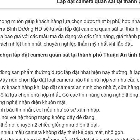
Lắp đặt camera quan sát tại thành
mong muốn giúp khách hàng lựa chọn được thiết bị phù hợp nhất
ra Bình Dương HD sẽ tư vấn lắp đặt camera quan sát tại thành
a báo giá với các mẫu mã đa dạng và các tính năng, giá thành p
ách nhiệt tình nhất, chuyên nghiệp thẩm mỹ nhất khi lắp đặt.
chọn lắp đặt camera quan sát tại thành phố Thuận An tỉn
dòng sản phẩm thường được lắp đặt nhất hiện nay thường là lắ
 Vậy nên chọn lắp đặt loại camera nào thì phù hợp với nhu cầu 
quý khách hàng khi lắp đặt camera an ninh cho nhà ở, cửa hàng
sẽ là lựa chọn phù hợp nhất. Có các tính năng công nghệ thông
ng nghệ nhận diện khuôn mặt.
nh báo tin nhắn, còi nếu như có sự xâm nhập.
t nối với hệ thống mạng không dây dễ dàng.
thể nói chuyện 2 chiều giống như điện thoại.
 nhiều mẫu camera không dây thiết kế đẹp mắt, nhỏ gọn.
 ra khách hàng có thể mua về tự lắp đặt cho ngôi nhà xinh đẹp c