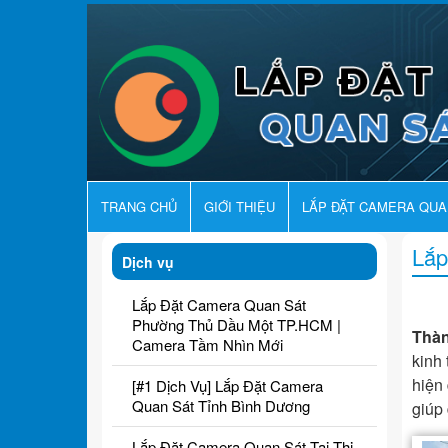
TRANG CHỦ
GIỚI THIỆU
LẮP ĐẶT CAMERA QU
Lắp
Dịch vụ
Lắp Đặt Camera Quan Sát
Phường Thủ Dầu Một TP.HCM |
Thà
Camera Tầm Nhìn Mới
kinh 
hiện 
[#1 Dịch Vụ] Lắp Đặt Camera
Quan Sát Tỉnh Bình Dương
giúp
Lắp Đặt Camera Quan Sát Tại Thị