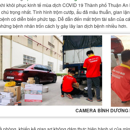
khi khôi phục kinh tế mùa dịch COVID 19 Thành phố Thuận An hiệ
 chú trọng nhất. Tình hình trộm cướp, ẩu đả mâu thuẫn, gian lậ
 bệnh có diễn biến phức tạp. Dễ dẫn đến mất trộm tài sản của c
những bệnh nhân trốn cách ly gây lây lan dịch bệnh nhiều hơn.
CAMERA BÌNH DƯƠNG
ề phòng, khiến kẻ gian sợ không dám thực hiện hành vi của mình 