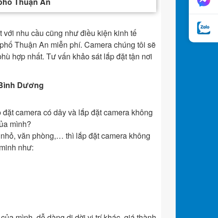
 phố Thuận An
 với nhu cầu cũng như điều kiện kinh tế
 phố Thuận An miễn phí. Camera chúng tôi sẽ
hù hợp nhất. Tư vấn khảo sát lắp đặt tận nơi
h Bình Dương
p đặt camera có dây và lắp đặt camera không
của mình?
 nhỏ, văn phòng,… thì lắp đặt camera không
 minh như:
ủa mình, dễ dàng di dời vị trí khác, giá thành