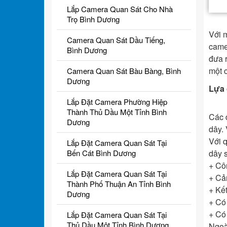
Lắp Camera Quan Sát Cho Nhà
Trọ Bình Dương
Với 
Camera Quan Sát Dầu Tiếng,
came
Bình Dương
đưa r
một c
Camera Quan Sát Bàu Bàng, Bình
Dương
Lựa 
Lắp Đặt Camera Phường Hiệp
Thành Thủ Dầu Một Tỉnh Bình
Các 
Dương
dây.
Với 
Lắp Đặt Camera Quan Sát Tại
dây 
Bến Cát Bình Dương
+ Cô
Lắp Đặt Camera Quan Sát Tại
+ Cả
Thành Phố Thuận An Tỉnh Bình
+ Kế
Dương
+ Có 
+ Có
Lắp Đặt Camera Quan Sát Tại
Thủ Dầu Một Tỉnh Bình Dương
Ngoài