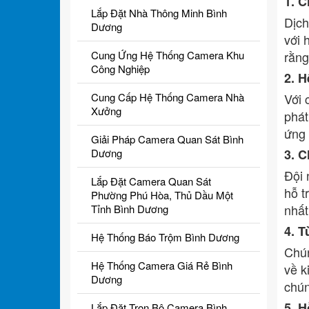
1. C
Lắp Đặt Nhà Thông Minh Bình
Dịch
Dương
với 
Cung Ứng Hệ Thống Camera Khu
rằng
Công Nghiệp
2. 
Cung Cấp Hệ Thống Camera Nhà
Với 
Xưởng
phát
ứng 
Giải Pháp Camera Quan Sát Bình
Dương
3. C
Đội 
Lắp Đặt Camera Quan Sát
hỗ t
Phường Phú Hòa, Thủ Dầu Một
nhất
Tỉnh Bình Dương
4. T
Hệ Thống Báo Trộm Bình Dương
Chún
Hệ Thống Camera Giá Rẻ Bình
về k
Dương
chún
5. H
Lắp Đặt Trọn Bộ Camera Bình