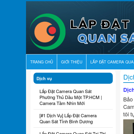
TRANG CHỦ
GIỚI THIỆU
LẮP ĐẶT CAMERA QU
Dịc
Dịch vụ
Dịc
Lắp Đặt Camera Quan Sát
Phường Thủ Dầu Một TP.HCM |
Bảo 
Camera Tầm Nhìn Mới
Came
tôi 
[#1 Dịch Vụ] Lắp Đặt Camera
Quan Sát Tỉnh Bình Dương
Lắp Đặt Camera Quan Sát Tại Thị