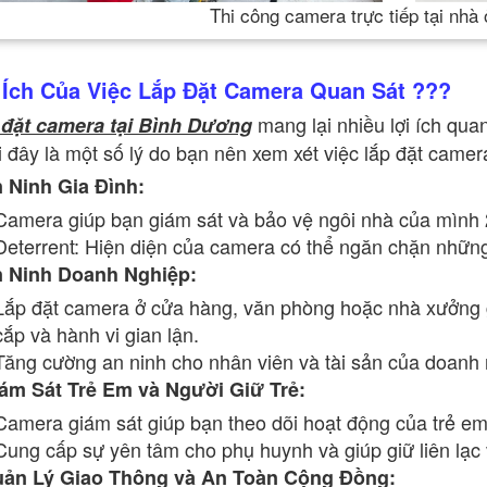
Thi công camera trực tiếp tại nhà 
 Ích Của Việc Lắp Đặt Camera Quan Sát ???
mang lại nhiều lợi ích qua
 đặt camera tại Bình Dương
 đây là một số lý do bạn nên xem xét việc lắp đặt came
 Ninh Gia Đình:
Camera giúp bạn giám sát và bảo vệ ngôi nhà của mình 24
Deterrent: Hiện diện của camera có thể ngăn chặn nhữn
 Ninh Doanh Nghiệp:
Lắp đặt camera ở cửa hàng, văn phòng hoặc nhà xưởng gi
cắp và hành vi gian lận.
Tăng cường an ninh cho nhân viên và tài sản của doanh 
ám Sát Trẻ Em và Người Giữ Trẻ:
Camera giám sát giúp bạn theo dõi hoạt động của trẻ em
Cung cấp sự yên tâm cho phụ huynh và giúp giữ liên lạc v
ản Lý Giao Thông và An Toàn Cộng Đồng: