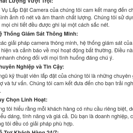
hất Lượng Vượt Trội:
 Vụ Lắp Đặt Camera của chúng tôi cam kết mang đến c
hình ảnh rõ nét và âm thanh chất lượng. Chúng tôi sử d
 mọi chi tiết đều được ghi lại một cách sắc nét.
Hệ Thống Giám Sát Thông Minh:
các giải pháp camera thông minh, hệ thống giám sát của 
 hiện và cảnh báo về mọi hoạt động bất thường. Điều nà
nhanh chóng đối với mọi tình huống đáng chú ý.
huyên Nghiệp và Tin Cậy:
ngũ kỹ thuật viên lắp đặt của chúng tôi là những chuyên
rợ và tư vấn. Chúng tôi cam kết đưa đến cho bạn trải ng
.
ùy Chọn Linh Hoạt:
g tôi hiểu rằng mỗi khách hàng có nhu cầu riêng biệt, d
iểu dáng, tính năng và giá cả. Dù bạn là doanh nghiệp, 
g tôi đều có giải pháp phù hợp.
ỗ Trợ Khách Hàng 24/7: