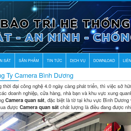
AN SÁT
SẢN PHẨM
TIN TỨC
DỊCH VỤ
DOWNLOAD
LIÊ
g Ty Camera Bình Dương
g thời đại công nghệ 4.0 ngày càng phát triển, thì việc sở h
các doanh nghiệp, cửa hàng, nhà bạn và khu vực xung quanh
ng
, đặc biệt là tờ tại khu vực Bình Dương 
Camera quan sát
mua được
chất lượng là điều đang được nh
Camera quan sát