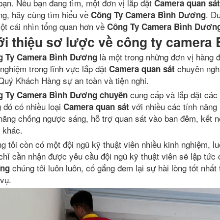
bạn. Nếu bạn đang tìm, một đơn vị lắp đặt
Camera quan sát
g, hãy cùng tìm hiểu về
. D
Công Ty Camera Bình Dương
ột cái nhìn tổng quan hơn về
Công Ty Camera Bình Dươn
ới thiệu sơ lược về công ty camera
là một trong những đơn vị hàng 
g Ty Camera Bình Dương
 nghiệm trong lĩnh vực lắp đặt
chuyên nghi
Camera quan sát
Quý Khách Hàng sự an toàn và tiện nghi.
cung cấp và lắp đặt các 
g Ty Camera Bình Dương chuyên
g đó có nhiều loại
với nhiều các tính năng
Camera quan sát
năng chống ngược sáng, hỗ trợ quan sát vào ban đêm, kết nố
 khác.
g tôi còn có một đội ngũ kỹ thuật viên nhiều kinh nghiệm, lu
chỉ cần nhận được yêu cầu đội ngũ kỹ thuật viên sẽ lập tức
chúng tôi luôn luôn, cố gắng đem lại sự hài lòng tốt nhấ
ng
 vụ.