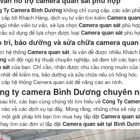
vấn hỗ trợ camera quan sát phù hợp
không chỉ cung cấp, các sản p
g Ty Camera Bình Dương
 cấp tới Khách Hàng, dịch vụ tư vấn tìm kiếm
Camera quan
ngũ nhân viên tư vấn, sẽ lựa chọn
phù hợp 
Camera quan sát
cầu sử dụng để lựa chọn được loại
phù hợ
Camera quan sát
 trì, bảo dưỡng và sửa chữa camera quan 
trì hệ thống
, là vấn đề được nhiều Khách
Camera quan sát
với đội ngũ kỹ thuật chuyên nghiệp, sẽ đem tới các bạn 
ng
của bạn. Chỉ cần, nhận được nhu cầu mong muốn của K
 sát
nhất để kiểm tra, bảo dưỡng và sửa chữa nếu có hỏng hóc. N
 cấp hệ thống Camera quan sát để nâng cao an ninh.
ng ty camera Bình Dương chuyên ng
sau khi, các bạn cùng chúng tôi tìm hiểu về
Công Ty Came
 nào về các dịch vụ tại đây. Mong rằng, những chia sẻ này 
 một giải pháp khi bạn tìm mua hay lắp đặt
Camera quan s
hay tìm các đơn vị lắp đặt
Camera quan sát tại Bình Dươ