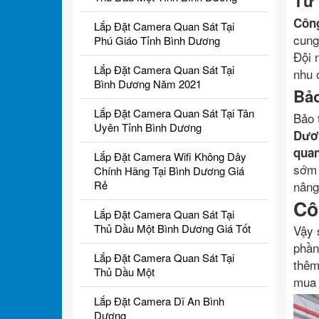
Tư 
Côn
Lắp Đặt Camera Quan Sát Tại
cung
Phú Giáo Tỉnh Bình Dương
Đội 
Lắp Đặt Camera Quan Sát Tại
nhu 
Bình Dương Năm 2021
Bảo
Lắp Đặt Camera Quan Sát Tại Tân
Bảo 
Uyên Tỉnh Bình Dương
Dươ
quan
Lắp Đặt Camera Wifi Không Dây
sớm 
Chính Hãng Tại Bình Dương Giá
Rẻ
nâng
Cô
Lắp Đặt Camera Quan Sát Tại
Thủ Dầu Một Bình Dương Giá Tốt
Vậy 
phần
Lắp Đặt Camera Quan Sát Tại
thêm
Thủ Dầu Một
mua 
Lắp Đặt Camera Dĩ An Bình
Dương