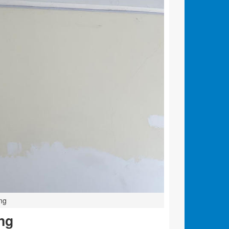
ng
ng