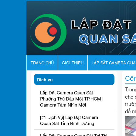
TRANG CHỦ
GIỚI THIỆU
LẮP ĐẶT CAMERA QU
Côn
Dịch vụ
Tron
Lắp Đặt Camera Quan Sát
cho 
Phường Thủ Dầu Một TP.HCM |
trườ
Camera Tầm Nhìn Mới
để 
[#1 Dịch Vụ] Lắp Đặt Camera
Quan Sát Tỉnh Bình Dương
Lắp Đặt Camera Quan Sát Tại Thị