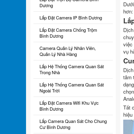
Dưới
Dương
hơn:
Lắp Đặt Camera IP Bình Dương
Lắp
Dịch
Lắp Đặt Camera Chống Trộm
Bình Dương
chuy
việc
Camera Quản Lý Nhân Viên,
vụ h
Quản Lý Nhà Hàng
Cun
Lắp Hệ Thống Camera Quan Sát
Dịch
Trong Nhà
tâm 
dạng
Lắp Hệ Thống Camera Quan Sát
Ngoài Trời
chọn
Anal
Lắp Đặt Camera Wifi Khu Vực
Tất 
Bình Dương
hiệu
Lắp Camera Quan Sát Cho Chung
Cư Bình Dương