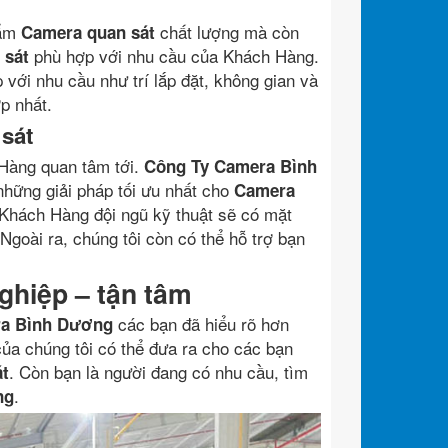
hẩm
chất lượng mà còn
Camera quan sát
phù hợp với nhu cầu của Khách Hàng.
 sát
với nhu cầu như trí lắp đặt, không gian và
p nhất.
sát
 Hàng quan tâm tới.
Công Ty Camera Bình
những giải pháp tối ưu nhất cho
Camera
hách Hàng đội ngũ kỹ thuật sẽ có mặt
goài ra, chúng tôi còn có thể hỗ trợ bạn
hiệp – tận tâm
các bạn đã hiểu rõ hơn
ra Bình Dương
của chúng tôi có thể đưa ra cho các bạn
. Còn bạn là người đang có nhu cầu, tìm
át
.
ng