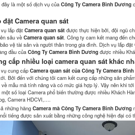
 đây là một số dịch vụ của
c
Công Ty Camera Bình Dương
 đặt Camera quan sát
 vụ lắp đặt
được thực hiện bởi, đội ngũ c
Camera quan sát
ên sâu về
. Công ty cam kết mang đến ch
Camera quan sát
 bảo vệ tài sản và người thân trong gia đình. Dịch vụ lắp đặt
àng đầu của
được nhiều Khác
Công Ty Camera Bình Dương
g cấp nhiều loại camera quan sát khác n
 vụ cung cấp
Camera quan sát của Công Ty Camera Bìn
tới. Bởi đến với chúng tôi cam kết cung cấp những sản ph
 về mẫu mã tính năng và có mức giá hợp lý. Vậy nên khi tớ
 một số loại Camera phổ biến thường được nhiều Khách Hà
og, Camera HDCVI,….
cả những hãng
m
Camera mà Công Ty Camera Bình Dương
 nổi tiếng được sản xuất bằng những công nghệ hiện đại có