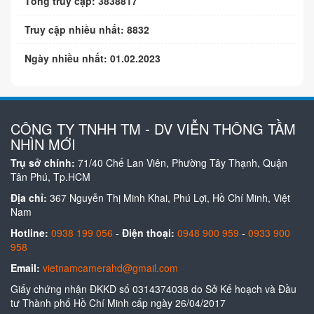
Tổng truy cập: 3838817
Truy cập nhiều nhất: 8832
Ngày nhiều nhất: 01.02.2023
CÔNG TY TNHH TM - DV VIỄN THÔNG TẦM
NHÌN MỚI
Trụ sở chính:
71/40 Chế Lan Viên, Phường Tây Thạnh, Quận
Tân Phú, Tp.HCM
Địa chỉ:
367 Nguyễn Thị Minh Khai, Phú Lợi, Hồ Chí Minh, Việt
Nam
Hotline:
0938 199 056
-
Điện thoại:
0948 900 959
-
0933 900
958
Email:
vietnamcamerahd@gmail.com
Giấy chứng nhận ĐKKD số 0314374038 do Sở Kế hoạch và Đầu
tư Thành phố Hồ Chí Minh cấp ngày 26/04/2017