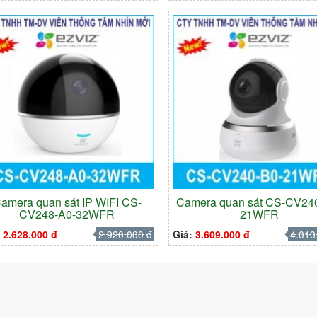
amera quan sát IP WIFI CS-
Camera quan sát CS-CV24
CV248-A0-32WFR
21WFR
:
2.628.000 đ
2.920.000 đ
Giá:
3.609.000 đ
4.010