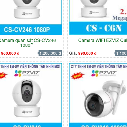
Camera quan sát CS-CV246
Camera WIFI EZVIZ C
1080P
:
960.000 đ
1.200.000 đ
Giá:
990.000 đ
1.100