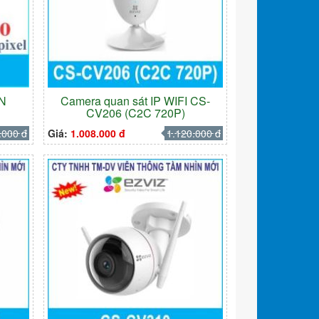
6N
Camera quan sát IP WIFI CS-
CV206 (C2C 720P)
.000 đ
Giá:
1.008.000 đ
1.120.000 đ