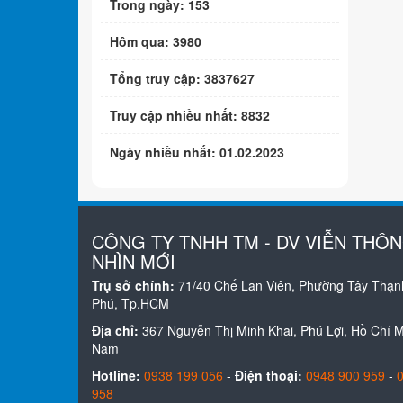
Trong ngày: 153
Hôm qua: 3980
Tổng truy cập: 3837627
Truy cập nhiều nhất: 8832
Ngày nhiều nhất: 01.02.2023
CÔNG TY TNHH TM - DV VIỄN THÔ
NHÌN MỚI
Trụ sở chính:
71/40 Chế Lan Viên, Phường Tây Thạn
Phú, Tp.HCM
Địa chỉ:
367 Nguyễn Thị Minh Khai, Phú Lợi, Hồ Chí Mi
Nam
Hotline:
0938 199 056
-
Điện thoại:
0948 900 959
-
958