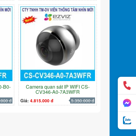
0-B0-
Camera quan sát IP WIFI CS-
CV346-A0-7A3WFR
.000 đ
Giá:
4.815.000 đ
5.350.000 đ