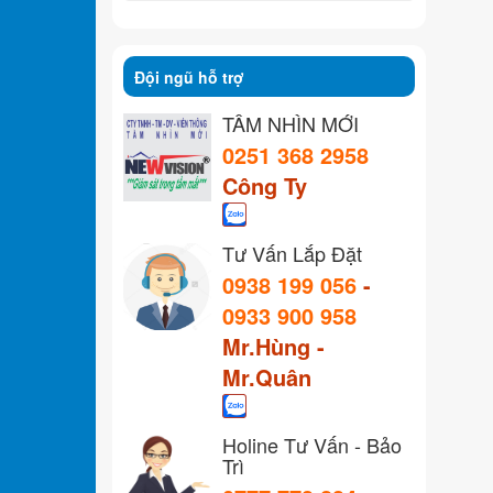
Đội ngũ hỗ trợ
TẦM NHÌN MỚI
0251 368 2958
Công Ty
Tư Vấn Lắp Đặt
0938 199 056
-
0933 900 958
Mr.Hùng -
Mr.Quân
Holine Tư Vấn - Bảo
Trì