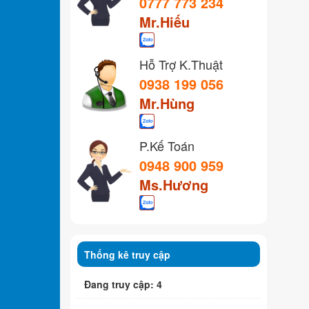
0777 773 234
Mr.Hiếu
Hỗ Trợ K.Thuật
0938 199 056
Mr.Hùng
P.Kế Toán
0948 900 959
Ms.Hương
Thống kê truy cập
Đang truy cập: 4