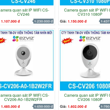
amera quan sát IP WIFI CS-
Camera quan sát IP WIFI
CV246
CV310 1080P
:
1.107.000 đ
1.230.000 đ
Giá:
1.150.000 đ
1.437
amera quan sát IP WIFI CS-
Camera quan sát IP WIFI
CV206-A0-1B2W2FR
CV206 1080P
:
1.485.000 đ
1.650.000 đ
Giá:
1.602.000 đ
1.780