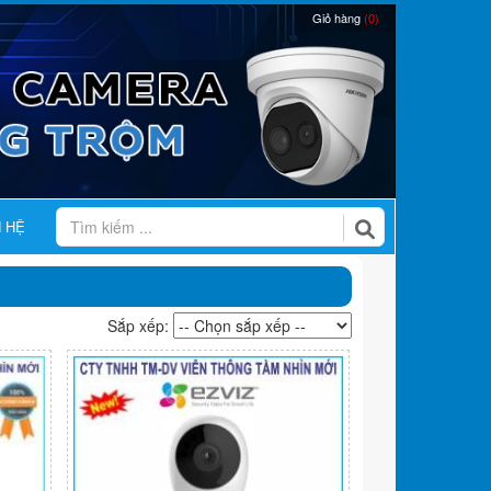
Giỏ hàng
(0)
N HỆ
Sắp xếp: