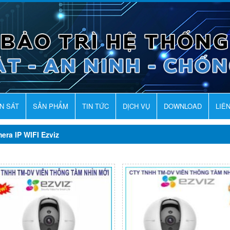
AN SÁT
SẢN PHẨM
TIN TỨC
DỊCH VỤ
DOWNLOAD
LIÊ
era IP WIFI Ezviz