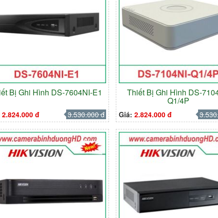
iết Bị Ghi Hình DS-7604NI-E1
Thiết Bị Ghi Hình DS-710
Q1/4P
:
2.824.000 đ
3.530.000 đ
Giá:
2.824.000 đ
3.530