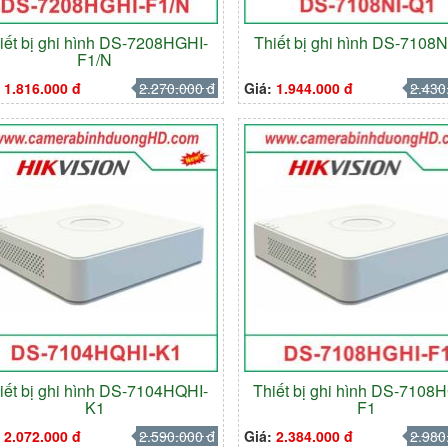
iết bị ghi hình DS-7208HGHI-
Thiết bị ghi hình DS-7108
F1/N
:
1.816.000 đ
2.270.000 đ
Giá:
1.944.000 đ
2.430
iết bị ghi hình DS-7104HQHI-
Thiết bị ghi hình DS-7108
K1
F1
:
2.072.000 đ
2.590.000 đ
Giá:
2.384.000 đ
2.980