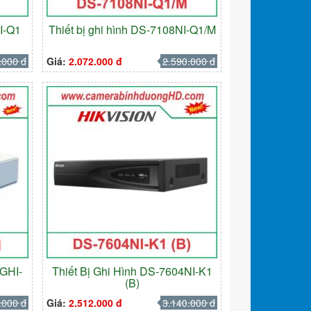
NI-Q1
Thiết bị ghi hình DS-7108NI-Q1/M
.000 đ
Giá:
2.072.000 đ
2.590.000 đ
HGHI-
Thiết Bị Ghi Hình DS-7604NI-K1
(B)
.000 đ
Giá:
2.512.000 đ
3.140.000 đ