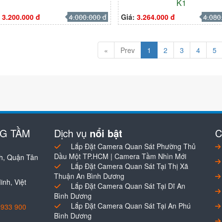
K1
:
3.200.000 đ
4.000.000 đ
Giá:
3.264.000 đ
4.080
«
Prev
1
2
3
4
5
NG TẦM
Dịch vụ
nổi bật
C
Lắp Đặt Camera Quan Sát Phường Thủ
Dầu Một TP.HCM | Camera Tầm Nhìn Mới
h, Quận Tân
Lắp Đặt Camera Quan Sát Tại Thị Xã
Thuận An Bình Dương
nh, Việt
Lắp Đặt Camera Quan Sát Tại Dĩ An
Bình Dương
Lắp Đặt Camera Quan Sát Tại An Phú
0933 900
Bình Dương