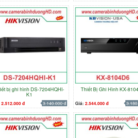
iết bị ghi hình DS-7204HQHI-
Thiết Bị Ghi Hình KX-810
K1
:
2.512.000 đ
3.140.000 đ
Giá:
2.544.000 đ
3.180