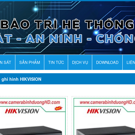
AN SÁT
SẢN PHẨM
TIN TỨC
DỊCH VỤ
DOWNLOAD
LIÊ
 ghi hình HIKVISION