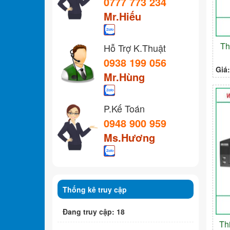
0777 773 234
Mr.Hiếu
Th
Hỗ Trợ K.Thuật
0938 199 056
Giá
Mr.Hùng
P.Kế Toán
0948 900 959
Ms.Hương
Thống kê truy cập
Đang truy cập: 18
Th