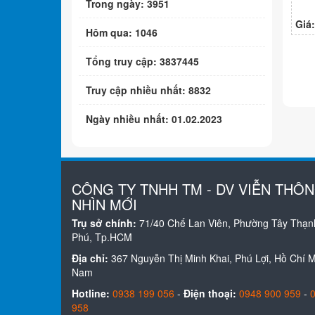
Trong ngày: 3951
Giá
Hôm qua: 1046
Tổng truy cập: 3837445
Truy cập nhiều nhất: 8832
Ngày nhiều nhất: 01.02.2023
CÔNG TY TNHH TM - DV VIỄN THÔ
NHÌN MỚI
Trụ sở chính:
71/40 Chế Lan Viên, Phường Tây Thạn
Phú, Tp.HCM
Địa chỉ:
367 Nguyễn Thị Minh Khai, Phú Lợi, Hồ Chí Mi
Nam
Hotline:
0938 199 056
-
Điện thoại:
0948 900 959
-
958