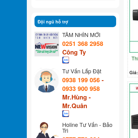
Đội ngũ hỗ trợ
TẦM NHÌN MỚI
0251 368 2958
Công Ty
Th
Tư Vấn Lắp Đặt
Giá
0938 199 056
-
0933 900 958
Mr.Hùng -
Mr.Quân
Holine Tư Vấn - Bảo
Trì