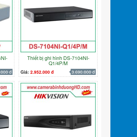
4NI-
Thiết bị ghi hình DS-7104NI-
Q1/4P/M
.000 đ
Giá:
2.952.000 đ
3.690.000 đ