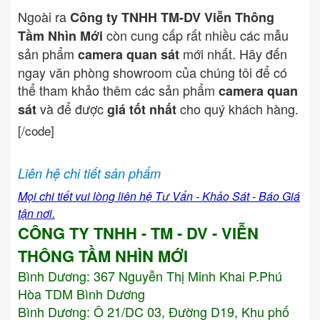
Ngoài ra
Công ty TNHH TM-DV Viễn Thông
còn cung cấp rất nhiều các mẫu
Tầm Nhìn Mới
sản phẩm
mới nhất. Hãy đến
camera quan sát
ngay văn phòng showroom của chúng tôi để có
thể tham khảo thêm các sản phẩm
camera quan
và để được
cho quý khách hàng.
sát
giá tốt nhất
[/code]
Liên hệ chi tiết sản phẩm
Mọi chi tiết vui lòng liên hệ Tư Vấn - Khảo Sát - Báo Giá
tận nơi.
CÔNG TY TNHH - TM - DV - VIỄN
THÔNG TẦM NHÌN MỚI
Bình Dương:
367 Nguyễn Thị Minh Khai P.Phú
Hòa TDM Bình Dương
Bình Dương: Ô 21/DC 03, Đường D19, Khu phố