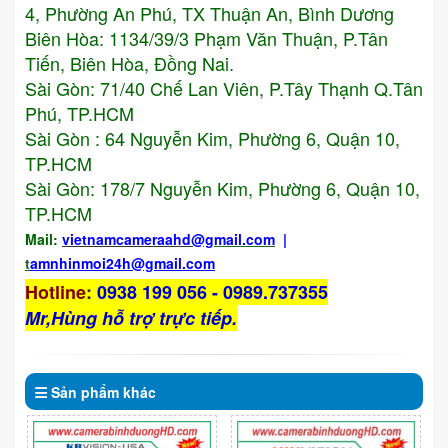
4, Phường An Phú, TX Thuận An, Bình Dương
Biên Hòa: 1134/39/3 Phạm Văn Thuận, P.Tân
Tiến, Biên Hòa, Đồng Nai.
Sài Gòn: 71/40 Chế Lan Viên, P.Tây Thạnh Q.Tân
Phú, TP.HCM
Sài Gòn : 64 Nguyễn Kim, Phường 6, Quận 10,
TP.HCM
Sài Gòn: 178/7 Nguyễn Kim, Phường 6, Quận 10,
TP.HCM
Mail:
vietnamcameraahd
@gmail.com
|
t
amnhinmoi24h@gmail.com
Hotline
:
0938 199 056 - 0989.737355
Mr,Hùng hỗ trợ trực tiếp.
Sản phẩm
khác