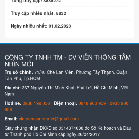
Tổng truy cập: 3838274
Truy cập nhiều nhất: 8832
Ngày nhiều nhất: 01.02.2023
CÔNG TY TNHH TM - DV VIỄN THÔNG TẦM
NHÌN MỚI
Trụ sở chính:
71/40 Chế Lan Viên, Phường Tây Thạnh, Quận
Tân Phú, Tp.HCM
Địa chỉ:
367 Nguyễn Thị Minh Khai, Phú Lợi, Hồ Chí Minh, Việt
Nam
Hotline:
0938 199 056
-
Điện thoại:
0948 900 959
-
0933 900
958
Email:
vietnamcamerahd@gmail.com
Giấy chứng nhận ĐKKD số 0314374038 do Sở Kế hoạch và Đầu
tư Thành phố Hồ Chí Minh cấp ngày 26/04/2017