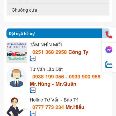
Chuông cửa
Đội ngũ hỗ trợ
TẦM NHÌN MỚI
0251 368 2958
Công Ty
Tư Vấn Lắp Đặt
0938 199 056
-
0933 900 958
Mr.Hùng - Mr.Quân
Holine Tư Vấn - Bảo Trì
0777 773 234
Mr.Hiếu