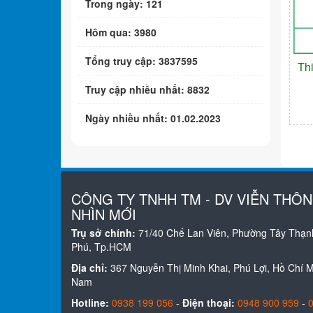
Trong ngày: 121
Hôm qua: 3980
Tổng truy cập: 3837595
Th
Truy cập nhiều nhất: 8832
Ngày nhiều nhất: 01.02.2023
CÔNG TY TNHH TM - DV VIỄN THÔ
NHÌN MỚI
Trụ sở chính:
71/40 Chế Lan Viên, Phường Tây Thạn
Phú, Tp.HCM
Địa chỉ:
367 Nguyễn Thị Minh Khai, Phú Lợi, Hồ Chí Mi
Nam
Hotline:
0938 199 056
-
Điện thoại:
0948 900 959
-