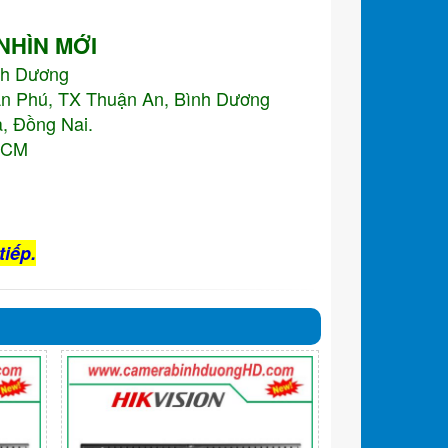
 NHÌN MỚI
nh Dương
An Phú, TX Thuận An, Bình Dương
, Đồng Nai.
.HCM
tiếp.