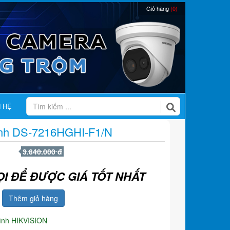
Giỏ hàng
(0)
N HỆ
hình DS-7216HGHI-F1/N
3.840.000 đ
ỌI ĐỂ ĐƯỢC GIÁ TỐT NHẤT
Thêm giỏ hàng
hình HIKVISION