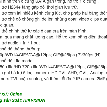
i hình trên ổ cứng SATA gắn trong, hổ trợ 1 ổ cứng .
 trợ H264+ tăng gấp đôi thời gian lưu trữ.
 trợ xem lại nhiều kênh cùng lúc, cho phép hai băng thô
 trợ chế độ chống ghi đè lên những đoạn video clips qu
ực quan.
 thể chỉnh thứ tự các ô camera trên màn hình.
m qua mạng chất lượng cao. Hổ trợ xem bằng điện thoại
 trợ audio 1 in / 1 out
chế độ thông thường:
0p/WD1/4CIF/VGA@12fps; CIF@25fps (P)/30fps (N)
chế độ Lite mode:
80p lite/HD 720p lite/WD1/4CIF/VGA@12fps; CIF@25fps
̀u ghi hỗ trợ 5 loại camera: HD-TVI, AHD, CVI, Analog c
mera TVI hoặc analog, và thêm tối đa 2 IP camera 2MP)
t xứ: China
g sản xuất: HIKVISION