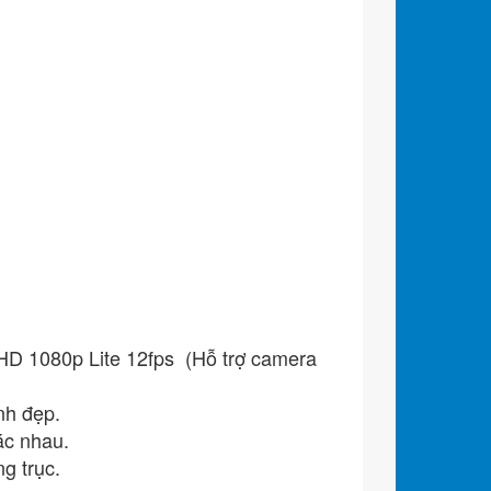
HD 1080p Lite 12fps (Hỗ trợ camera
h đẹp.
ác nhau.
g trục.