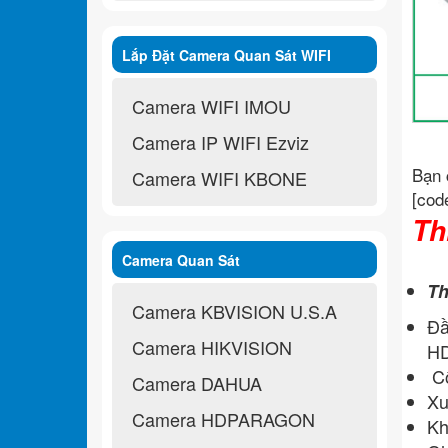
Lắp Đặt Camera Quan Sát WIFI
Không Dây
Camera WIFI IMOU
Camera IP WIFI Ezviz
Bạn 
Camera WIFI KBONE
[cod
Th
Camera Quan Sát
Th
Camera KBVISION U.S.A
Đầ
Camera HIKVISION
HD
Cổ
Camera DAHUA
Xu
Camera HDPARAGON
Kh