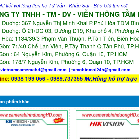
hi tiết vui lòng liên hệ Tư Vấn - Khảo Sát - Báo Giá tận nơi.
NG TY TNHH - TM - DV - VIỄN THÔNG TẦM
h Dương:
367 Nguyễn Thị Minh Khai P.Phú Hòa TDM Bì
 Dương: Ô 21/DC 03, Đường D19, Khu phố 4, Phường 
 Hòa: 1134/39/3 Phạm Văn Thuận, P.Tân Tiến, Biên Hòa
Gòn: 71/40 Chế Lan Viên, P.Tây Thạnh Q.Tân Phú, TP
Gòn : 64 Nguyễn Kim, Phường 6, Quận 10,
TP.HCM
Gòn: 178/7 Nguyễn Kim, Phường 6, Quận 10,
TP.HCM
:
vietnamcameraahd
@gmail.com
|
t
amnhinmoi24h@gmail.com
ine
:
0938 199 056 - 0989.737355
Mr,Hùng hỗ trợ trực 
ản phẩm
khác