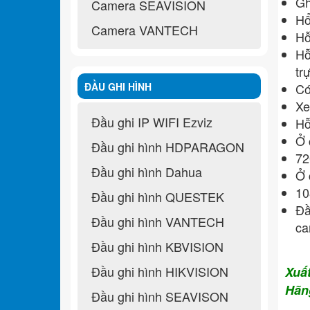
Gh
Camera SEAVISION
Hổ
Camera VANTECH
Hỗ
Hỗ
tr
ĐẦU GHI HÌNH
Có
X
e
Đầu ghi IP WIFI Ezviz
Hỗ
Ở 
Đầu ghi hình HDPARAGON
72
Đầu ghi hình Dahua
Ở 
10
Đầu ghi hình QUESTEK
Đâ
Đầu ghi hình VANTECH
ca
Đầu ghi hình KBVISION
Đầu ghi hình HIKVISION
Xuấ
Hãn
Đầu ghi hình SEAVISON