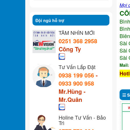
Mọi c
CÔ
Đội ngũ hỗ trợ
Bìn
Bình
TẦM NHÌN MỚI
Biên
0251 368 2958
Sài 
Công Ty
Sài 
Sài 
Mail
Tư Vấn Lắp Đặt
Hotl
0938 199 056
-
0933 900 958
Mr.Hùng -
S
Mr.Quân
Holine Tư Vấn - Bảo
Trì