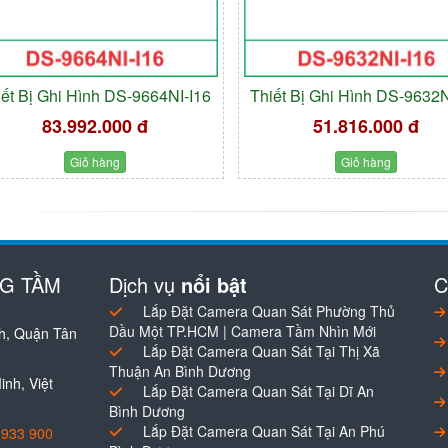
iết Bị Ghi Hình DS-9664NI-I16
Thiết Bị Ghi Hình DS-9632N
83.992.000 đ
51.816.000 đ
Giỏ hàng
Giỏ hàng
NG TẦM
Dịch vụ
nổi bật
C
Lắp Đặt Camera Quan Sát Phường Thủ
Dầu Một TP.HCM | Camera Tầm Nhìn Mới
h, Quận Tân
Lắp Đặt Camera Quan Sát Tại Thị Xã
Thuận An Bình Dương
nh, Việt
Lắp Đặt Camera Quan Sát Tại Dĩ An
Bình Dương
Lắp Đặt Camera Quan Sát Tại An Phú
0933 900