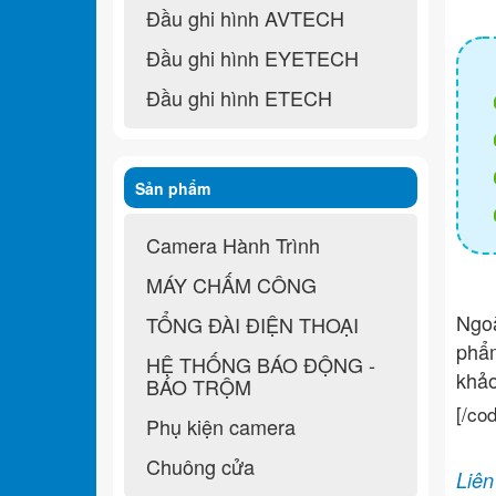
Đầu ghi hình AVTECH
Đầu ghi hình EYETECH
Đầu ghi hình ETECH
Sản phẩm
Camera Hành Trình
MÁY CHẤM CÔNG
Ngo
TỔNG ĐÀI ĐIỆN THOẠI
ph
HỆ THỐNG BÁO ĐỘNG -
khả
BÁO TRỘM
[/co
Phụ kiện camera
Chuông cửa
Liên