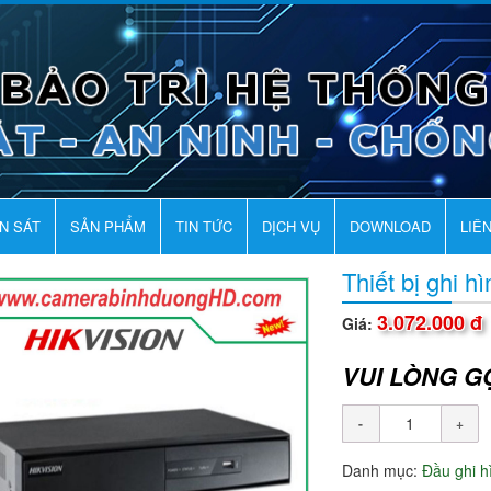
AN SÁT
SẢN PHẨM
TIN TỨC
DỊCH VỤ
DOWNLOAD
LIÊ
Thiết bị ghi 
3.072.000 đ
Giá:
VUI LÒNG G
Danh mục:
Đầu ghi 