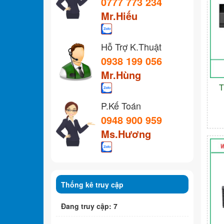
0777 773 234
Mr.Hiếu
Hỗ Trợ K.Thuật
0938 199 056
Mr.Hùng
T
P.Kế Toán
0948 900 959
Ms.Hương
Thống kê truy cập
Đang truy cập: 7