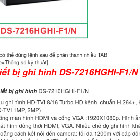
có thể dùng lệnh sau để phân thành nhiều TAB
e=Thông số kỹ thuật]
iết bị ghi hình DS-7216HGHI-F1/N
DS-7216HGHI-F1/N
iết bị ghi hình
u ghi hình HD-TVI 8/16 Turbo HD kênh chuẩn H.264+, 
-TVI 1MP, 2MP)
ng màn hình HDMI và cổng VGA :1920X1080p. Hình ản
ất hình đồng thời HDMI, VGA. Nhiều chế độ ghi hình kh
oảng cách kết nối đến camera: tối đa 1200m với cáp đồn