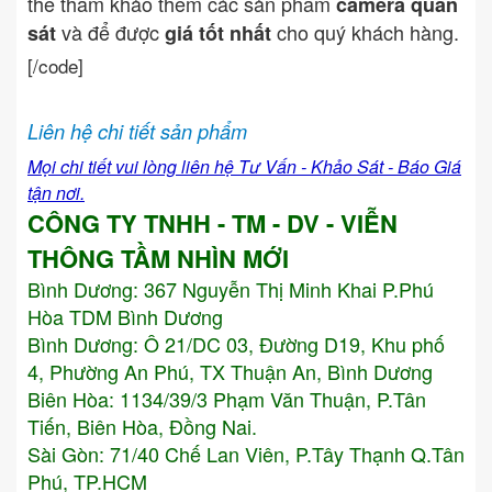
thể tham khảo thêm các sản phẩm
camera quan
và để được
cho quý khách hàng.
sát
giá tốt nhất
[/code]
Liên hệ chi tiết sản phẩm
Mọi chi tiết vui lòng liên hệ Tư Vấn - Khảo Sát - Báo Giá
tận nơi.
CÔNG TY TNHH - TM - DV - VIỄN
THÔNG TẦM NHÌN MỚI
Bình Dương:
367 Nguyễn Thị Minh Khai P.Phú
Hòa TDM Bình Dương
Bình Dương: Ô 21/DC 03, Đường D19, Khu phố
4, Phường An Phú, TX Thuận An, Bình Dương
Biên Hòa: 1134/39/3 Phạm Văn Thuận, P.Tân
Tiến, Biên Hòa, Đồng Nai.
Sài Gòn: 71/40 Chế Lan Viên, P.Tây Thạnh Q.Tân
Phú, TP.HCM