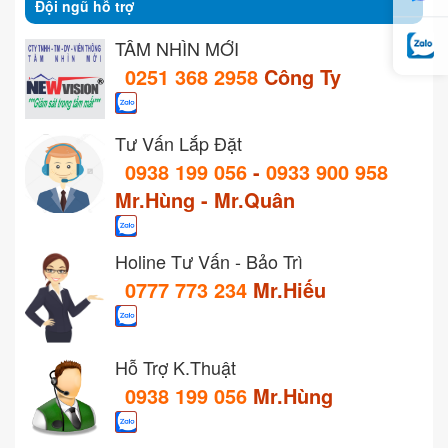
Đội ngũ hỗ trợ
TẦM NHÌN MỚI
0251 368 2958
Công Ty
Tư Vấn Lắp Đặt
0938 199 056
-
0933 900 958
Mr.Hùng - Mr.Quân
Holine Tư Vấn - Bảo Trì
0777 773 234
Mr.Hiếu
Hỗ Trợ K.Thuật
0938 199 056
Mr.Hùng