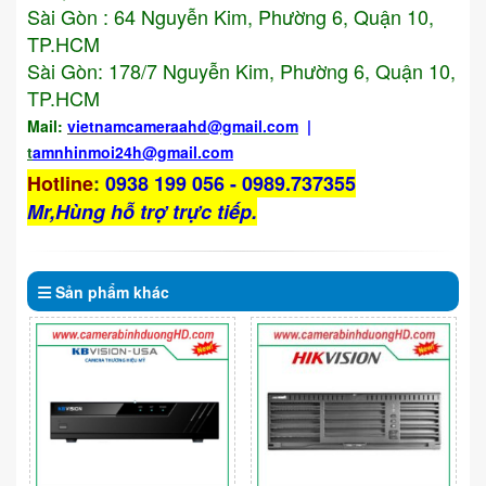
Sài Gòn : 64 Nguyễn Kim, Phường 6, Quận 10,
TP.HCM
Sài Gòn: 178/7 Nguyễn Kim, Phường 6, Quận 10,
TP.HCM
Mail:
vietnamcameraahd
@gmail.com
|
t
amnhinmoi24h@gmail.com
Hotline
:
0938 199 056 - 0989.737355
Mr,Hùng hỗ trợ trực tiếp.
Sản phẩm
khác