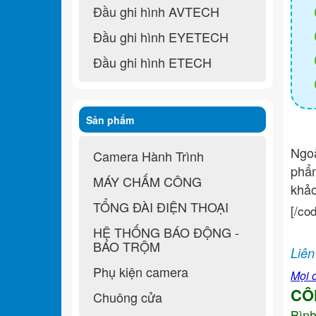
Đầu ghi hình AVTECH
Đầu ghi hình EYETECH
Đầu ghi hình ETECH
Sản phẩm
Ngo
Camera Hành Trình
ph
MÁY CHẤM CÔNG
khả
TỔNG ĐÀI ĐIỆN THOẠI
[/co
HỆ THỐNG BÁO ĐỘNG -
BÁO TRỘM
Liên
Phụ kiện camera
Mọi c
CÔ
Chuông cửa
Bìn