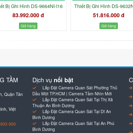
iết Bị Ghi Hình DS-9664NI-I16
Thiết Bị Ghi Hình DS-9632N
83.992.000 đ
51.816.000 đ
Giỏ hàng
Giỏ hàng
NG TẦM
Dịch vụ
nổi bật
C
Lắp Đặt Camera Quan Sát Phường Thủ
Dầu Một TP.HCM | Camera Tầm Nhìn Mới
h, Quận Tân
Lắp Đặt Camera Quan Sát Tại Thị Xã
Thuận An Bình Dương
nh, Việt
Lắp Đặt Camera Quan Sát Tại Dĩ An
Bình Dương
Lắp Đặt Camera Quan Sát Tại An Phú
0933 900
Bình Dương