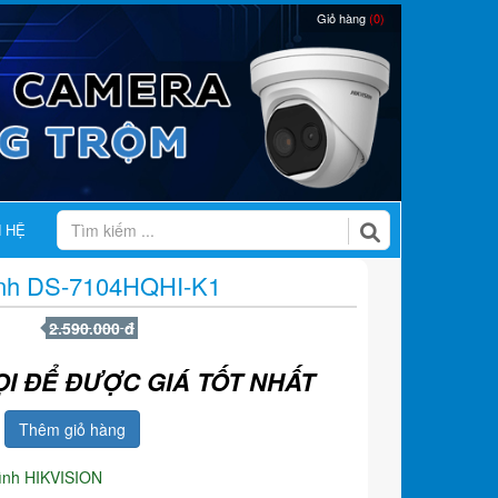
Giỏ hàng
(0)
N HỆ
hình DS-7104HQHI-K1
2.590.000 đ
ỌI ĐỂ ĐƯỢC GIÁ TỐT NHẤT
Thêm giỏ hàng
hình HIKVISION