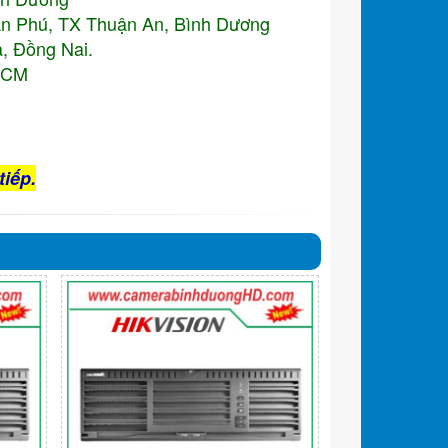
An Phú, TX Thuận An, Bình Dương
, Đồng Nai.
.HCM
tiếp.