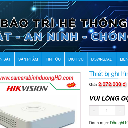
AN SÁT
SẢN PHẨM
TIN TỨC
DỊCH VỤ
DOWNLOAD
LIÊ
Thiết bị ghi 
2.072.000 đ
Giá:
VUI LÒNG G
Danh mục:
Đầu ghi 