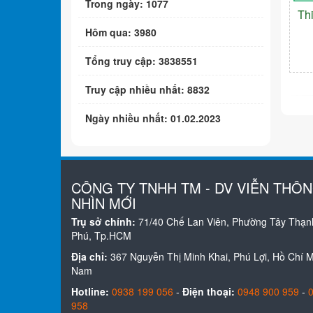
Trong ngày: 1077
Th
Hôm qua: 3980
Tổng truy cập: 3838551
Truy cập nhiều nhất: 8832
Ngày nhiều nhất: 01.02.2023
CÔNG TY TNHH TM - DV VIỄN THÔ
NHÌN MỚI
Trụ sở chính:
71/40 Chế Lan Viên, Phường Tây Thạn
Phú, Tp.HCM
Địa chỉ:
367 Nguyễn Thị Minh Khai, Phú Lợi, Hồ Chí Mi
Nam
Hotline:
0938 199 056
-
Điện thoại:
0948 900 959
-
958