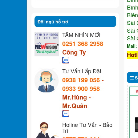
Bình
Biên
Đội ngũ hỗ trợ
Sài 
Sài 
TẦM NHÌN MỚI
Sài 
0251 368 2958
Mail
Công Ty
Hotl
Tư Vấn Lắp Đặt
S
0938 199 056
-
0933 900 958
Mr.Hùng -
Mr.Quân
Holine Tư Vấn - Bảo
Trì