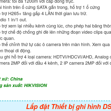
mera: tối đa 1200m với cáp đồng trục.
i hình trên ổ cứng SATA gắn trong, hổ trợ 1 ổ cứng
 trợ H265+ tăng gấp 4 LẦN thời gian lưu trữ.
dio 1 in/1 out.
 trợ xem lại nhiều kênh cùng lúc, cho phép hai băng thô
 trợ chế độ chống ghi đè lên những đoạn video clips qu
ực quan.
 thể chỉnh thứ tự các ô camera trên màn hình. Xem qua
ện thoại di động.
̀u ghi hỗ trợ 4 loại camera: HDTVI/HDCVI/AHD, Analog 
mera 2MP đối với đầu 4 kênh, 2 IP camera 2MP đối với 
t xứ: China
g sản xuất: HIKVISION
Lắp đặt Thiết bị ghi hình 