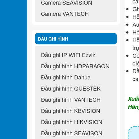
ca
Camera SEAVISION
Gh
Camera VANTECH
Hỗ
Au
Hỗ
ĐẦU GHI HÌNH
Hỗ
tr
Đầu ghi IP WIFI Ezviz
Có
đi
Đầu ghi hình HDPARAGON
Đâ
Đầu ghi hình Dahua
ca
Đầu ghi hình QUESTEK
Xuấ
Đầu ghi hình VANTECH
Hãn
Đầu ghi hình KBVISION
Đầu ghi hình HIKVISION
Đầu ghi hình SEAVISON