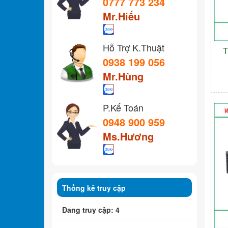
0777 773 234
Mr.Hiếu
Hỗ Trợ K.Thuật
T
0938 199 056
Mr.Hùng
P.Kế Toán
0948 900 959
Ms.Hương
Thống kê truy cập
Đang truy cập: 4