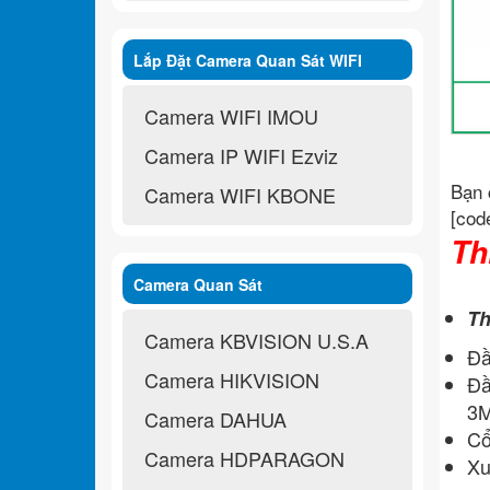
Lắp Đặt Camera Quan Sát WIFI
Không Dây
Camera WIFI IMOU
Camera IP WIFI Ezviz
Bạn 
Camera WIFI KBONE
[cod
Th
Camera Quan Sát
Th
Camera KBVISION U.S.A
Đầ
Camera HIKVISION
Đầ
3M
Camera DAHUA
Cổ
Camera HDPARAGON
Xu