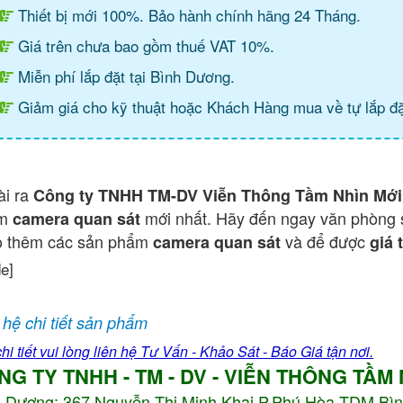
Thiết bị mới 100%. Bảo hành chính hãng 24 Tháng.
Giá trên chưa bao gồm thuế VAT 10%.
Miễn phí lắp đặt tại Bình Dương.
Giảm giá cho kỹ thuật hoặc Khách Hàng mua về tự lắp đặ
ài ra
Công ty TNHH TM-DV Viễn Thông Tầm Nhìn Mới
ẩm
mới nhất. Hãy đến ngay văn phòng 
camera quan sát
o thêm các sản phẩm
và để được
camera quan sát
giá 
de]
 hệ chi tiết sản phẩm
hi tiết vui lòng liên hệ Tư Vấn - Khảo Sát - Báo Giá tận nơi.
NG TY TNHH - TM - DV - VIỄN THÔNG TẦM
h Dương:
367 Nguyễn Thị Minh Khai P.Phú Hòa TDM Bì