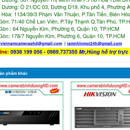
 Dương: Ô 21/DC 03, Đường D19, Khu phố 4, Phường 
 Hòa: 1134/39/3 Phạm Văn Thuận, P.Tân Tiến, Biên Hòa
Gòn: 71/40 Chế Lan Viên, P.Tây Thạnh Q.Tân Phú, TP
Gòn : 64 Nguyễn Kim, Phường 6, Quận 10,
TP.HCM
Gòn: 178/7 Nguyễn Kim, Phường 6, Quận 10,
TP.HCM
:
vietnamcameraahd
@gmail.com
|
t
amnhinmoi24h@gmail.com
ine
:
0938 199 056 - 0989.737355
Mr,Hùng hỗ trợ trực 
ản phẩm
khác