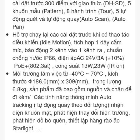
cài đặt trước 300 điểm với giao thức (DH-SD), 5
khuôn mẫu (Pattern), 8 hành trình (Tour), 5 tự
động quét và tự động quay(Auto Scan), (Auto
Pan)
Hỗ trợ chạy lại các cài đặt trước khi có thao tác
điều khiển (Idle Motion), tích hợp 1 dây cắm
míc, báo động 2 kênh vào 1 kênh ra , chuẩn
chống nước IP66, điện ápAC 24V/3A (±10%)
PoE+(802.3at) , công suất 13W,23W (IR on)
Môi trường làm việc từ -40ºC ~ 70ºC , kích
thước Φ186.0(mm) x 309(mm), trọng lượng
6.8kg, sản phẩm đã bao gồm nguồn và chân đế
đi kèm/ Các tính năng thông minh Auto
tracking ( tự động quay theo đối tượng) nhận
diện khuôn mặt, phát hiện thay đổi hiện trường,
phát hiện đồ bỏ quên, thiết lập hàng rào ảo
Starlight ....