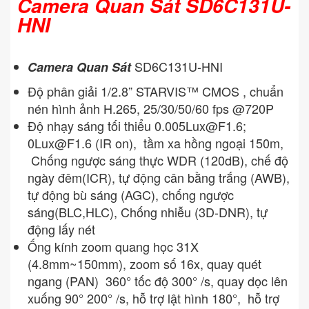
Camera Quan Sát SD6C131U-
HNI
SD6C131U-HNI
Camera Quan Sát
Độ phân giải 1/2.8” STARVIS™ CMOS , chuẩn
nén hình ảnh H.265, 25/30/50/60 fps @720P
Độ nhạy sáng tối thiểu
0.005Lux@F1.6
;
0Lux@F1.6
(IR on), tầm xa hồng ngoại 150m,
Chống ngược sáng thực WDR (120dB), chế độ
ngày đêm(ICR), tự động cân bằng trắng (AWB),
tự động bù sáng (AGC), chống ngược
sáng(BLC,HLC), Chống nhiễu (3D-DNR), tự
động lấy nét
Ống kính zoom quang học 31X
(4.8mm~150mm), zoom số 16x, quay quét
ngang (PAN) 360° tốc độ 300° /s, quay dọc lên
xuống 90° 200° /s, hỗ trợ lật hình 180°, hỗ trợ