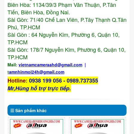
Biên Hòa: 1134/39/3 Phạm Văn Thuận, P.Tân
Tiến, Biên Hòa, Đồng Nai.
Sài Gòn: 71/40 Chế Lan Viên, P.Tây Thạnh Q.Tân
Phú, TP.HCM
Sài Gòn : 64 Nguyễn Kim, Phường 6, Quận 10,
TP.HCM
Sài Gòn: 178/7 Nguyễn Kim, Phường 6, Quận 10,
TP.HCM
Mail:
vietnamcameraahd
@gmail.com
|
t
amnhinmoi24h@gmail.com
Hotline
:
0938 199 056 - 0989.737355
Mr,Hùng hỗ trợ trực tiếp.
Sản phẩm
khác