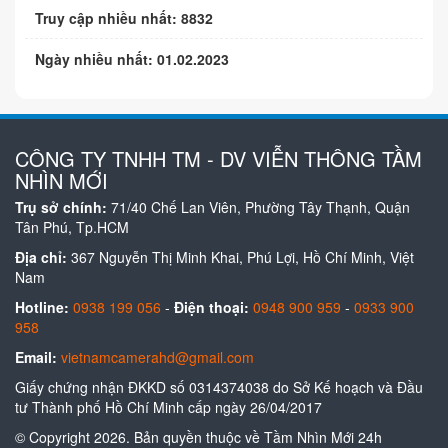
Truy cập nhiều nhất: 8832
Ngày nhiều nhất: 01.02.2023
CÔNG TY TNHH TM - DV VIỄN THÔNG TẦM
NHÌN MỚI
Trụ sở chính:
71/40 Chế Lan Viên, Phường Tây Thạnh, Quận
Tân Phú, Tp.HCM
Địa chỉ:
367 Nguyễn Thị Minh Khai, Phú Lợi, Hồ Chí Minh, Việt
Nam
Hotline:
0938 199 056
-
Điện thoại:
0948 900 959
-
0933 900
958
Email:
vietnamcamerahd@gmail.com
Giấy chứng nhận ĐKKD số 0314374038 do Sở Kế hoạch và Đầu
tư Thành phố Hồ Chí Minh cấp ngày 26/04/2017
© Copyright 2026. Bản quyền thuộc về Tầm Nhìn Mới 24h