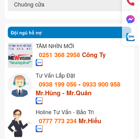
Chuông cửa
Đội ngũ hỗ trợ
TẦM NHÌN MỚI
0251 368 2958
Công Ty
Tư Vấn Lắp Đặt
0938 199 056
-
0933 900 958
Mr.Hùng - Mr.Quân
Holine Tư Vấn - Bảo Trì
0777 773 234
Mr.Hiếu