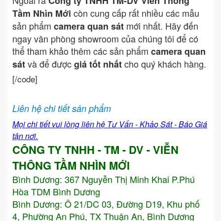
Ngoài ra
Công ty TNHH TM-DV Viễn Thông
còn cung cấp rất nhiều các mẫu
Tầm Nhìn Mới
sản phẩm
mới nhất. Hãy đến
camera quan sát
ngay văn phòng showroom của chúng tôi để có
thể tham khảo thêm các sản phẩm
camera quan
và để được
cho quý khách hàng.
sát
giá tốt nhất
[/code]
Liên hệ chi tiết sản phẩm
Mọi chi tiết vui lòng liên hệ Tư Vấn - Khảo Sát - Báo Giá
tận nơi.
CÔNG TY TNHH - TM - DV - VIỄN
THÔNG TẦM NHÌN MỚI
Bình Dương:
367 Nguyễn Thị Minh Khai P.Phú
Hòa TDM Bình Dương
Bình Dương: Ô 21/DC 03, Đường D19, Khu phố
4, Phường An Phú, TX Thuận An, Bình Dương