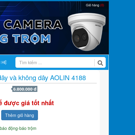
Giỏ hàng
(0)
N HỆ
dây và không dây AOLIN 4188
6.800.000 đ
ể được giá tốt nhất
Thêm giỏ hàng
 báo động-báo trộm