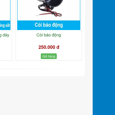
g dây
Còi báo động
250.000 đ
Giỏ hàng