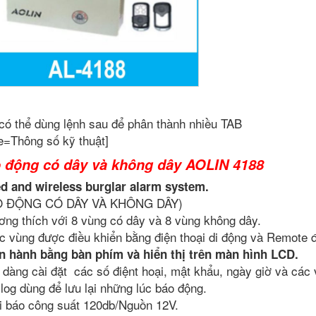
có thể dùng lệnh sau để phân thành nhiều TAB
e=Thông số kỹ thuật]
 động có dây và không dây AOLIN 4188
d and wireless burglar alarm system.
O ĐỘNG CÓ DÂY VÀ KHÔNG DÂY)
ơng thích với 8 vùng có dây và 8 vùng không dây.
c vùng được điều khiển bằng điện thoại di động và Remote đ
n hành bằng bàn phím và hiển thị trên màn hình LCD.
 dàng cài đặt các số điệnt hoại, mật khẩu, ngày giờ và các
 log dùng để lưu lại những lúc báo động.
i báo công suất 120db/Nguồn 12V.