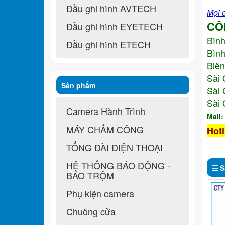
Đầu ghi hình AVTECH
Mọi c
CÔ
Đầu ghi hình EYETECH
Bìn
Đầu ghi hình ETECH
Bình
Biên
Sài 
Sản phẩm
Sài 
Sài 
Camera Hành Trình
Mail
MÁY CHẤM CÔNG
Hotl
TỔNG ĐÀI ĐIỆN THOẠI
HỆ THỐNG BÁO ĐỘNG -
S
BÁO TRỘM
Phụ kiện camera
Chuông cửa