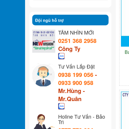
Đội ngũ hỗ trợ
TẦM NHÌN MỚI
0251 368 2958
Công Ty
B
Tư Vấn Lắp Đặt
0938 199 056
-
0933 900 958
Mr.Hùng -
Mr.Quân
Holine Tư Vấn - Bảo
Trì