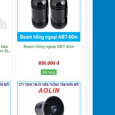
- báo
Beam hồng ngoại ABT-60m
âm AL-
850.000 đ
Giỏ hàng