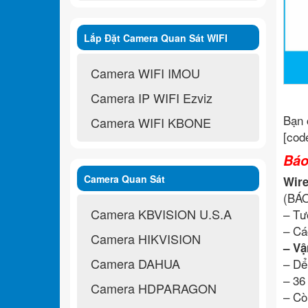
Lắp Đặt Camera Quan Sát WIFI
Không Dây
Camera WIFI IMOU
Camera IP WIFI Ezviz
Bạn 
Camera WIFI KBONE
[cod
Báo
Camera Quan Sát
Wire
(BÁ
Camera KBVISION U.S.A
– Tư
– Cá
Camera HIKVISION
– Vậ
Camera DAHUA
– Dể
– 36
Camera HDPARAGON
– Cò