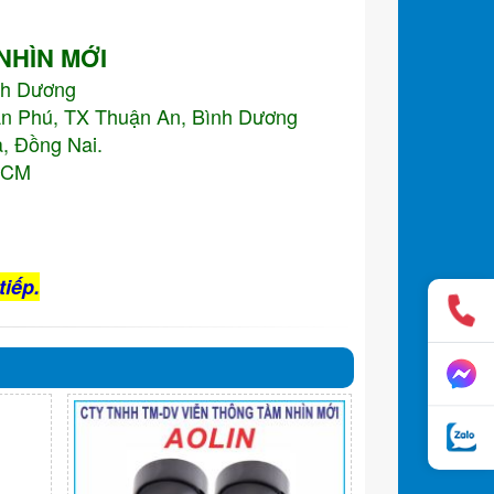
 NHÌN MỚI
nh Dương
An Phú, TX Thuận An, Bình Dương
, Đồng Nai.
.HCM
tiếp.