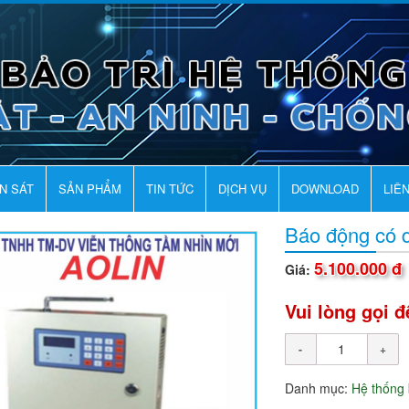
AN SÁT
SẢN PHẨM
TIN TỨC
DỊCH VỤ
DOWNLOAD
LIÊ
Báo động có 
5.100.000 đ
Giá:
Vui lòng gọi đ
Danh mục:
Hệ thống