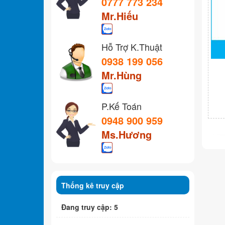
0777 773 234
Mr.Hiếu
Hỗ Trợ K.Thuật
0938 199 056
Mr.Hùng
P.Kế Toán
0948 900 959
Ms.Hương
Thống kê truy cập
Đang truy cập: 5