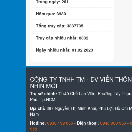
Trong ngày: 261
Hôm qua: 3980
Tổng truy cập: 3837735
Truy cập nhiều nhất: 8832
Ngày nhiều nhất: 01.02.2023
CÔNG TY TNHH TM - DV VIỄN THÔ
NHÌN MỚI
Trụ sở chính:
71/40 Chế Lan Viên, Phường Tây Thạn
Phú, Tp.HCM
Địa chỉ:
367 Nguyễn Thị Minh Khai, Phú Lợi, Hồ Chí Mi
Nam
Hotline:
0938 199 056
-
Điện thoại:
0948 900 959
-
958