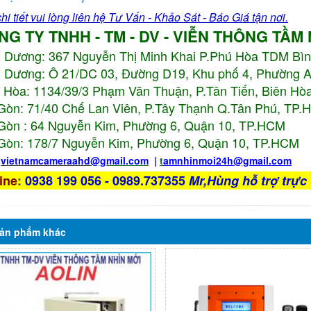
hi tiết vui lòng liên hệ Tư Vấn - Khảo Sát - Báo Giá tận nơi.
NG TY TNHH - TM - DV - VIỄN THÔNG TẦM
h Dương:
367 Nguyễn Thị Minh Khai P.Phú Hòa TDM Bì
 Dương: Ô 21/DC 03, Đường D19, Khu phố 4, Phường 
 Hòa: 1134/39/3 Phạm Văn Thuận, P.Tân Tiến, Biên Hòa
Gòn: 71/40 Chế Lan Viên, P.Tây Thạnh Q.Tân Phú, TP
Gòn : 64 Nguyễn Kim, Phường 6, Quận 10,
TP.HCM
Gòn: 178/7 Nguyễn Kim, Phường 6, Quận 10,
TP.HCM
:
vietnamcameraahd
@gmail.com
|
t
amnhinmoi24h@gmail.com
ine
:
0938 199 056 - 0989.737355
Mr,Hùng hỗ trợ trực 
ản phẩm
khác