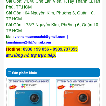
Sài Gòn: 71/40 Chế Lan Viên, P.Tây Thạnh Q.Tân
Phú, TP.HCM
Sài Gòn : 64 Nguyễn Kim, Phường 6, Quận 10,
TP.HCM
Sài Gòn: 178/7 Nguyễn Kim, Phường 6, Quận 10,
TP.HCM
Mail:
vietnamcameraahd
@gmail.com
|
t
amnhinmoi24h@gmail.com
Hotline
:
0938 199 056 - 0989.737355
Mr,Hùng hỗ trợ trực tiếp.
Sản phẩm
khác