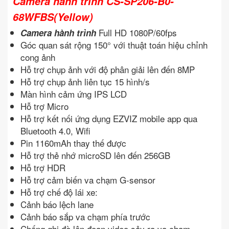
Camera hành trình CS-SP206-B0-
68WFBS(Yellow)
Full HD 1080P/60fps
Camera hành trình
Góc quan sát rộng 150° với thuật toán hiệu chỉnh
cong ảnh
Hỗ trợ chụp ảnh với độ phân giải lên đến 8MP
Hỗ trợ chụp ảnh liên tục 15 hình/s
Màn hình cảm ứng IPS LCD
Hỗ trợ Micro
Hỗ trợ kết nối ứng dụng EZVIZ mobile app qua
Bluetooth 4.0, Wifi
Pin 1160mAh thay thế được
Hỗ trợ thẻ nhớ microSD lên đến 256GB
Hỗ trợ HDR
Hỗ trợ cảm biến va chạm G-sensor
Hỗ trợ chế độ lái xe:
Cảnh báo lệch lane
Cảnh báo sắp va chạm phía trước
Chống ghi đè lên đoạn video sảy ra va chạm