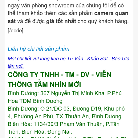
ngay văn phòng showroom của chúng tôi để có
thể tham khảo thêm các sản phẩm
camera quan
và để được
cho quý khách hàng.
sát
giá tốt nhất
[/code]
Liên hệ chi tiết sản phẩm
Mọi chi tiết vui lòng liên hệ Tư Vấn - Khảo Sát - Báo Giá
tận nơi.
CÔNG TY TNHH - TM - DV - VIỄN
THÔNG TẦM NHÌN MỚI
Bình Dương:
367 Nguyễn Thị Minh Khai P.Phú
Hòa TDM Bình Dương
Bình Dương: Ô 21/DC 03, Đường D19, Khu phố
4, Phường An Phú, TX Thuận An, Bình Dương
Biên Hòa: 1134/39/3 Phạm Văn Thuận, P.Tân
Tiến, Biên Hòa, Đồng Nai.