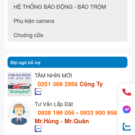
HỆ THỐNG BÁO ĐỘNG - BÁO TRỘM
Phụ kiện camera
Chuông cửa
Đội ngũ hỗ trợ
TẦM NHÌN MỚI
0251 368 2958
Công Ty
Tư Vấn Lắp Đặt
0938 199 056
-
0933 900 958
Mr.Hùng - Mr.Quân