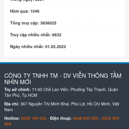
Hôm qua: 1046
Tổng truy cập: 3836025
Truy cập nhiều nhất: 8832
Ngày nhiều nhất: 01.02.2023
CÔNG TY TNHH TM - DV VIỄN THÔNG TẦM
NHÌN MỚI
Trụ sở chính:
71/40 Chế Lan Viên, Phường Tây Thạnh, Quận
Tân Phú, Tp.HCM
Địa chỉ:
367 Nguyễn Thị Minh Khai, Phú Lợi, Hồ Chí Minh, Việt
Nam
Hotline:
0938 199 056
-
Điện thoại:
0948 900 959
-
0933 900
958