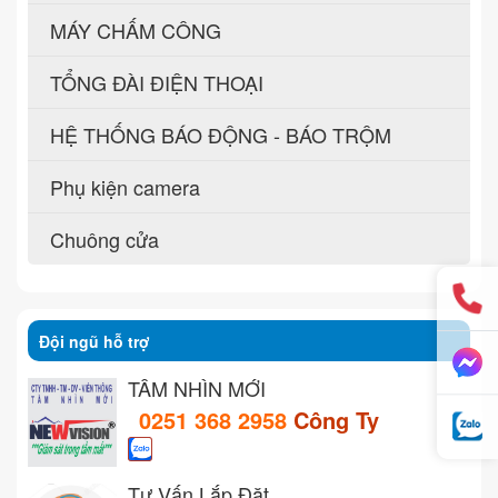
MÁY CHẤM CÔNG
TỔNG ĐÀI ĐIỆN THOẠI
HỆ THỐNG BÁO ĐỘNG - BÁO TRỘM
Phụ kiện camera
Chuông cửa
Đội ngũ hỗ trợ
TẦM NHÌN MỚI
0251 368 2958
Công Ty
Tư Vấn Lắp Đặt