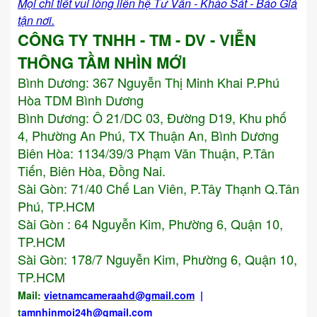
Mọi chi tiết vui lòng liên hệ Tư Vấn - Khảo Sát - Báo Giá
tận nơi.
CÔNG TY TNHH - TM - DV - VIỄN
THÔNG TẦM NHÌN MỚI
Bình Dương:
367 Nguyễn Thị Minh Khai P.Phú
Hòa TDM Bình Dương
Bình Dương: Ô 21/DC 03, Đường D19, Khu phố
4, Phường An Phú, TX Thuận An, Bình Dương
Biên Hòa: 1134/39/3 Phạm Văn Thuận, P.Tân
Tiến, Biên Hòa, Đồng Nai.
Sài Gòn: 71/40 Chế Lan Viên, P.Tây Thạnh Q.Tân
Phú, TP.HCM
Sài Gòn : 64 Nguyễn Kim, Phường 6, Quận 10,
TP.HCM
Sài Gòn: 178/7 Nguyễn Kim, Phường 6, Quận 10,
TP.HCM
Mail:
vietnamcameraahd
@gmail.com
|
t
amnhinmoi24h@gmail.com