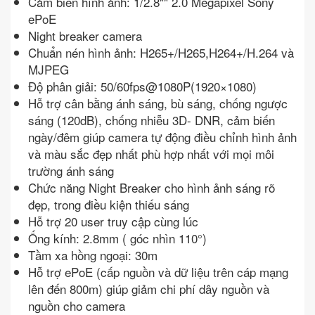
Cảm biến hình ảnh: 1/2.8"" 2.0 Megapixel Sony
ePoE
Night breaker camera
Chuẩn nén hình ảnh: H265+/H265,H264+/H.264 và
MJPEG
Độ phân giải: 50/60fps@1080P(1920×1080)
Hỗ trợ cân bằng ánh sáng, bù sáng, chống ngược
sáng (120dB), chống nhiễu 3D- DNR, cảm biến
ngày/đêm giúp camera tự động điều chỉnh hình ảnh
và màu sắc đẹp nhất phù hợp nhất với mọi môi
trường ánh sáng
Chức năng Night Breaker cho hình ảnh sáng rõ
đẹp, trong điều kiện thiếu sáng
Hỗ trợ 20 user truy cập cùng lúc
Ống kính: 2.8mm ( góc nhìn 110°)
Tầm xa hồng ngoại: 30m
Hỗ trợ ePoE (cấp nguồn và dữ liệu trên cáp mạng
lên đến 800m) giúp giảm chi phí dây nguồn và
nguồn cho camera