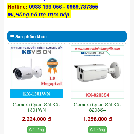
Hotline
:
0938 199 056 - 0989.737355
Mr,Hùng hỗ trợ trực tiếp.
Sản phẩm
khác
Camera Quan Sát KX-
Camera Quan Sát KX-
1301WN
8203S4
2.224.000 đ
1.296.000 đ
Giỏ hàng
Giỏ hàng