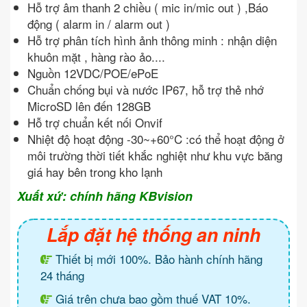
Hỗ trợ âm thanh 2 chiều ( mic in/mic out ) ,Báo
động ( alarm in / alarm out )
Hỗ trợ phân tích hình ảnh thông minh : nhận diện
khuôn mặt , hàng rào ảo....
Nguồn 12VDC/POE/ePoE
Chuẩn chống bụi và nước IP67, hỗ trợ thẻ nhớ
MicroSD lên đến 128GB
Hỗ trợ chuẩn kết nối Onvif
Nhiệt độ hoạt động -30~+60°C :có thể hoạt động ở
môi trường thời tiết khắc nghiệt như khu vực băng
giá hay bên trong kho lạnh
Xuất xứ: chính hãng KBvision
Lắp đặt hệ thống an ninh
Thiết bị mới 100%. Bảo hành chính hãng
24 tháng
Giá trên chưa bao gồm thuế VAT 10%.