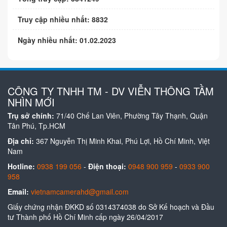
Truy cập nhiều nhất: 8832
Ngày nhiều nhất: 01.02.2023
CÔNG TY TNHH TM - DV VIỄN THÔNG TẦM
NHÌN MỚI
Trụ sở chính:
71/40 Chế Lan Viên, Phường Tây Thạnh, Quận
Tân Phú, Tp.HCM
Địa chỉ:
367 Nguyễn Thị Minh Khai, Phú Lợi, Hồ Chí Minh, Việt
Nam
Hotline:
0938 199 056
-
Điện thoại:
0948 900 959
-
0933 900
958
Email:
vietnamcamerahd@gmail.com
Giấy chứng nhận ĐKKD số 0314374038 do Sở Kế hoạch và Đầu
tư Thành phố Hồ Chí Minh cấp ngày 26/04/2017