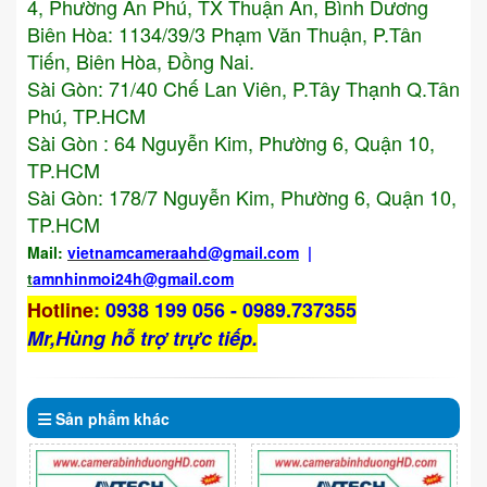
4, Phường An Phú, TX Thuận An, Bình Dương
Biên Hòa: 1134/39/3 Phạm Văn Thuận, P.Tân
Tiến, Biên Hòa, Đồng Nai.
Sài Gòn: 71/40 Chế Lan Viên, P.Tây Thạnh Q.Tân
Phú, TP.HCM
Sài Gòn : 64 Nguyễn Kim, Phường 6, Quận 10,
TP.HCM
Sài Gòn: 178/7 Nguyễn Kim, Phường 6, Quận 10,
TP.HCM
Mail:
vietnamcameraahd
@gmail.com
|
t
amnhinmoi24h@gmail.com
Hotline
:
0938 199 056 - 0989.737355
Mr,Hùng hỗ trợ trực tiếp.
Sản phẩm
khác