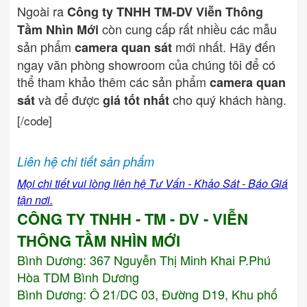
Ngoài ra
Công ty TNHH TM-DV Viễn Thông
còn cung cấp rất nhiều các mẫu
Tầm Nhìn Mới
sản phẩm
mới nhất. Hãy đến
camera quan sát
ngay văn phòng showroom của chúng tôi để có
thể tham khảo thêm các sản phẩm
camera quan
và để được
cho quý khách hàng.
sát
giá tốt nhất
[/code]
Liên hệ chi tiết sản phẩm
Mọi chi tiết vui lòng liên hệ Tư Vấn - Khảo Sát - Báo Giá
tận nơi.
CÔNG TY TNHH - TM - DV - VIỄN
THÔNG TẦM NHÌN MỚI
Bình Dương:
367 Nguyễn Thị Minh Khai P.Phú
Hòa TDM Bình Dương
Bình Dương: Ô 21/DC 03, Đường D19, Khu phố