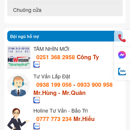
Chuông cửa
Đội ngũ hỗ trợ
TẦM NHÌN MỚI
0251 368 2958
Công Ty
Tư Vấn Lắp Đặt
0938 199 056
-
0933 900 958
Mr.Hùng - Mr.Quân
Holine Tư Vấn - Bảo Trì
0777 773 234
Mr.Hiếu