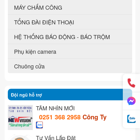
MÁY CHẤM CÔNG
TỔNG ĐÀI ĐIỆN THOẠI
HỆ THỐNG BÁO ĐỘNG - BÁO TRỘM
Phụ kiện camera
Chuông cửa
Đội ngũ hỗ trợ
TẦM NHÌN MỚI
0251 368 2958
Công Ty
Tư Vấn Lắp Đặt