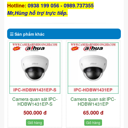
Hotline
:
0938 199 056 - 0989.737355
Mr,Hùng hỗ trợ trực tiếp.
Sản phẩm
khác
Camera quan sát IPC-
Camera quan sát IPC-
HDBW1431EP-S
HDBW1431EP
500.000 đ
65.000 đ
Giỏ hàng
Giỏ hàng