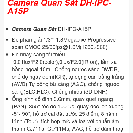
Camera Quan Sát DH-IPC-
A15P
DH-IPC-A15P
Camera Quan Sát
Độ phân giải 1/3"" 1.3Megapixe Progressive
scan CMOS 25/
30fps@1.3M
(1280×960)
Độ nhạy sáng tối thiểu
0.01lux/F2.0(color),0lux/F2.0(IR on), tầm xa
hồng ngoại 10m, Chống ngược sáng DWDR,
chế độ ngày đêm(ICR), tự động cân bằng trắng
(AWB),Tự động bù sáng (AGC), chống ngược
sáng(BLC,HLC), Chống nhiễu (3D-DNR)
Ống kính cố đinh 3.6mm, quay quét ngang
(PAN) 355° tốc độ 100° /s, quay dọc lên xuống
-5°- 90°, hỗ trợ cài đặt trước 25 điểm, 8 hành
trình (Tour), tích hợp míc và loa với chuẩn âm
thanh G.711a, G.711Mu, AAC, hỗ trợ đàm thoại