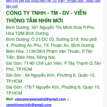
Mọi chi tiết vui lòng liên hệ Tư Vấn - Khảo Sát - Báo Giá
tận nơi.
CÔNG TY TNHH - TM - DV - VIỄN
THÔNG TẦM NHÌN MỚI
Bình Dương:
367 Nguyễn Thị Minh Khai P.Phú
Hòa TDM Bình Dương
Bình Dương: Ô 21/DC 03, Đường D19, Khu phố
4, Phường An Phú, TX Thuận An, Bình Dương
Biên Hòa: 1134/39/3 Phạm Văn Thuận, P.Tân
Tiến, Biên Hòa, Đồng Nai.
Sài Gòn: 71/40 Chế Lan Viên, P.Tây Thạnh Q.Tân
Phú, TP.HCM
Sài Gòn : 64 Nguyễn Kim, Phường 6, Quận 10,
TP.HCM
Sài Gòn: 178/7 Nguyễn Kim, Phường 6, Quận 10,
TP.HCM
Mail:
vietnamcameraahd
@gmail.com
|
t
amnhinmoi24h@gmail.com