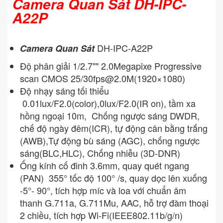
Camera Quan Sát DH-IPC-
A22P
DH-IPC-A22P
Camera Quan Sát
Độ phân giải 1/2.7"" 2.0Megapixe Progressive
scan CMOS 25/
30fps@2.0M
(1920×1080)
Độ nhạy sáng tối thiểu
0.01lux/F2.0(color),0lux/F2.0(IR on), tầm xa
hồng ngoại 10m, Chống ngược sáng DWDR,
chế độ ngày đêm(ICR), tự động cân bằng trắng
(AWB),Tự động bù sáng (AGC), chống ngược
sáng(BLC,HLC), Chống nhiễu (3D-DNR)
Ống kính cố đinh 3.6mm, quay quét ngang
(PAN) 355° tốc độ 100° /s, quay dọc lên xuống
-5°- 90°, tích hợp míc và loa với chuẩn âm
thanh G.711a, G.711Mu, AAC, hỗ trợ đàm thoại
2 chiều, tích hợp Wi-Fi(IEEE802.11b/g/n)