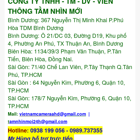
CÔNG TY TNHH - TM - DV - VIỄN
THÔNG TẦM NHÌN MỚI
Bình Dương:
367 Nguyễn Thị Minh Khai P.Phú
Hòa TDM Bình Dương
Bình Dương: Ô 21/DC 03, Đường D19, Khu phố
4, Phường An Phú, TX Thuận An, Bình Dương
Biên Hòa: 1134/39/3 Phạm Văn Thuận, P.Tân
Tiến, Biên Hòa, Đồng Nai.
Sài Gòn: 71/40 Chế Lan Viên, P.Tây Thạnh Q.Tân
Phú, TP.HCM
Sài Gòn : 64 Nguyễn Kim, Phường 6, Quận 10,
TP.HCM
Sài Gòn: 178/7 Nguyễn Kim, Phường 6, Quận 10,
TP.HCM
Mail:
vietnamcameraahd
@gmail.com
|
t
amnhinmoi24h@gmail.com
Hotline
:
0938 199 056 - 0989.737355
Mr,Hùng hỗ trợ trực tiếp.