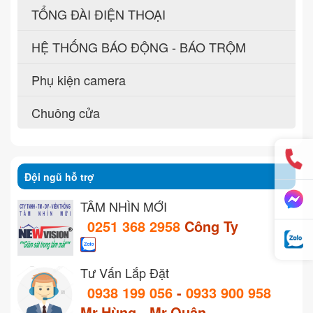
TỔNG ĐÀI ĐIỆN THOẠI
HỆ THỐNG BÁO ĐỘNG - BÁO TRỘM
Phụ kiện camera
Chuông cửa
Đội ngũ hỗ trợ
TẦM NHÌN MỚI
0251 368 2958
Công Ty
Tư Vấn Lắp Đặt
0938 199 056
-
0933 900 958
Mr.Hùng - Mr.Quân