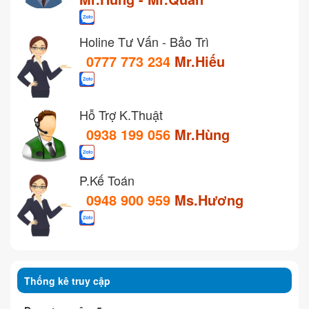
Holine Tư Vấn - Bảo Trì
0777 773 234
Mr.Hiếu
Hỗ Trợ K.Thuật
0938 199 056
Mr.Hùng
P.Kế Toán
0948 900 959
Ms.Hương
Thống kê truy cập