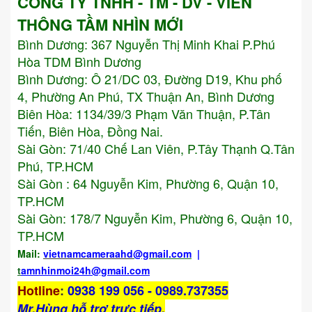
CÔNG TY TNHH - TM - DV - VIỄN
THÔNG TẦM NHÌN MỚI
Bình Dương:
367 Nguyễn Thị Minh Khai P.Phú
Hòa TDM Bình Dương
Bình Dương: Ô 21/DC 03, Đường D19, Khu phố
4, Phường An Phú, TX Thuận An, Bình Dương
Biên Hòa: 1134/39/3 Phạm Văn Thuận, P.Tân
Tiến, Biên Hòa, Đồng Nai.
Sài Gòn: 71/40 Chế Lan Viên, P.Tây Thạnh Q.Tân
Phú, TP.HCM
Sài Gòn : 64 Nguyễn Kim, Phường 6, Quận 10,
TP.HCM
Sài Gòn: 178/7 Nguyễn Kim, Phường 6, Quận 10,
TP.HCM
Mail:
vietnamcameraahd
@gmail.com
|
t
amnhinmoi24h@gmail.com
Hotline
:
0938 199 056 - 0989.737355
Mr,Hùng hỗ trợ trực tiếp.