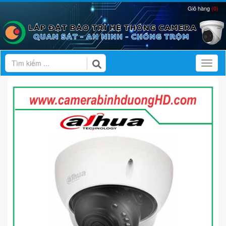
Giỏ hàng
(0)
Toggl