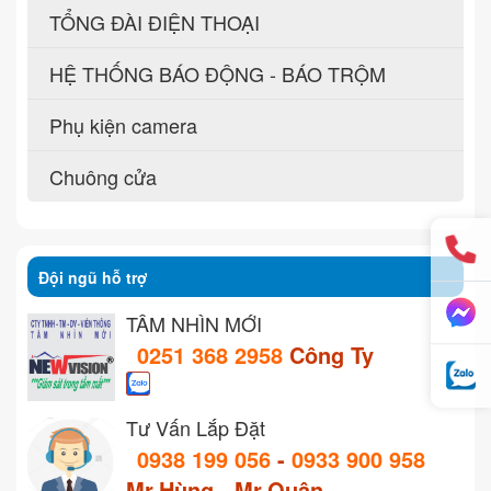
TỔNG ĐÀI ĐIỆN THOẠI
HỆ THỐNG BÁO ĐỘNG - BÁO TRỘM
Phụ kiện camera
Chuông cửa
Đội ngũ hỗ trợ
TẦM NHÌN MỚI
0251 368 2958
Công Ty
Tư Vấn Lắp Đặt
0938 199 056
-
0933 900 958
Mr.Hùng - Mr.Quân