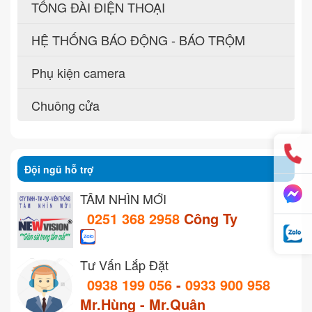
TỔNG ĐÀI ĐIỆN THOẠI
HỆ THỐNG BÁO ĐỘNG - BÁO TRỘM
Phụ kiện camera
Chuông cửa
Đội ngũ hỗ trợ
TẦM NHÌN MỚI
0251 368 2958
Công Ty
Tư Vấn Lắp Đặt
0938 199 056
-
0933 900 958
Mr.Hùng - Mr.Quân