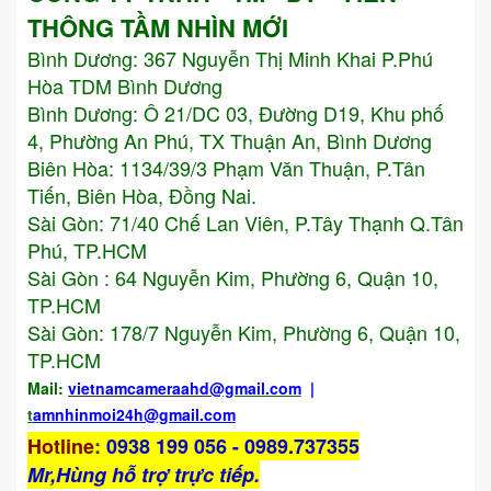
THÔNG TẦM NHÌN MỚI
Bình Dương:
367 Nguyễn Thị Minh Khai P.Phú
Hòa TDM Bình Dương
Bình Dương: Ô 21/DC 03, Đường D19, Khu phố
4, Phường An Phú, TX Thuận An, Bình Dương
Biên Hòa: 1134/39/3 Phạm Văn Thuận, P.Tân
Tiến, Biên Hòa, Đồng Nai.
Sài Gòn: 71/40 Chế Lan Viên, P.Tây Thạnh Q.Tân
Phú, TP.HCM
Sài Gòn : 64 Nguyễn Kim, Phường 6, Quận 10,
TP.HCM
Sài Gòn: 178/7 Nguyễn Kim, Phường 6, Quận 10,
TP.HCM
Mail:
vietnamcameraahd
@gmail.com
|
t
amnhinmoi24h@gmail.com
Hotline
:
0938 199 056 - 0989.737355
Mr,Hùng hỗ trợ trực tiếp.