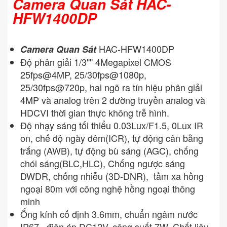
Camera Quan Sát HAC-
HFW1400DP
HAC-HFW1400DP
Camera Quan Sát
Độ phân giải 1/3"" 4Megapixel CMOS
25fps@4MP, 25/30fps@1080p,
25/30fps@720p, hai ngõ ra tín hiệu phân giải
4MP và analog trên 2 đường truyền analog và
HDCVI thời gian thực không trễ hình.
Độ nhạy sáng tối thiểu 0.03Lux/F1.5, 0Lux IR
on, chế độ ngày đêm(ICR), tự động cân bằng
trắng (AWB), tự động bù sáng (AGC), chống
chói sáng(BLC,HLC), Chống ngược sáng
DWDR, chống nhiễu (3D-DNR), tầm xa hồng
ngoại 80m với công nghệ hồng ngoại thông
minh
Ống kính cố định 3.6mm, chuẩn ngâm nước
IP67, điện áp DC12V, công suất 7W. Chất liệu