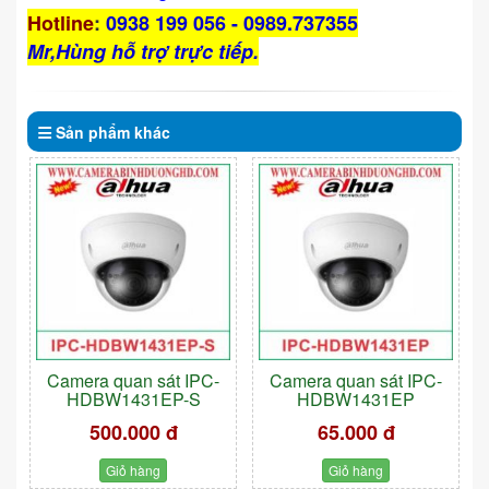
Hotline
:
0938 199 056 - 0989.737355
Mr,Hùng hỗ trợ trực tiếp.
Sản phẩm
khác
Camera quan sát IPC-
Camera quan sát IPC-
HDBW1431EP-S
HDBW1431EP
500.000 đ
65.000 đ
Giỏ hàng
Giỏ hàng