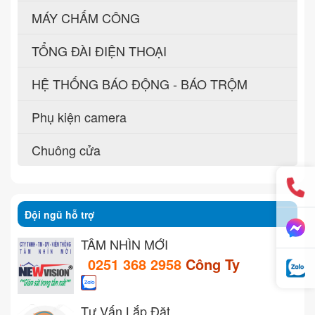
MÁY CHẤM CÔNG
TỔNG ĐÀI ĐIỆN THOẠI
HỆ THỐNG BÁO ĐỘNG - BÁO TRỘM
Phụ kiện camera
Chuông cửa
Đội ngũ hỗ trợ
TẦM NHÌN MỚI
0251 368 2958
Công Ty
Tư Vấn Lắp Đặt