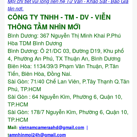
Mọi chi tiết vui lòng liên hệ Tư Vấn - Khảo Sát - Báo Giá
tận nơi.
CÔNG TY TNHH - TM - DV - VIỄN
THÔNG TẦM NHÌN MỚI
Bình Dương:
367 Nguyễn Thị Minh Khai P.Phú
Hòa TDM Bình Dương
Bình Dương: Ô 21/DC 03, Đường D19, Khu phố
4, Phường An Phú, TX Thuận An, Bình Dương
Biên Hòa: 1134/39/3 Phạm Văn Thuận, P.Tân
Tiến, Biên Hòa, Đồng Nai.
Sài Gòn: 71/40 Chế Lan Viên, P.Tây Thạnh Q.Tân
Phú, TP.HCM
Sài Gòn : 64 Nguyễn Kim, Phường 6, Quận 10,
TP.HCM
Sài Gòn: 178/7 Nguyễn Kim, Phường 6, Quận 10,
TP.HCM
Mail:
vietnamcameraahd
@gmail.com
|
t
amnhinmoi24h@gmail.com