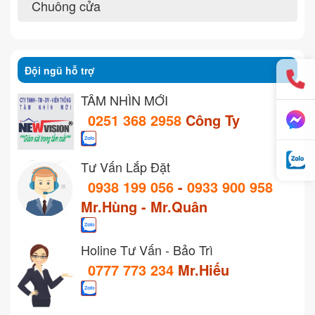
Chuông cửa
Đội ngũ hỗ trợ
TẦM NHÌN MỚI
0251 368 2958
Công Ty
Tư Vấn Lắp Đặt
0938 199 056
-
0933 900 958
Mr.Hùng - Mr.Quân
Holine Tư Vấn - Bảo Trì
0777 773 234
Mr.Hiếu