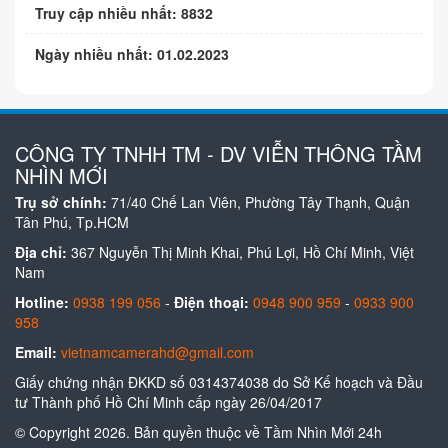
Truy cập nhiều nhất: 8832
Ngày nhiều nhất: 01.02.2023
CÔNG TY TNHH TM - DV VIỄN THÔNG TẦM
NHÌN MỚI
Trụ sở chính:
71/40 Chế Lan Viên, Phường Tây Thạnh, Quận
Tân Phú, Tp.HCM
Địa chỉ:
367 Nguyễn Thị Minh Khai, Phú Lợi, Hồ Chí Minh, Việt
Nam
Hotline:
0938 199 056
-
Điện thoại:
0948 900 959
-
0933 900
958
Email:
vietnamcamerahd@gmail.com
Giấy chứng nhận ĐKKD số 0314374038 do Sở Kế hoạch và Đầu
tư Thành phố Hồ Chí Minh cấp ngày 26/04/2017
© Copyright 2026. Bản quyền thuộc về Tầm Nhìn Mới 24h