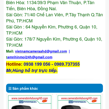
Biên Hòa: 1134/39/3 Phạm Văn Thuận, P.Tân
Tiến, Biên Hòa, Đồng Nai.
Sài Gòn: 71/40 Chế Lan Viên, P.Tây Thạnh Q.Tân
Phú, TP.HCM
Sài Gòn : 64 Nguyễn Kim, Phường 6, Quận 10,
TP.HCM
Sài Gòn: 178/7 Nguyễn Kim, Phường 6, Quận 10,
TP.HCM
Mail:
vietnamcameraahd
@gmail.com
|
t
amnhinmoi24h@gmail.com
Hotline
:
0938 199 056 - 0989.737355
Mr,Hùng hỗ trợ trực tiếp.
Sản phẩm
khác