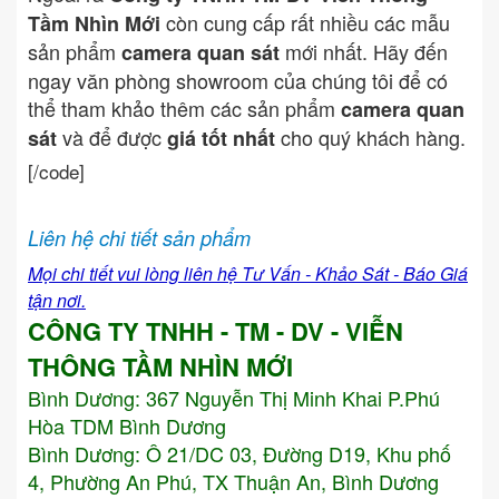
còn cung cấp rất nhiều các mẫu
Tầm Nhìn Mới
sản phẩm
mới nhất. Hãy đến
camera quan sát
ngay văn phòng showroom của chúng tôi để có
thể tham khảo thêm các sản phẩm
camera quan
và để được
cho quý khách hàng.
sát
giá tốt nhất
[/code]
Liên hệ chi tiết sản phẩm
Mọi chi tiết vui lòng liên hệ Tư Vấn - Khảo Sát - Báo Giá
tận nơi.
CÔNG TY TNHH - TM - DV - VIỄN
THÔNG TẦM NHÌN MỚI
Bình Dương:
367 Nguyễn Thị Minh Khai P.Phú
Hòa TDM Bình Dương
Bình Dương: Ô 21/DC 03, Đường D19, Khu phố
4, Phường An Phú, TX Thuận An, Bình Dương