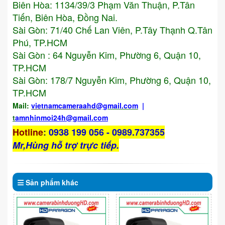
Biên Hòa: 1134/39/3 Phạm Văn Thuận, P.Tân
Tiến, Biên Hòa, Đồng Nai.
Sài Gòn: 71/40 Chế Lan Viên, P.Tây Thạnh Q.Tân
Phú, TP.HCM
Sài Gòn : 64 Nguyễn Kim, Phường 6, Quận 10,
TP.HCM
Sài Gòn: 178/7 Nguyễn Kim, Phường 6, Quận 10,
TP.HCM
Mail:
vietnamcameraahd
@gmail.com
|
t
amnhinmoi24h@gmail.com
Hotline
:
0938 199 056 - 0989.737355
Mr,Hùng hỗ trợ trực tiếp.
Sản phẩm
khác