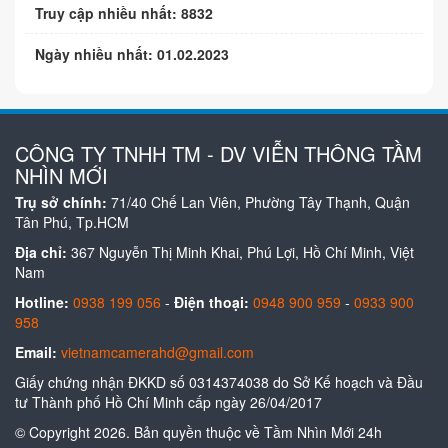
Truy cập nhiều nhất: 8832
Ngày nhiều nhất: 01.02.2023
CÔNG TY TNHH TM - DV VIỄN THÔNG TẦM
NHÌN MỚI
Trụ sở chính:
71/40 Chế Lan Viên, Phường Tây Thạnh, Quận
Tân Phú, Tp.HCM
Địa chỉ:
367 Nguyễn Thị Minh Khai, Phú Lợi, Hồ Chí Minh, Việt
Nam
Hotline:
0938 199 056
-
Điện thoại:
0948 900 959
-
0933 900
958
Email:
vietnamcamerahd@gmail.com
Giấy chứng nhận ĐKKD số 0314374038 do Sở Kế hoạch và Đầu
tư Thành phố Hồ Chí Minh cấp ngày 26/04/2017
© Copyright 2026. Bản quyền thuộc về Tầm Nhìn Mới 24h