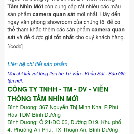
còn cung cấp rất nhiều các mẫu
Tầm Nhìn Mới
sản phẩm
mới nhất. Hãy đến
camera quan sát
ngay văn phòng showroom của chúng tôi để có
thể tham khảo thêm các sản phẩm
camera quan
và để được
cho quý khách hàng.
sát
giá tốt nhất
[/code]
Liên hệ chi tiết sản phẩm
Mọi chi tiết vui lòng liên hệ Tư Vấn - Khảo Sát - Báo Giá
tận nơi.
CÔNG TY TNHH - TM - DV - VIỄN
THÔNG TẦM NHÌN MỚI
Bình Dương:
367 Nguyễn Thị Minh Khai P.Phú
Hòa TDM Bình Dương
Bình Dương: Ô 21/DC 03, Đường D19, Khu phố
4, Phường An Phú, TX Thuận An, Bình Dương