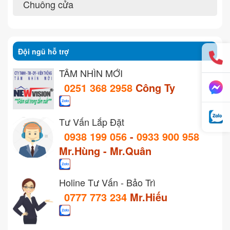
Chuông cửa
Đội ngũ hỗ trợ
TẦM NHÌN MỚI
0251 368 2958
Công Ty
Tư Vấn Lắp Đặt
0938 199 056
-
0933 900 958
Mr.Hùng - Mr.Quân
Holine Tư Vấn - Bảo Trì
0777 773 234
Mr.Hiếu