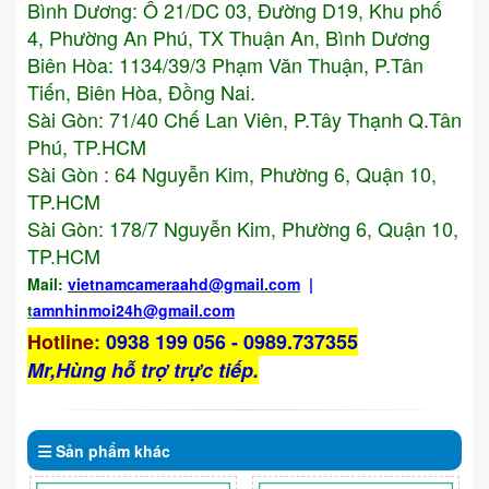
Bình Dương: Ô 21/DC 03, Đường D19, Khu phố
4, Phường An Phú, TX Thuận An, Bình Dương
Biên Hòa: 1134/39/3 Phạm Văn Thuận, P.Tân
Tiến, Biên Hòa, Đồng Nai.
Sài Gòn: 71/40 Chế Lan Viên, P.Tây Thạnh Q.Tân
Phú, TP.HCM
Sài Gòn : 64 Nguyễn Kim, Phường 6, Quận 10,
TP.HCM
Sài Gòn: 178/7 Nguyễn Kim, Phường 6, Quận 10,
TP.HCM
Mail:
vietnamcameraahd
@gmail.com
|
t
amnhinmoi24h@gmail.com
Hotline
:
0938 199 056 - 0989.737355
Mr,Hùng hỗ trợ trực tiếp.
Sản phẩm
khác