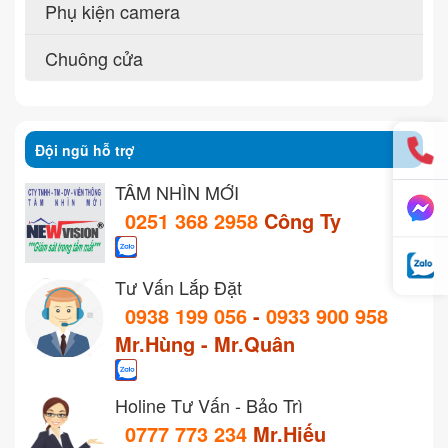
Phụ kiện camera
Chuông cửa
Đội ngũ hỗ trợ
TẦM NHÌN MỚI
0251 368 2958
Công Ty
Tư Vấn Lắp Đặt
0938 199 056
-
0933 900 958
Mr.Hùng - Mr.Quân
Holine Tư Vấn - Bảo Trì
0777 773 234
Mr.Hiếu