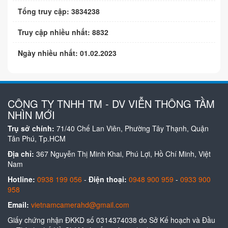
Tổng truy cập: 3834238
Truy cập nhiều nhất: 8832
Ngày nhiều nhất: 01.02.2023
CÔNG TY TNHH TM - DV VIỄN THÔNG TẦM
NHÌN MỚI
Trụ sở chính:
71/40 Chế Lan Viên, Phường Tây Thạnh, Quận
Tân Phú, Tp.HCM
Địa chỉ:
367 Nguyễn Thị Minh Khai, Phú Lợi, Hồ Chí Minh, Việt
Nam
Hotline:
0938 199 056
-
Điện thoại:
0948 900 959
-
0933 900
958
Email:
vietnamcamerahd@gmail.com
Giấy chứng nhận ĐKKD số 0314374038 do Sở Kế hoạch và Đầu