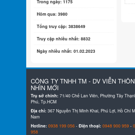
Trong ngày: 1175
Hôm qua: 3980
Tổng truy cập: 3838649
Truy cập nhiều nhất: 8832
Ngày nhiều nhất: 01.02.2023
CÔNG TY TNHH TM - DV VIỄN THÔ
NHÌN MỚI
Trụ sở chính:
71/40 Chế Lan Viên, Phường Tây Thạn
Phú, Tp.HCM
Địa chỉ:
367 Nguyễn Thị Minh Khai, Phú Lợi, Hồ Chí Mi
Nam
Hotline:
0938 199 056
-
Điện thoại:
0948 900 959
-
958