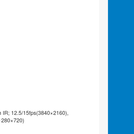
h IR; 12.5/15fps(3840×2160),
 1280×720)