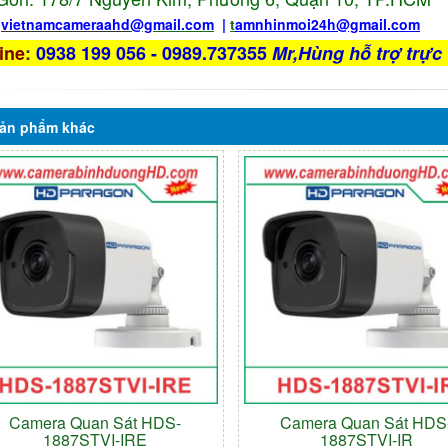
:
vietnamcameraahd
@gmail.com
|
t
amnhinmoi24h@gmail.com
ine
:
0938 199 056 - 0989.737355
Mr,Hùng hỗ trợ trực 
ản phẩm
khác
Camera Quan Sát HDS-
Camera Quan Sát HDS
1887STVI-IRE
1887STVI-IR