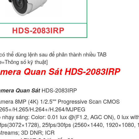
có thể dùng lệnh sau để phân thành nhiều TAB
e=Thông số kỹ thuật]
mera Quan Sát HDS-2083IRP
HDS-2083IRP
mera Quan Sát
mera 8MP (4K) 1/2.5"" Progressive Scan CMOS
265+/H.265/H.264+/H.264/MJPEG
 nhạy sáng: Color: 0.01 lux @(F1.2, AGC ON), 0 lux wit
fps(3072×1728), 25fps/30fps (2560×1440, 1920×1080,
streams; 3D DNR; ICR