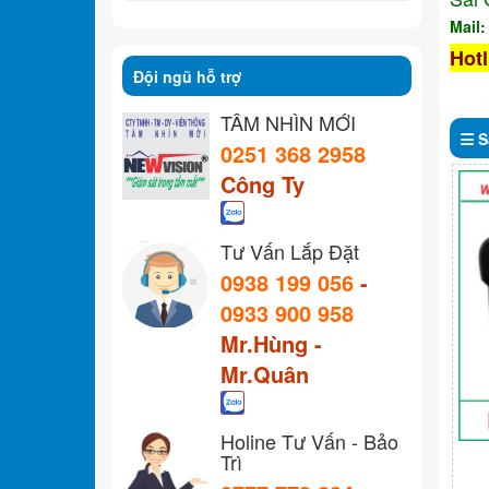
Mail
Hotl
Đội ngũ hỗ trợ
TẦM NHÌN MỚI
S
0251 368 2958
Công Ty
Tư Vấn Lắp Đặt
0938 199 056
-
0933 900 958
Mr.Hùng -
Mr.Quân
Holine Tư Vấn - Bảo
Trì