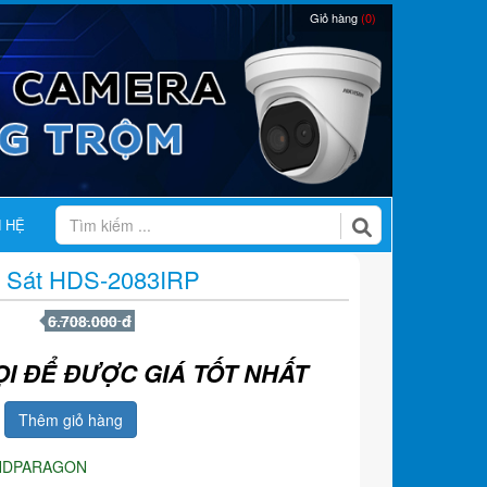
Giỏ hàng
(0)
N HỆ
 Sát HDS-2083IRP
6.708.000 đ
ỌI ĐỂ ĐƯỢC GIÁ TỐT NHẤT
Thêm giỏ hàng
HDPARAGON