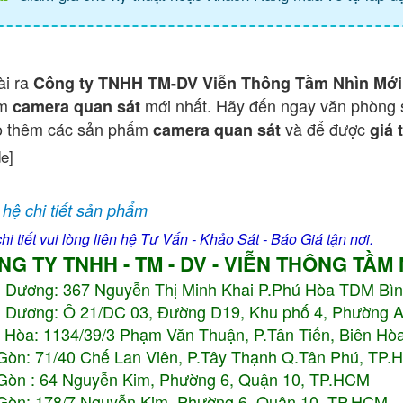
ài ra
Công ty TNHH TM-DV Viễn Thông Tầm Nhìn Mới
ẩm
mới nhất. Hãy đến ngay văn phòng 
camera quan sát
o thêm các sản phẩm
và để được
camera quan sát
giá 
de]
 hệ chi tiết sản phẩm
hi tiết vui lòng liên hệ Tư Vấn - Khảo Sát - Báo Giá tận nơi.
NG TY TNHH - TM - DV - VIỄN THÔNG TẦM
h Dương:
367 Nguyễn Thị Minh Khai P.Phú Hòa TDM Bì
 Dương: Ô 21/DC 03, Đường D19, Khu phố 4, Phường 
 Hòa: 1134/39/3 Phạm Văn Thuận, P.Tân Tiến, Biên Hòa
Gòn: 71/40 Chế Lan Viên, P.Tây Thạnh Q.Tân Phú, TP
Gòn : 64 Nguyễn Kim, Phường 6, Quận 10,
TP.HCM
Gòn: 178/7 Nguyễn Kim, Phường 6, Quận 10,
TP.HCM