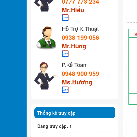
0777 773 234
Mr.Hiếu
Hỗ Trợ K.Thuật
0938 199 056
Mr.Hùng
P.Kế Toán
0948 900 959
Ms.Hương
Thống kê truy cập
Đang truy cập: 1