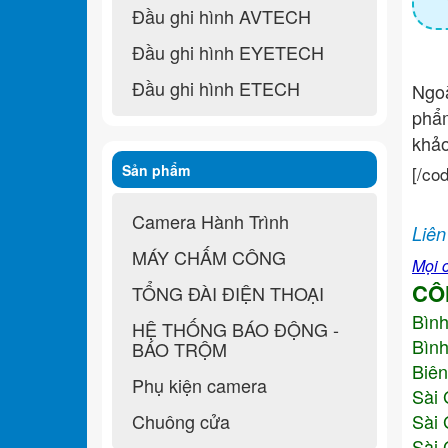
Đầu ghi hình AVTECH
Đầu ghi hình EYETECH
Đầu ghi hình ETECH
Ngo
ph
khả
Sản phẩm
[/co
Camera Hành Trình
Liên
MÁY CHẤM CÔNG
Mọi c
CÔ
TỔNG ĐÀI ĐIỆN THOẠI
Bìn
HỆ THỐNG BÁO ĐỘNG -
Bình
BÁO TRỘM
Biên
Phụ kiện camera
Sài 
Chuông cửa
Sài 
Sài 