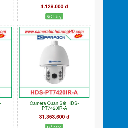
4.128.000 đ
Giỏ hàng
-
Camera Quan Sát HDS-
PT7420IR-A
31.353.600 đ
Giỏ hàng