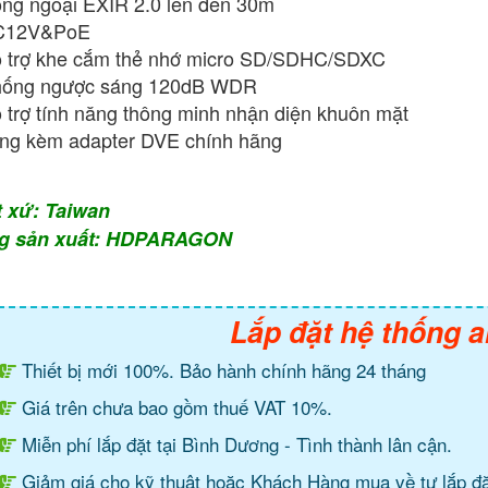
ng ngoại EXIR 2.0 lên đến 30m
C12V&PoE
 trợ khe cắm thẻ nhớ micro SD/SDHC/SDXC
ống ngược sáng 120dB WDR
 trợ tính năng thông minh nhận diện khuôn mặt
ng kèm adapter DVE chính hãng
t xứ: Taiwan
g sản xuất: HDPARAGON
Lắp đặt hệ thống a
Thiết bị mới 100%. Bảo hành chính hãng 24 tháng
Giá trên chưa bao gồm thuế VAT 10%.
Miễn phí lắp đặt tại Bình Dương - Tình thành lân cận.
Giảm giá cho kỹ thuật hoặc Khách Hàng mua về tự lắp đặ