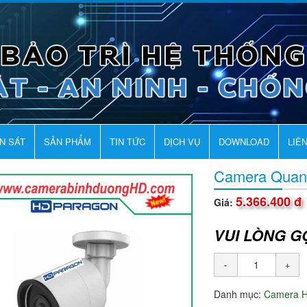
AN SÁT
SẢN PHẨM
TIN TỨC
DỊCH VỤ
DOWNLOAD
LIÊ
Camera Quan
5.366.400 đ
Giá:
VUI LÒNG G
Danh mục:
Camera 