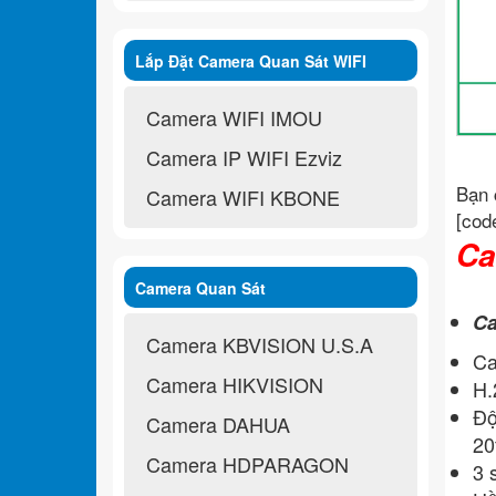
Lắp Đặt Camera Quan Sát WIFI
Không Dây
Camera WIFI IMOU
Camera IP WIFI Ezviz
Bạn 
Camera WIFI KBONE
[cod
Ca
Camera Quan Sát
Ca
Camera KBVISION U.S.A
Ca
Camera HIKVISION
H.
Độ
Camera DAHUA
20
Camera HDPARAGON
3 