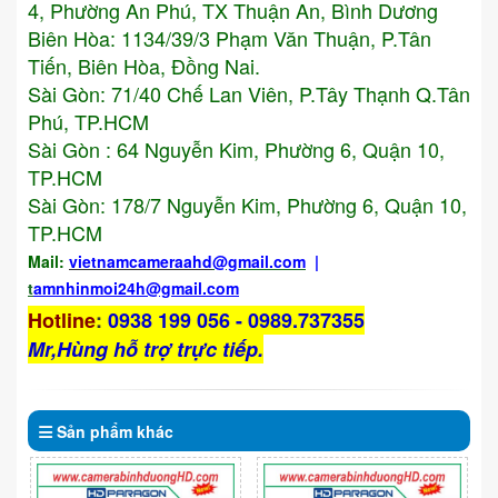
4, Phường An Phú, TX Thuận An, Bình Dương
Biên Hòa: 1134/39/3 Phạm Văn Thuận, P.Tân
Tiến, Biên Hòa, Đồng Nai.
Sài Gòn: 71/40 Chế Lan Viên, P.Tây Thạnh Q.Tân
Phú, TP.HCM
Sài Gòn : 64 Nguyễn Kim, Phường 6, Quận 10,
TP.HCM
Sài Gòn: 178/7 Nguyễn Kim, Phường 6, Quận 10,
TP.HCM
Mail:
vietnamcameraahd
@gmail.com
|
t
amnhinmoi24h@gmail.com
Hotline
:
0938 199 056 - 0989.737355
Mr,Hùng hỗ trợ trực tiếp.
Sản phẩm
khác