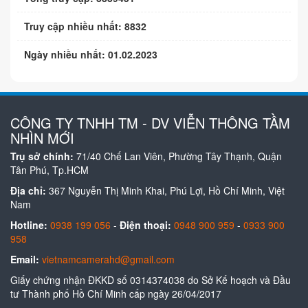
Truy cập nhiều nhất: 8832
Ngày nhiều nhất: 01.02.2023
CÔNG TY TNHH TM - DV VIỄN THÔNG TẦM
NHÌN MỚI
Trụ sở chính:
71/40 Chế Lan Viên, Phường Tây Thạnh, Quận
Tân Phú, Tp.HCM
Địa chỉ:
367 Nguyễn Thị Minh Khai, Phú Lợi, Hồ Chí Minh, Việt
Nam
Hotline:
0938 199 056
-
Điện thoại:
0948 900 959
-
0933 900
958
Email:
vietnamcamerahd@gmail.com
Giấy chứng nhận ĐKKD số 0314374038 do Sở Kế hoạch và Đầu
tư Thành phố Hồ Chí Minh cấp ngày 26/04/2017