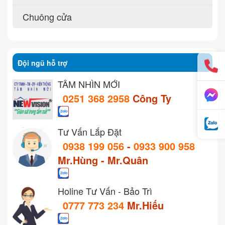
Chuông cửa
Đội ngũ hỗ trợ
TẦM NHÌN MỚI
0251 368 2958
Công Ty
Tư Vấn Lắp Đặt
0938 199 056
-
0933 900 958
Mr.Hùng - Mr.Quân
Holine Tư Vấn - Bảo Trì
0777 773 234
Mr.Hiếu