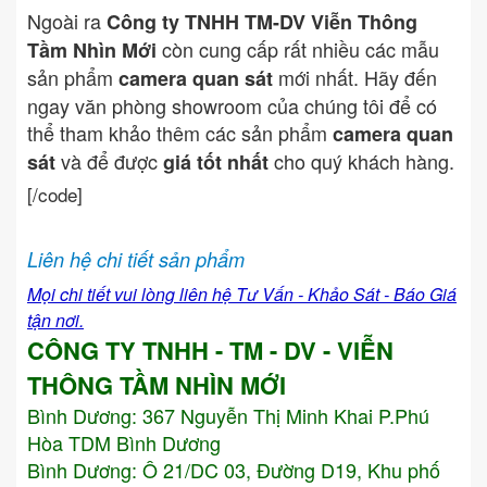
Ngoài ra
Công ty TNHH TM-DV Viễn Thông
còn cung cấp rất nhiều các mẫu
Tầm Nhìn Mới
sản phẩm
mới nhất. Hãy đến
camera quan sát
ngay văn phòng showroom của chúng tôi để có
thể tham khảo thêm các sản phẩm
camera quan
và để được
cho quý khách hàng.
sát
giá tốt nhất
[/code]
Liên hệ chi tiết sản phẩm
Mọi chi tiết vui lòng liên hệ Tư Vấn - Khảo Sát - Báo Giá
tận nơi.
CÔNG TY TNHH - TM - DV - VIỄN
THÔNG TẦM NHÌN MỚI
Bình Dương:
367 Nguyễn Thị Minh Khai P.Phú
Hòa TDM Bình Dương
Bình Dương: Ô 21/DC 03, Đường D19, Khu phố