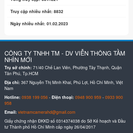
Truy cập nhiều nhất: 8832
Ngày nhiều nhất: 01.02.2023
CÔNG TY TNHH TM - DV VIỄN THÔNG TẦM
NHÌN MỚI
Trụ sở chính:
71/40 Chế Lan Viên, Phường Tây Thạnh, Quận
Tân Phú, Tp.HCM
Địa chỉ:
367 Nguyễn Thị Minh Khai, Phú Lợi, Hồ Chí Minh, Việt
Nam
Hotline:
0938 199 056
-
Điện thoại:
0948 900 959
-
0933 900
958
Email:
vietnamcamerahd@gmail.com
Giấy chứng nhận ĐKKD số 0314374038 do Sở Kế hoạch và Đầu
tư Thành phố Hồ Chí Minh cấp ngày 26/04/2017