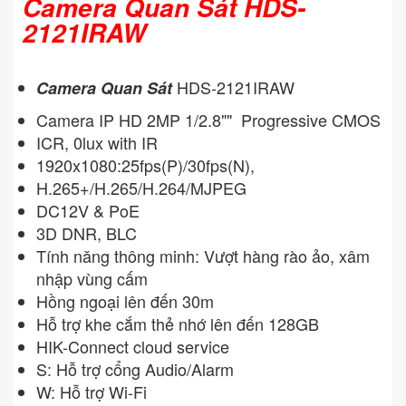
Camera Quan Sát HDS-
2121IRAW
HDS-2121IRAW
Camera Quan Sát
Camera IP HD 2MP 1/2.8"" Progressive CMOS
ICR, 0lux with IR
1920x1080:25fps(P)/30fps(N),
H.265+/H.265/H.264/MJPEG
DC12V & PoE
3D DNR, BLC
Tính năng thông minh: Vượt hàng rào ảo, xâm
nhập vùng cấm
Hồng ngoại lên đến 30m
Hỗ trợ khe cắm thẻ nhớ lên đến 128GB
HIK-Connect cloud service
S: Hỗ trợ cổng Audio/Alarm
W: Hỗ trợ Wi-Fi