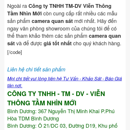
Ngoài ra
Công ty TNHH TM-DV Viễn Thông
còn cung cấp rất nhiều các mẫu
Tầm Nhìn Mới
sản phẩm
mới nhất. Hãy đến
camera quan sát
ngay văn phòng showroom của chúng tôi để có
thể tham khảo thêm các sản phẩm
camera quan
và để được
cho quý khách hàng.
sát
giá tốt nhất
[/code]
Liên hệ chi tiết sản phẩm
Mọi chi tiết vui lòng liên hệ Tư Vấn - Khảo Sát - Báo Giá
tận nơi.
CÔNG TY TNHH - TM - DV - VIỄN
THÔNG TẦM NHÌN MỚI
Bình Dương:
367 Nguyễn Thị Minh Khai P.Phú
Hòa TDM Bình Dương
Bình Dương: Ô 21/DC 03, Đường D19, Khu phố