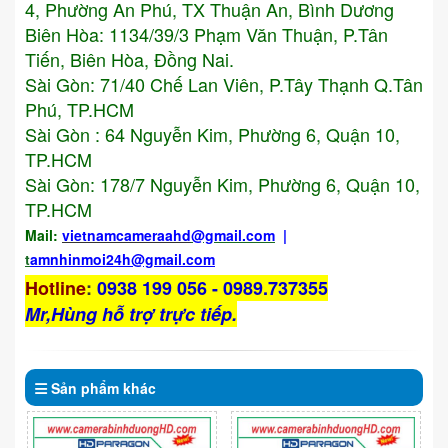
4, Phường An Phú, TX Thuận An, Bình Dương
Biên Hòa: 1134/39/3 Phạm Văn Thuận, P.Tân
Tiến, Biên Hòa, Đồng Nai.
Sài Gòn: 71/40 Chế Lan Viên, P.Tây Thạnh Q.Tân
Phú, TP.HCM
Sài Gòn : 64 Nguyễn Kim, Phường 6, Quận 10,
TP.HCM
Sài Gòn: 178/7 Nguyễn Kim, Phường 6, Quận 10,
TP.HCM
Mail:
vietnamcameraahd
@gmail.com
|
t
amnhinmoi24h@gmail.com
Hotline
:
0938 199 056 - 0989.737355
Mr,Hùng hỗ trợ trực tiếp.
Sản phẩm
khác