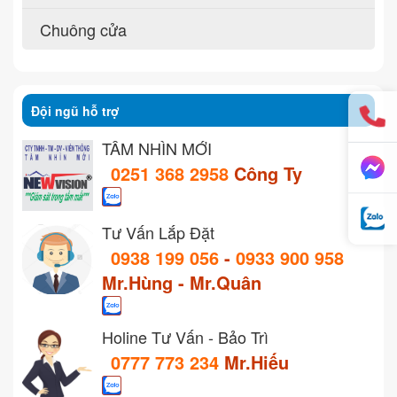
Chuông cửa
Đội ngũ hỗ trợ
TẦM NHÌN MỚI
0251 368 2958
Công Ty
Tư Vấn Lắp Đặt
0938 199 056
-
0933 900 958
Mr.Hùng - Mr.Quân
Holine Tư Vấn - Bảo Trì
0777 773 234
Mr.Hiếu