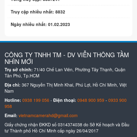
Truy cập nhiều nhất: 8832
Ngày nhiều nhất: 01.02.2023
CÔNG TY TNHH TM - DV VIỄN THÔNG TẦM
NHÌN MỚI
Trụ sở chính:
71/40 Chế Lan Viên, Phường Tây Thạnh, Quận
Tân Phú, Tp.HCM
Địa chỉ:
367 Nguyễn Thị Minh Khai, Phú Lợi, Hồ Chí Minh, Việt
Nam
Hotline:
0938 199 056
-
Điện thoại:
0948 900 959
-
0933 900
958
Email:
vietnamcamerahd@gmail.com
Giấy chứng nhận ĐKKD số 0314374038 do Sở Kế hoạch và Đầu
tư Thành phố Hồ Chí Minh cấp ngày 26/04/2017