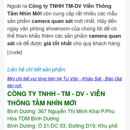
Ngoài ra
Công ty TNHH TM-DV Viễn Thông
còn cung cấp rất nhiều các mẫu
Tầm Nhìn Mới
sản phẩm
mới nhất. Hãy đến
camera quan sát
ngay văn phòng showroom của chúng tôi để có
thể tham khảo thêm các sản phẩm
camera quan
và để được
cho quý khách hàng.
sát
giá tốt nhất
[/code]
Liên hệ chi tiết sản phẩm
Mọi chi tiết vui lòng liên hệ Tư Vấn - Khảo Sát - Báo Giá
tận nơi.
CÔNG TY TNHH - TM - DV - VIỄN
THÔNG TẦM NHÌN MỚI
Bình Dương:
367 Nguyễn Thị Minh Khai P.Phú
Hòa TDM Bình Dương
Bình Dương: Ô 21/DC 03, Đường D19, Khu phố