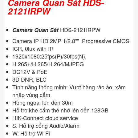
Camera Quan Sát HDS-
2121IRPW
HDS-2121IRPW
Camera Quan Sát
Camera IP HD 2MP 1/2.8"" Progressive CMOS
ICR, 0lux with IR
1920x1080:25fps(P)/30fps(N),
H.265+/H.265/H.264/MJPEG
DC12V & PoE
3D DNR, BLC
Tính năng thông minh: Vượt hàng rào ảo, xâm
nhập vùng cấm
Hồng ngoại lên đến 30m
Hỗ trợ khe cắm thẻ nhớ lên đến 128GB
HIK-Connect cloud service
S: Hỗ trợ cổng Audio/Alarm
W: Hỗ trợ Wi-Fi