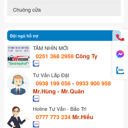
Chuông cửa
Đội ngũ hỗ trợ
TẦM NHÌN MỚI
0251 368 2958
Công Ty
Tư Vấn Lắp Đặt
0938 199 056
-
0933 900 958
Mr.Hùng - Mr.Quân
Holine Tư Vấn - Bảo Trì
0777 773 234
Mr.Hiếu