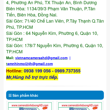
4, Phường An Phú, TX Thuận An, Bình Dương
Biên Hòa: 1134/39/3 Phạm Văn Thuận, P.Tân
Tiến, Biên Hòa, Đồng Nai.
Sài Gòn: 71/40 Chế Lan Viên, P.Tây Thạnh Q.Tân
Phú, TP.HCM
Sài Gòn : 64 Nguyễn Kim, Phường 6, Quận 10,
TP.HCM
Sài Gòn: 178/7 Nguyễn Kim, Phường 6, Quận 10,
TP.HCM
Mail:
vietnamcameraahd
@gmail.com
|
t
amnhinmoi24h@gmail.com
Hotline
:
0938 199 056 - 0989.737355
Mr,Hùng hỗ trợ trực tiếp.
Sản phẩm
khác