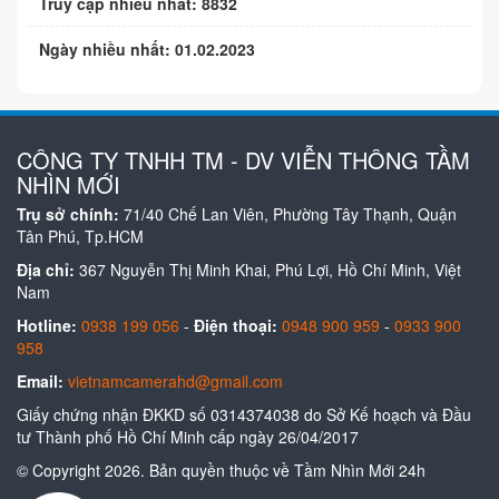
Truy cập nhiều nhất: 8832
Ngày nhiều nhất: 01.02.2023
CÔNG TY TNHH TM - DV VIỄN THÔNG TẦM
NHÌN MỚI
Trụ sở chính:
71/40 Chế Lan Viên, Phường Tây Thạnh, Quận
Tân Phú, Tp.HCM
Địa chỉ:
367 Nguyễn Thị Minh Khai, Phú Lợi, Hồ Chí Minh, Việt
Nam
Hotline:
0938 199 056
-
Điện thoại:
0948 900 959
-
0933 900
958
Email:
vietnamcamerahd@gmail.com
Giấy chứng nhận ĐKKD số 0314374038 do Sở Kế hoạch và Đầu
tư Thành phố Hồ Chí Minh cấp ngày 26/04/2017
© Copyright 2026. Bản quyền thuộc về Tầm Nhìn Mới 24h