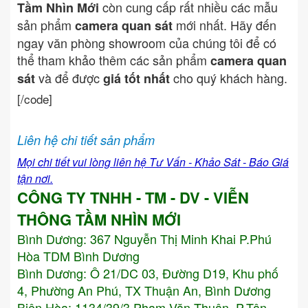
còn cung cấp rất nhiều các mẫu
Tầm Nhìn Mới
sản phẩm
mới nhất. Hãy đến
camera quan sát
ngay văn phòng showroom của chúng tôi để có
thể tham khảo thêm các sản phẩm
camera quan
và để được
cho quý khách hàng.
sát
giá tốt nhất
[/code]
Liên hệ chi tiết sản phẩm
Mọi chi tiết vui lòng liên hệ Tư Vấn - Khảo Sát - Báo Giá
tận nơi.
CÔNG TY TNHH - TM - DV - VIỄN
THÔNG TẦM NHÌN MỚI
Bình Dương:
367 Nguyễn Thị Minh Khai P.Phú
Hòa TDM Bình Dương
Bình Dương: Ô 21/DC 03, Đường D19, Khu phố
4, Phường An Phú, TX Thuận An, Bình Dương
Biên Hòa: 1134/39/3 Phạm Văn Thuận, P.Tân