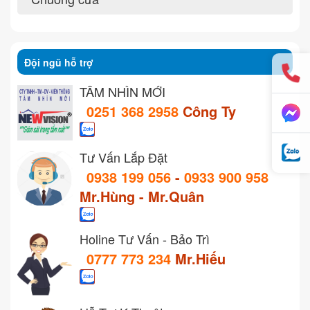
Đội ngũ hỗ trợ
TẦM NHÌN MỚI
0251 368 2958
Công Ty
Tư Vấn Lắp Đặt
0938 199 056
-
0933 900 958
Mr.Hùng - Mr.Quân
Holine Tư Vấn - Bảo Trì
0777 773 234
Mr.Hiếu