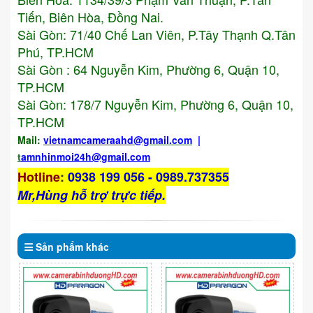
Tiến, Biên Hòa, Đồng Nai.
Sài Gòn: 71/40 Chế Lan Viên, P.Tây Thạnh Q.Tân
Phú, TP.HCM
Sài Gòn : 64 Nguyễn Kim, Phường 6, Quận 10,
TP.HCM
Sài Gòn: 178/7 Nguyễn Kim, Phường 6, Quận 10,
TP.HCM
Mail:
vietnamcameraahd
@gmail.com
|
t
amnhinmoi24h@gmail.com
Hotline
:
0938 199 056 - 0989.737355
Mr,Hùng hỗ trợ trực tiếp.
Sản phẩm
khác