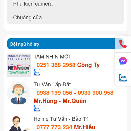
Phụ kiện camera
Chuông cửa
Đội ngũ hỗ trợ
TẦM NHÌN MỚI
0251 368 2958
Công Ty
Tư Vấn Lắp Đặt
0938 199 056
-
0933 900 958
Mr.Hùng - Mr.Quân
Holine Tư Vấn - Bảo Trì
0777 773 234
Mr.Hiếu