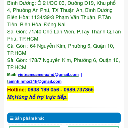
Bình Dương: Ô 21/DC 03, Đường D19, Khu phố
4, Phường An Phú, TX Thuận An, Bình Dương
Biên Hòa: 1134/39/3 Phạm Văn Thuận, P.Tân
Tiến, Biên Hòa, Đồng Nai.
Sài Gòn: 71/40 Chế Lan Viên, P.Tây Thạnh Q.Tân
Phú, TP.HCM
Sài Gòn : 64 Nguyễn Kim, Phường 6, Quận 10,
TP.HCM
Sài Gòn: 178/7 Nguyễn Kim, Phường 6, Quận 10,
TP.HCM
Mail:
vietnamcameraahd
@gmail.com
|
t
amnhinmoi24h@gmail.com
Hotline
:
0938 199 056 - 0989.737355
Mr,Hùng hỗ trợ trực tiếp.
Sản phẩm
khác