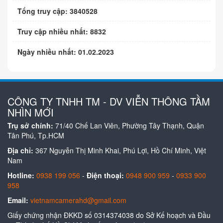
Tổng truy cập: 3840528
Truy cập nhiều nhất: 8832
Ngày nhiều nhất: 01.02.2023
CÔNG TY TNHH TM - DV VIỄN THÔNG TẦM
NHÌN MỚI
Trụ sở chính:
71/40 Chế Lan Viên, Phường Tây Thạnh, Quận
Tân Phú, Tp.HCM
Địa chỉ:
367 Nguyễn Thị Minh Khai, Phú Lợi, Hồ Chí Minh, Việt
Nam
Hotline:
0938 199 056
-
Điện thoại:
0948 900 959
-
0933 900
958
Email:
vietnamcamerahd@gmail.com
Giấy chứng nhận ĐKKD số 0314374038 do Sở Kế hoạch và Đầu