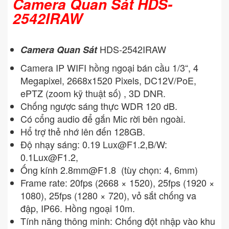
Camera Quan Sát HDS-
2542IRAW
HDS-2542IRAW
Camera Quan Sát
Camera IP WIFI hồng ngoại bán cầu 1/3“, 4
Megapixel, 2668x1520 Pixels, DC12V/PoE,
ePTZ (zoom kỹ thuật số) , 3D DNR.
Chống ngược sáng thực WDR 120 dB.
Có cổng audio để gắn Mic rời bên ngoài.
Hổ trợ thẻ nhớ lên đến 128GB.
Độ nhạy sáng: 0.19
Lux@F1.2
,B/W:
0.1Lux@F1.2
,
Ống kính
2.8mm@F1.8
(tùy chọn: 4, 6mm)
Frame rate: 20fps (2668 × 1520), 25fps (1920 ×
1080), 25fps (1280 × 720), vỏ sắt chống va
đập, IP66. Hồng ngoại 10m.
Tính năng thông minh: Chống đột nhập vào khu