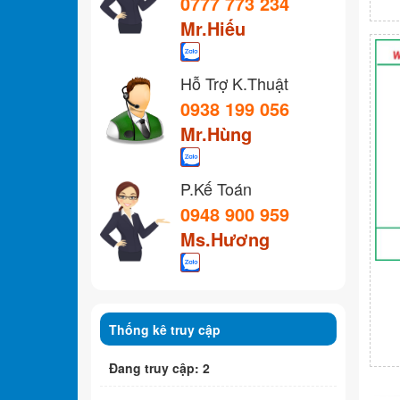
0777 773 234
Mr.Hiếu
Hỗ Trợ K.Thuật
0938 199 056
Mr.Hùng
P.Kế Toán
0948 900 959
Ms.Hương
Thống kê truy cập
Đang truy cập: 2