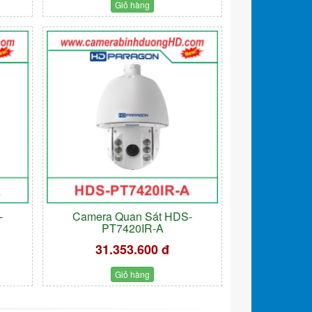
Giỏ hàng
-
Camera Quan Sát HDS-
PT7420IR-A
31.353.600 đ
Giỏ hàng