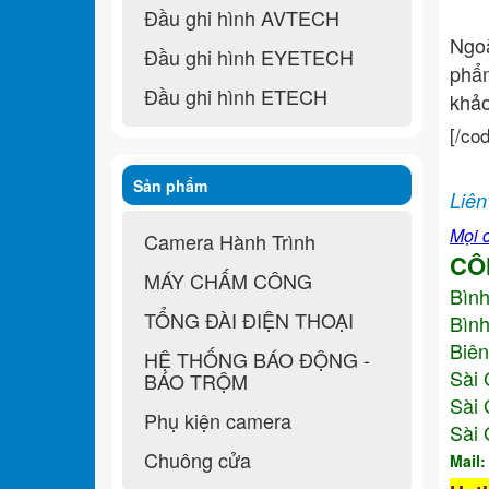
Đầu ghi hình AVTECH
Ngo
Đầu ghi hình EYETECH
ph
Đầu ghi hình ETECH
khả
[/co
Sản phẩm
Liên
Mọi c
Camera Hành Trình
CÔ
MÁY CHẤM CÔNG
Bìn
TỔNG ĐÀI ĐIỆN THOẠI
Bình
Biên
HỆ THỐNG BÁO ĐỘNG -
Sài 
BÁO TRỘM
Sài 
Phụ kiện camera
Sài 
Chuông cửa
Mail