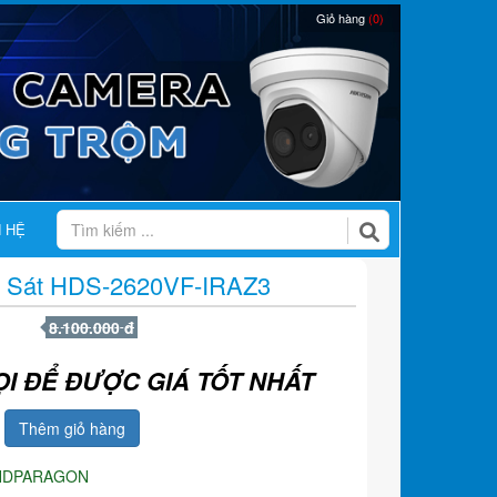
Giỏ hàng
(0)
N HỆ
 Sát HDS-2620VF-IRAZ3
8.100.000 đ
ỌI ĐỂ ĐƯỢC GIÁ TỐT NHẤT
Thêm giỏ hàng
HDPARAGON