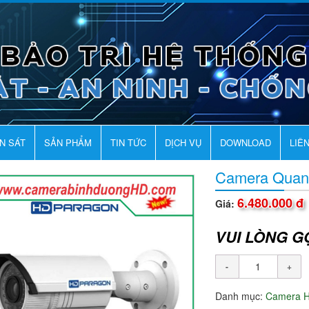
AN SÁT
SẢN PHẨM
TIN TỨC
DỊCH VỤ
DOWNLOAD
LIÊ
Camera Quan
6.480.000 đ
Giá:
VUI LÒNG G
Danh mục:
Camera 