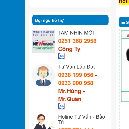
Hotl
Đội ngũ hỗ trợ
S
TẦM NHÌN MỚI
0251 368 2958
Công Ty
Tư Vấn Lắp Đặt
0938 199 056
-
0933 900 958
Mr.Hùng -
Mr.Quân
Holine Tư Vấn - Bảo
Trì