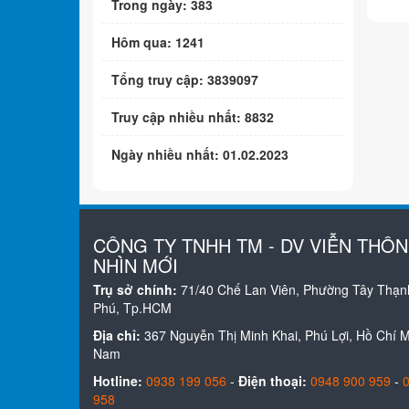
Trong ngày: 383
Hôm qua: 1241
Tổng truy cập: 3839097
Truy cập nhiều nhất: 8832
Ngày nhiều nhất: 01.02.2023
CÔNG TY TNHH TM - DV VIỄN THÔ
NHÌN MỚI
Trụ sở chính:
71/40 Chế Lan Viên, Phường Tây Thạn
Phú, Tp.HCM
Địa chỉ:
367 Nguyễn Thị Minh Khai, Phú Lợi, Hồ Chí Mi
Nam
Hotline:
0938 199 056
-
Điện thoại:
0948 900 959
-
958