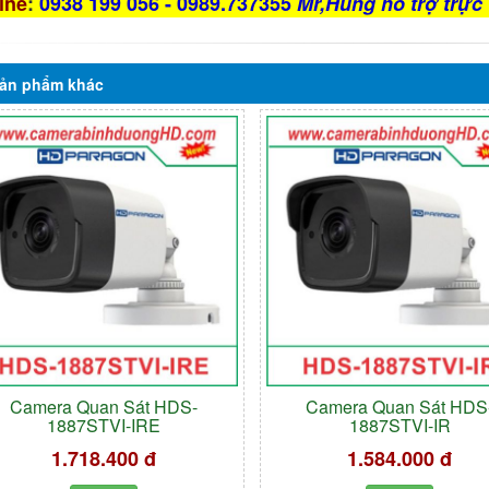
ine
:
0938 199 056 - 0989.737355
Mr,Hùng hỗ trợ trực 
ản phẩm
khác
Camera Quan Sát HDS-
Camera Quan Sát HDS
1887STVI-IRE
1887STVI-IR
1.718.400 đ
1.584.000 đ