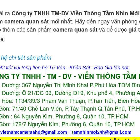
ài ra
Công ty TNHH TM-DV Viễn Thông Tầm Nhìn Mới
ẩm
mới nhất. Hãy đến ngay văn phòng 
camera quan sát
o thêm các sản phẩm
và để được
camera quan sát
giá 
de]
 hệ chi tiết sản phẩm
hi tiết vui lòng liên hệ Tư Vấn - Khảo Sát - Báo Giá tận nơi.
NG TY TNHH - TM - DV - VIỄN THÔNG TẦM
h Dương:
367 Nguyễn Thị Minh Khai P.Phú Hòa TDM Bì
 Dương: Ô 21/DC 03, Đường D19, Khu phố 4, Phường 
 Hòa: 1134/39/3 Phạm Văn Thuận, P.Tân Tiến, Biên Hòa
Gòn: 71/40 Chế Lan Viên, P.Tây Thạnh Q.Tân Phú, TP
Gòn : 64 Nguyễn Kim, Phường 6, Quận 10,
TP.HCM
Gòn: 178/7 Nguyễn Kim, Phường 6, Quận 10,
TP.HCM
:
vietnamcameraahd
@gmail.com
|
t
amnhinmoi24h@gmail.com