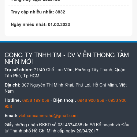
Truy cập nhiều nhất: 8832
Ngày nhiều nhất: 01.02.2023
CÔNG TY TNHH TM - DV VIỄN THÔNG TẦM
NHÌN MỚI
Trụ sở chính:
71/40 Chế Lan Viên, Phường Tây Thạnh, Quận
Tân Phú, Tp.HCM
Địa chỉ:
367 Nguyễn Thị Minh Khai, Phú Lợi, Hồ Chí Minh, Việt
Nam
Hotline:
0938 199 056
-
Điện thoại:
0948 900 959
-
0933 900
958
Email:
vietnamcamerahd@gmail.com
Giấy chứng nhận ĐKKD số 0314374038 do Sở Kế hoạch và Đầu
tư Thành phố Hồ Chí Minh cấp ngày 26/04/2017