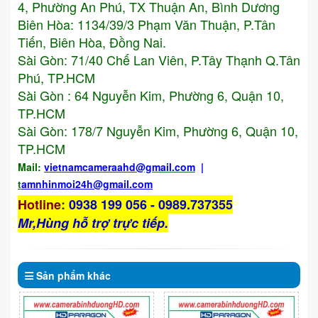
4, Phường An Phú, TX Thuận An, Bình Dương
Biên Hòa: 1134/39/3 Phạm Văn Thuận, P.Tân
Tiến, Biên Hòa, Đồng Nai.
Sài Gòn: 71/40 Chế Lan Viên, P.Tây Thạnh Q.Tân
Phú, TP.HCM
Sài Gòn : 64 Nguyễn Kim, Phường 6, Quận 10,
TP.HCM
Sài Gòn: 178/7 Nguyễn Kim, Phường 6, Quận 10,
TP.HCM
Mail:
vietnamcameraahd
@gmail.com
|
t
amnhinmoi24h@gmail.com
Hotline
:
0938 199 056 - 0989.737355
Mr,Hùng hỗ trợ trực tiếp.
Sản phẩm
khác