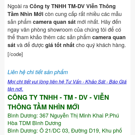
Ngoài ra
Công ty TNHH TM-DV Viễn Thông
còn cung cấp rất nhiều các mẫu
Tầm Nhìn Mới
sản phẩm
mới nhất. Hãy đến
camera quan sát
ngay văn phòng showroom của chúng tôi để có
thể tham khảo thêm các sản phẩm
camera quan
và để được
cho quý khách hàng.
sát
giá tốt nhất
[/code]
Liên hệ chi tiết sản phẩm
Mọi chi tiết vui lòng liên hệ Tư Vấn - Khảo Sát - Báo Giá
tận nơi.
CÔNG TY TNHH - TM - DV - VIỄN
THÔNG TẦM NHÌN MỚI
Bình Dương:
367 Nguyễn Thị Minh Khai P.Phú
Hòa TDM Bình Dương
Bình Dương: Ô 21/DC 03, Đường D19, Khu phố