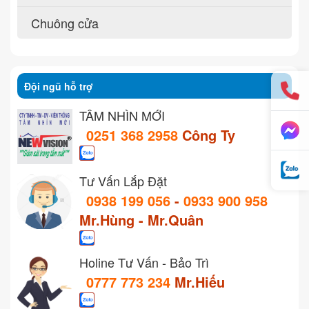
Chuông cửa
Đội ngũ hỗ trợ
TẦM NHÌN MỚI
0251 368 2958
Công Ty
Tư Vấn Lắp Đặt
0938 199 056
-
0933 900 958
Mr.Hùng - Mr.Quân
Holine Tư Vấn - Bảo Trì
0777 773 234
Mr.Hiếu