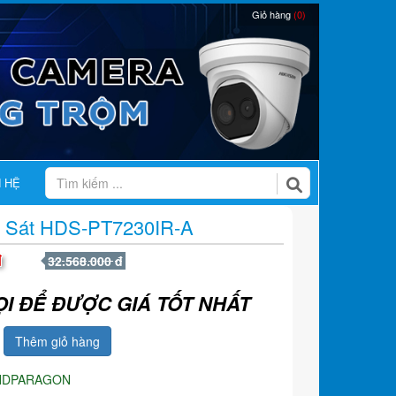
Giỏ hàng
(0)
N HỆ
 Sát HDS-PT7230IR-A
đ
32.568.000 đ
ỌI ĐỂ ĐƯỢC GIÁ TỐT NHẤT
Thêm giỏ hàng
HDPARAGON