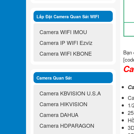
Lắp Đặt Camera Quan Sát WIFI
Không Dây
Camera WIFI IMOU
Camera IP WIFI Ezviz
Bạn 
Camera WIFI KBONE
[cod
Ca
Camera Quan Sát
Ca
Camera KBVISION U.S.A
Ca
Camera HIKVISION
1/
25
Camera DAHUA
Hồ
Camera HDPARAGON
3