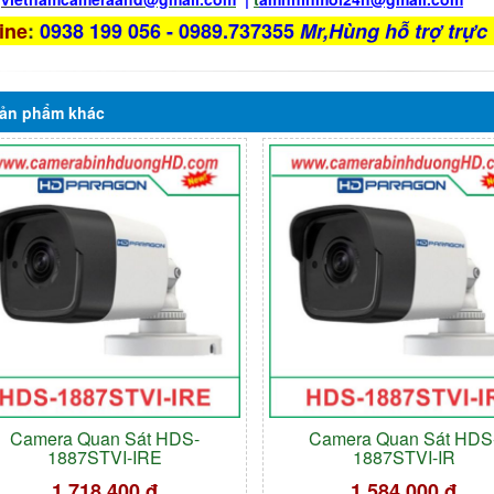
ine
:
0938 199 056 - 0989.737355
Mr,Hùng hỗ trợ trực 
ản phẩm
khác
Camera Quan Sát HDS-
Camera Quan Sát HDS
1887STVI-IRE
1887STVI-IR
1.718.400 đ
1.584.000 đ