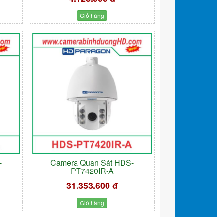
Giỏ hàng
-
Camera Quan Sát HDS-
PT7420IR-A
31.353.600 đ
Giỏ hàng