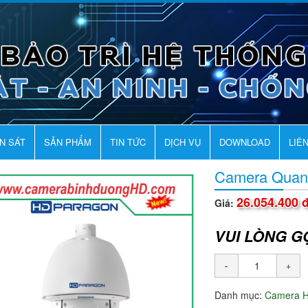
AN SÁT
SẢN PHẨM
TIN TỨC
DỊCH VỤ
DOWNLOAD
LIÊ
Camera Quan
26.054.400 
Giá:
VUI LÒNG G
Danh mục:
Camera 