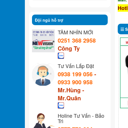
Hotl
Đội ngũ hỗ trợ
S
TẦM NHÌN MỚI
0251 368 2958
Công Ty
Tư Vấn Lắp Đặt
0938 199 056
-
0933 900 958
Mr.Hùng -
Mr.Quân
Holine Tư Vấn - Bảo
Trì