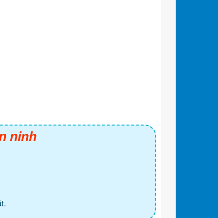
n ninh
t.