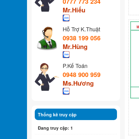
0777 773 234
Mr.Hiếu
Hỗ Trợ K.Thuật
0938 199 056
Mr.Hùng
P.Kế Toán
0948 900 959
Ms.Hương
Thống kê truy cập
Đang truy cập: 1