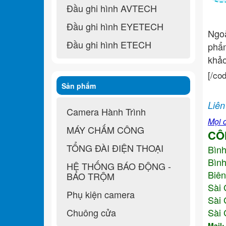
Đầu ghi hình AVTECH
Đầu ghi hình EYETECH
Ngo
Đầu ghi hình ETECH
ph
khả
[/co
Sản phẩm
Liên
Camera Hành Trình
Mọi c
MÁY CHẤM CÔNG
CÔ
TỔNG ĐÀI ĐIỆN THOẠI
Bìn
Bình
HỆ THỐNG BÁO ĐỘNG -
Biên
BÁO TRỘM
Sài 
Phụ kiện camera
Sài 
Chuông cửa
Sài 
Mail