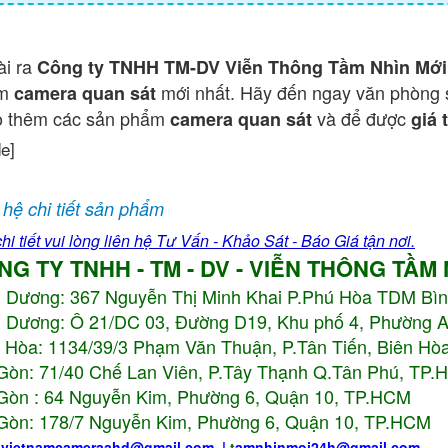
ài ra
Công ty TNHH TM-DV Viễn Thông Tầm Nhìn Mới
ẩm
mới nhất. Hãy đến ngay văn phòng 
camera quan sát
o thêm các sản phẩm
và để được
camera quan sát
giá 
de]
 hệ chi tiết sản phẩm
hi tiết vui lòng liên hệ Tư Vấn - Khảo Sát - Báo Giá tận nơi.
NG TY TNHH - TM - DV - VIỄN THÔNG TẦM
h Dương:
367 Nguyễn Thị Minh Khai P.Phú Hòa TDM Bì
 Dương: Ô 21/DC 03, Đường D19, Khu phố 4, Phường 
 Hòa: 1134/39/3 Phạm Văn Thuận, P.Tân Tiến, Biên Hòa
Gòn: 71/40 Chế Lan Viên, P.Tây Thạnh Q.Tân Phú, TP
Gòn : 64 Nguyễn Kim, Phường 6, Quận 10,
TP.HCM
Gòn: 178/7 Nguyễn Kim, Phường 6, Quận 10,
TP.HCM
:
vietnamcameraahd
@gmail.com
|
t
amnhinmoi24h@gmail.com