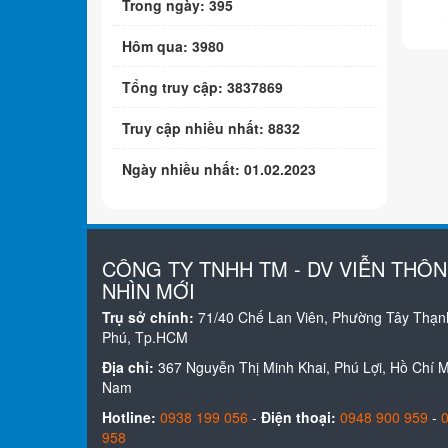
Trong ngày: 395
Hôm qua: 3980
Tổng truy cập: 3837869
Truy cập nhiều nhất: 8832
Ngày nhiều nhất: 01.02.2023
CÔNG TY TNHH TM - DV VIỄN THÔ
NHÌN MỚI
Trụ sở chính:
71/40 Chế Lan Viên, Phường Tây Thạn
Phú, Tp.HCM
Địa chỉ:
367 Nguyễn Thị Minh Khai, Phú Lợi, Hồ Chí Mi
Nam
Hotline:
0938 199 056
-
Điện thoại:
0948 900 959
-
958