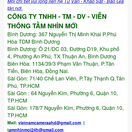
Mọi chi tiết vui lòng liên hệ Tư Vấn - Khảo Sát - Báo Giá
tận nơi.
CÔNG TY TNHH - TM - DV - VIỄN
THÔNG TẦM NHÌN MỚI
Bình Dương:
367 Nguyễn Thị Minh Khai P.Phú
Hòa TDM Bình Dương
Bình Dương: Ô 21/DC 03, Đường D19, Khu phố
4, Phường An Phú, TX Thuận An, Bình Dương
Biên Hòa: 1134/39/3 Phạm Văn Thuận, P.Tân
Tiến, Biên Hòa, Đồng Nai.
Sài Gòn: 71/40 Chế Lan Viên, P.Tây Thạnh Q.Tân
Phú, TP.HCM
Sài Gòn : 64 Nguyễn Kim, Phường 6, Quận 10,
TP.HCM
Sài Gòn: 178/7 Nguyễn Kim, Phường 6, Quận 10,
TP.HCM
Mail:
vietnamcameraahd
@gmail.com
|
t
amnhinmoi24h@gmail.com