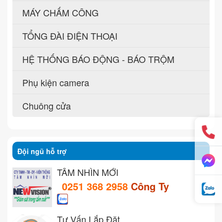
MÁY CHẤM CÔNG
TỔNG ĐÀI ĐIỆN THOẠI
HỆ THỐNG BÁO ĐỘNG - BÁO TRỘM
Phụ kiện camera
Chuông cửa
Đội ngũ hỗ trợ
TẦM NHÌN MỚI
0251 368 2958
Công Ty
Tư Vấn Lắp Đặt