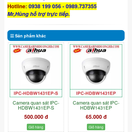
Hotline
:
0938 199 056 - 0989.737355
Mr,Hùng hỗ trợ trực tiếp.
Sản phẩm
khác
Camera quan sát IPC-
Camera quan sát IPC-
HDBW1431EP-S
HDBW1431EP
500.000 đ
65.000 đ
Giỏ hàng
Giỏ hàng