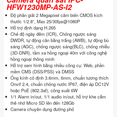
HFW1230MP-AS-I2
Độ phân giải 2 Megapixel cảm biến CMOS kích
thước 1/2.8”, Max 25/30fps@1080P
Hỗ trợ định dạng H.265
Chế độ ngày đêm (ICR), Chống ngược sáng
DWDR, tự động cân bằng trắng (AWB), tự động bù
sáng (AGC), chống ngược sáng(BLC), chống nhiễu
(3D-DNR), tầm xa hồng ngoại 40m với công nghệ
hồng ngoại thông minh
Hỗ trợ xem hình bằng nhiều công cụ: Web, phần
mềm CMS (DSS/PSS) và DMSS
Ống kính cố định 3.6mm, 6mm, chuẩn tương thích
Onvif 2.4, chuẩn chống nước IP67, điện áp DC12V
hoặc PoE (802.3af), công suất 6W
1/1 Alarm in/out, 1/1 audio in/out, hỗ trợ khe cắm
thẻ nhớ Micro SD lên đến 128Gb
Camera chuyên dụng đường phố