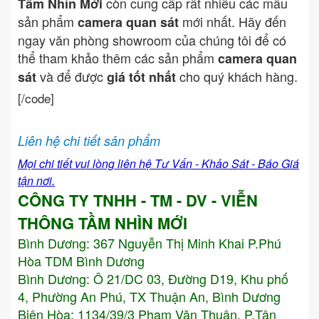
còn cung cấp rất nhiều các mẫu
Tầm Nhìn Mới
sản phẩm
mới nhất. Hãy đến
camera quan sát
ngay văn phòng showroom của chúng tôi để có
thể tham khảo thêm các sản phẩm
camera quan
và để được
cho quý khách hàng.
sát
giá tốt nhất
[/code]
Liên hệ chi tiết sản phẩm
Mọi chi tiết vui lòng liên hệ Tư Vấn - Khảo Sát - Báo Giá
tận nơi.
CÔNG TY TNHH - TM - DV - VIỄN
THÔNG TẦM NHÌN MỚI
Bình Dương:
367 Nguyễn Thị Minh Khai P.Phú
Hòa TDM Bình Dương
Bình Dương: Ô 21/DC 03, Đường D19, Khu phố
4, Phường An Phú, TX Thuận An, Bình Dương
Biên Hòa: 1134/39/3 Phạm Văn Thuận, P.Tân