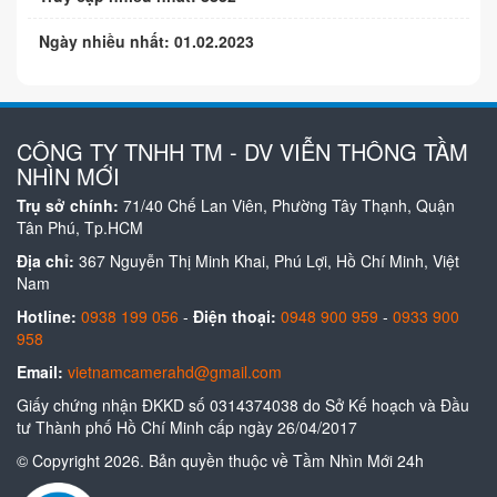
Ngày nhiều nhất: 01.02.2023
CÔNG TY TNHH TM - DV VIỄN THÔNG TẦM
NHÌN MỚI
Trụ sở chính:
71/40 Chế Lan Viên, Phường Tây Thạnh, Quận
Tân Phú, Tp.HCM
Địa chỉ:
367 Nguyễn Thị Minh Khai, Phú Lợi, Hồ Chí Minh, Việt
Nam
Hotline:
0938 199 056
-
Điện thoại:
0948 900 959
-
0933 900
958
Email:
vietnamcamerahd@gmail.com
Giấy chứng nhận ĐKKD số 0314374038 do Sở Kế hoạch và Đầu
tư Thành phố Hồ Chí Minh cấp ngày 26/04/2017
© Copyright 2026. Bản quyền thuộc về Tầm Nhìn Mới 24h