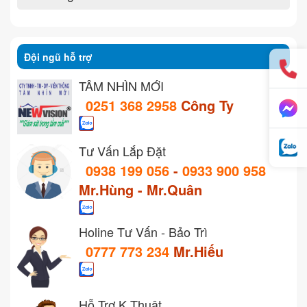
Đội ngũ hỗ trợ
TẦM NHÌN MỚI
0251 368 2958
Công Ty
Tư Vấn Lắp Đặt
0938 199 056
-
0933 900 958
Mr.Hùng - Mr.Quân
Holine Tư Vấn - Bảo Trì
0777 773 234
Mr.Hiếu
Hỗ Trợ K.Thuật