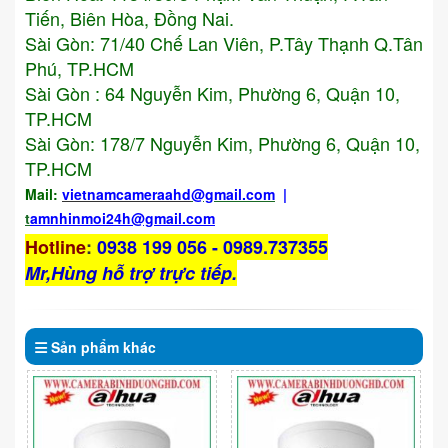
Tiến, Biên Hòa, Đồng Nai.
Sài Gòn: 71/40 Chế Lan Viên, P.Tây Thạnh Q.Tân
Phú, TP.HCM
Sài Gòn : 64 Nguyễn Kim, Phường 6, Quận 10,
TP.HCM
Sài Gòn: 178/7 Nguyễn Kim, Phường 6, Quận 10,
TP.HCM
Mail:
vietnamcameraahd
@gmail.com
|
t
amnhinmoi24h@gmail.com
Hotline
:
0938 199 056 - 0989.737355
Mr,Hùng hỗ trợ trực tiếp.
Sản phẩm
khác