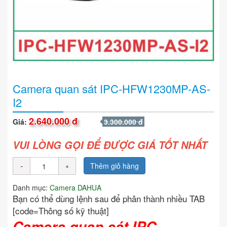
Camera quan sát IPC-HFW1230MP-AS-
I2
2.640.000 đ
Giá:
3.300.000 đ
VUI LÒNG GỌI ĐỂ ĐƯỢC GIÁ TỐT NHẤT
Thêm giỏ hàng
Danh mục:
Camera DAHUA
Bạn có thể dùng lệnh sau để phân thành nhiều TAB
[code=Thông số kỹ thuật]
Camera quan sát IPC-