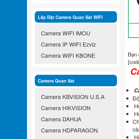
Lắp Đặt Camera Quan Sát WIFI
Không Dây
Camera WIFI IMOU
Camera IP WIFI Ezviz
Bạn 
Camera WIFI KBONE
[cod
Ca
Camera Quan Sát
C
Camera KBVISION U.S.A
Độ
Hỗ
Camera HIKVISION
Hỗ
Camera DAHUA
Ch
câ
Camera HDPARAGON
Hỗ