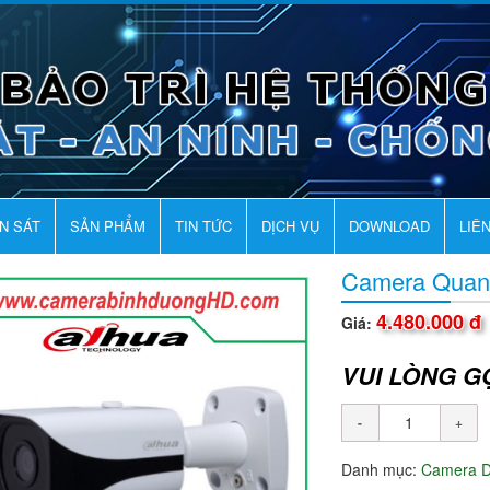
AN SÁT
SẢN PHẨM
TIN TỨC
DỊCH VỤ
DOWNLOAD
LIÊ
Camera Quan
4.480.000 đ
Giá:
VUI LÒNG G
Danh mục:
Camera 