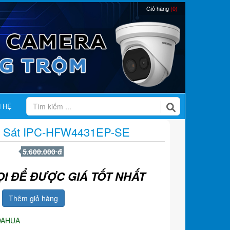
Giỏ hàng
(0)
N HỆ
 Sát IPC-HFW4431EP-SE
5.600.000 đ
ỌI ĐỂ ĐƯỢC GIÁ TỐT NHẤT
Thêm giỏ hàng
DAHUA