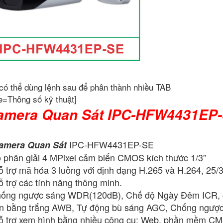
có thể dùng lệnh sau để phân thành nhiều TAB
e=Thông số kỹ thuật]
mera Quan Sát IPC-HFW4431EP
IPC-HFW4431EP-SE
amera Quan Sát
 phân giải 4 MPixel cảm biến CMOS kích thước 1/3”
 trợ mã hóa 3 luồng với định dạng H.265 và H.264, 2
 trợ các tính năng thông minh.
ống ngược sáng WDR(120dB), Chế độ Ngày Đêm ICR, c
n bằng trắng AWB, Tự động bù sáng AGC, Chống ngượ
 trợ xem hình bằng nhiều công cụ: Web, phần mềm 