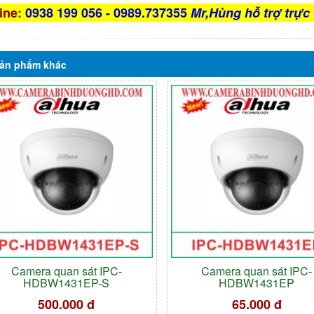
ine
:
0938 199 056 - 0989.737355
Mr,Hùng hỗ trợ trực 
ản phẩm
khác
Camera quan sát IPC-
Camera quan sát IPC-
HDBW1431EP-S
HDBW1431EP
500.000 đ
65.000 đ