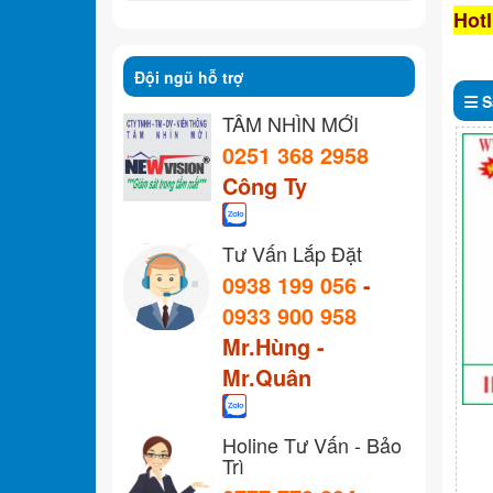
Hotl
Đội ngũ hỗ trợ
S
TẦM NHÌN MỚI
0251 368 2958
Công Ty
Tư Vấn Lắp Đặt
0938 199 056
-
0933 900 958
Mr.Hùng -
Mr.Quân
Holine Tư Vấn - Bảo
Trì