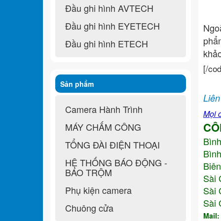
Đầu ghi hình AVTECH
Đầu ghi hình EYETECH
Ngo
ph
Đầu ghi hình ETECH
khả
[/co
Sản phẩm
Liên
Camera Hành Trình
Mọi c
CÔ
MÁY CHẤM CÔNG
Bìn
TỔNG ĐÀI ĐIỆN THOẠI
Bình
HỆ THỐNG BÁO ĐỘNG -
Biên
BÁO TRỘM
Sài 
Phụ kiện camera
Sài 
Sài 
Chuông cửa
Mail