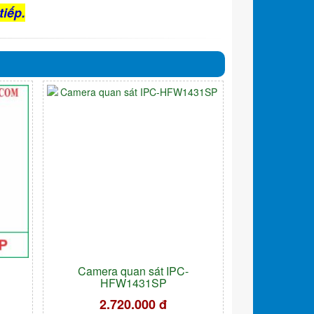
tiếp.
Camera quan sát IPC-
HFW1431SP
2.720.000 đ