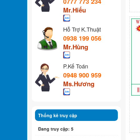
0777 773 234
Mr.Hiếu
Hỗ Trợ K.Thuật
0938 199 056
Mr.Hùng
P.Kế Toán
0948 900 959
Ms.Hương
Thống kê truy cập
Đang truy cập: 5