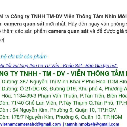
ài ra
Công ty TNHH TM-DV Viễn Thông Tầm Nhìn Mới
ẩm
mới nhất. Hãy đến ngay văn phòng 
camera quan sát
o thêm các sản phẩm
và để được
camera quan sát
giá 
de]
 hệ chi tiết sản phẩm
hi tiết vui lòng liên hệ Tư Vấn - Khảo Sát - Báo Giá tận nơi.
NG TY TNHH - TM - DV - VIỄN THÔNG TẦM
h Dương:
367 Nguyễn Thị Minh Khai P.Phú Hòa TDM Bì
 Dương: Ô 21/DC 03, Đường D19, Khu phố 4, Phường 
 Hòa: 1134/39/3 Phạm Văn Thuận, P.Tân Tiến, Biên Hòa
Gòn: 71/40 Chế Lan Viên, P.Tây Thạnh Q.Tân Phú, TP
Gòn : 64 Nguyễn Kim, Phường 6, Quận 10,
TP.HCM
Gòn: 178/7 Nguyễn Kim, Phường 6, Quận 10,
TP.HCM
:
vietnamcameraahd
@gmail.com
|
t
amnhinmoi24h@gmail.com