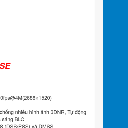
-SE
5/30fps@4M(2688×1520)
hống nhiễu hình ảnh 3DNR, Tự động
c sáng BLC
CMS (DSS/PSS) và DMSS