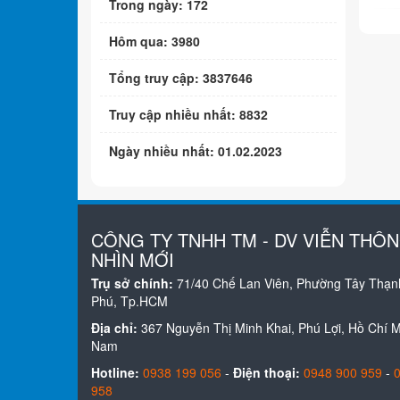
Trong ngày: 172
Hôm qua: 3980
Tổng truy cập: 3837646
Truy cập nhiều nhất: 8832
Ngày nhiều nhất: 01.02.2023
CÔNG TY TNHH TM - DV VIỄN THÔ
NHÌN MỚI
Trụ sở chính:
71/40 Chế Lan Viên, Phường Tây Thạn
Phú, Tp.HCM
Địa chỉ:
367 Nguyễn Thị Minh Khai, Phú Lợi, Hồ Chí Mi
Nam
Hotline:
0938 199 056
-
Điện thoại:
0948 900 959
-
958