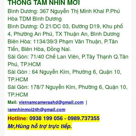
THÔNG TẦM NHÌN MỚI
Bình Dương:
367 Nguyễn Thị Minh Khai P.Phú
Hòa TDM Bình Dương
Bình Dương: Ô 21/DC 03, Đường D19, Khu phố
4, Phường An Phú, TX Thuận An, Bình Dương
Biên Hòa: 1134/39/3 Phạm Văn Thuận, P.Tân
Tiến, Biên Hòa, Đồng Nai.
Sài Gòn: 71/40 Chế Lan Viên, P.Tây Thạnh Q.Tân
Phú, TP.HCM
Sài Gòn : 64 Nguyễn Kim, Phường 6, Quận 10,
TP.HCM
Sài Gòn: 178/7 Nguyễn Kim, Phường 6, Quận 10,
TP.HCM
Mail:
vietnamcameraahd
@gmail.com
|
t
amnhinmoi24h@gmail.com
Hotline
:
0938 199 056 - 0989.737355
Mr,Hùng hỗ trợ trực tiếp.