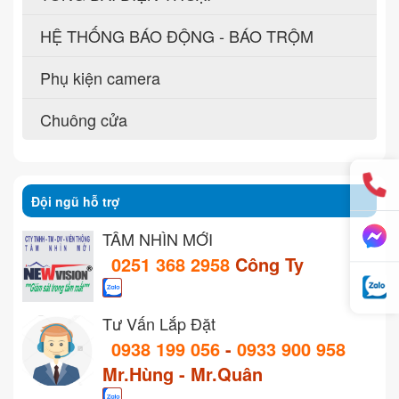
HỆ THỐNG BÁO ĐỘNG - BÁO TRỘM
Phụ kiện camera
Chuông cửa
Đội ngũ hỗ trợ
TẦM NHÌN MỚI
0251 368 2958
Công Ty
Tư Vấn Lắp Đặt
0938 199 056
-
0933 900 958
Mr.Hùng - Mr.Quân