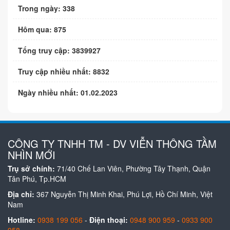
Trong ngày: 338
Hôm qua: 875
Tổng truy cập: 3839927
Truy cập nhiều nhất: 8832
Ngày nhiều nhất: 01.02.2023
CÔNG TY TNHH TM - DV VIỄN THÔNG TẦM
NHÌN MỚI
Trụ sở chính:
71/40 Chế Lan Viên, Phường Tây Thạnh, Quận
Tân Phú, Tp.HCM
Địa chỉ:
367 Nguyễn Thị Minh Khai, Phú Lợi, Hồ Chí Minh, Việt
Nam
Hotline:
0938 199 056
-
Điện thoại:
0948 900 959
-
0933 900