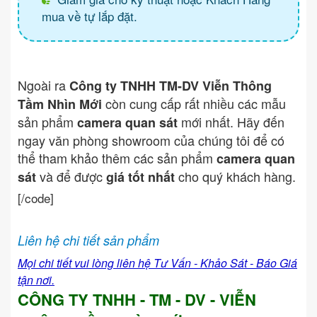
mua về tự lắp đặt.
Ngoài ra
Công ty TNHH TM-DV Viễn Thông
còn cung cấp rất nhiều các mẫu
Tầm Nhìn Mới
sản phẩm
mới nhất. Hãy đến
camera quan sát
ngay văn phòng showroom của chúng tôi để có
thể tham khảo thêm các sản phẩm
camera quan
và để được
cho quý khách hàng.
sát
giá tốt nhất
[/code]
Liên hệ chi tiết sản phẩm
Mọi chi tiết vui lòng liên hệ Tư Vấn - Khảo Sát - Báo Giá
tận nơi.
CÔNG TY TNHH - TM - DV - VIỄN