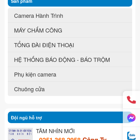
Sản phẩm
Camera Hành Trình
MÁY CHẤM CÔNG
TỔNG ĐÀI ĐIỆN THOẠI
HỆ THỐNG BÁO ĐỘNG - BÁO TRỘM
Phụ kiện camera
Chuông cửa
Đội ngũ hỗ trợ
TẦM NHÌN MỚI
0251 368 2958
Công Ty