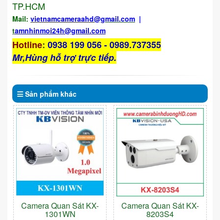
TP.HCM
Mail:
vietnamcameraahd
@gmail.com
|
t
amnhinmoi24h@gmail.com
Hotline
:
0938 199 056 - 0989.737355
Mr,Hùng hỗ trợ trực tiếp.
Sản phẩm
khác
Camera Quan Sát KX-
Camera Quan Sát KX-
1301WN
8203S4