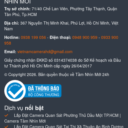
NHÌN MỚI
Trụ sở chính:
71/40 Chế Lan Viên, Phường Tây Thạnh, Quận
Tân Phú, Tp.HCM
Địa chỉ:
367 Nguyễn Thị Minh Khai, Phú Lợi, Hồ Chí Minh, Việt
Nam
Hotline:
0938 199 056
-
Điện thoại:
0948 900 959
-
0933 900
958
Email:
vietnamcamerahd@gmail.com
Giấy chứng nhận ĐKKD số 0314374038 do Sở Kế hoạch và Đầu
tư Thành phố Hồ Chí Minh cấp ngày 26/04/2017
© Copyright 2026. Bản quyền thuộc về Tầm Nhìn Mới 24h
Dịch vụ
nổi bật
Lắp Đặt Camera Quan Sát Phường Thủ Dầu Một TP.HCM |
Camera Tầm Nhìn Mới
Lắp Đặt Camera Quan Sát Tại Thị Xã Thuận An Bình Dương