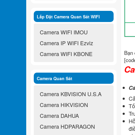
Lắp Đặt Camera Quan Sát WIFI
Không Dây
Camera WIFI IMOU
Camera IP WIFI Ezviz
Bạn 
Camera WIFI KBONE
[cod
Ca
Camera Quan Sát
Ca
Camera KBVISION U.S.A
Cả
Camera HIKVISION
Tố
Tr
Camera DAHUA
Hỗ
Camera HDPARAGON
đi