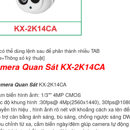
có thể dùng lệnh sau để phân thành nhiều TAB
e=Thông số kỹ thuật]
mera Quan Sát KX-2K14CA
KX-2K14CA
mera Quan Sát
m biến hình ảnh: 1/3"" 4MP CMOS
c độ khung hình :30fps@ 4Mp(2560x1440), 30fps@108
uyền tín hiệu , hình ảnh rõ nét với khoảng cách xa lên 
 trợ cân bằng ánh sáng, bù sáng, chống ngược sáng
ều chỉnh từ xa, cảm biến ngày/đêm giúp camera tự động