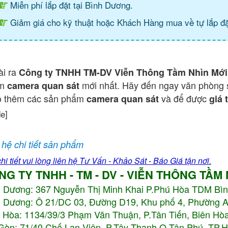
Miễn phí lắp đặt tại Bình Dương.
Giảm giá cho kỹ thuật hoặc Khách Hàng mua về tự lắp đặ
ài ra
Công ty TNHH TM-DV Viễn Thông Tầm Nhìn Mới
ẩm
mới nhất. Hãy đến ngay văn phòng 
camera quan sát
o thêm các sản phẩm
và để được
camera quan sát
giá 
de]
 hệ chi tiết sản phẩm
hi tiết vui lòng liên hệ Tư Vấn - Khảo Sát - Báo Giá tận nơi.
NG TY TNHH - TM - DV - VIỄN THÔNG TẦM
h Dương:
367 Nguyễn Thị Minh Khai P.Phú Hòa TDM Bì
 Dương: Ô 21/DC 03, Đường D19, Khu phố 4, Phường 
 Hòa: 1134/39/3 Phạm Văn Thuận, P.Tân Tiến, Biên Hòa
Gòn: 71/40 Chế Lan Viên, P.Tây Thạnh Q.Tân Phú, TP