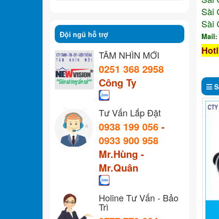
Sài 
Sài 
Đội ngũ hỗ trợ
Mail
Hotl
TẦM NHÌN MỚI
0251 368 2958
Công Ty
S
Tư Vấn Lắp Đặt
0938 199 056
-
0933 900 958
Mr.Hùng -
Mr.Quân
Holine Tư Vấn - Bảo
Trì