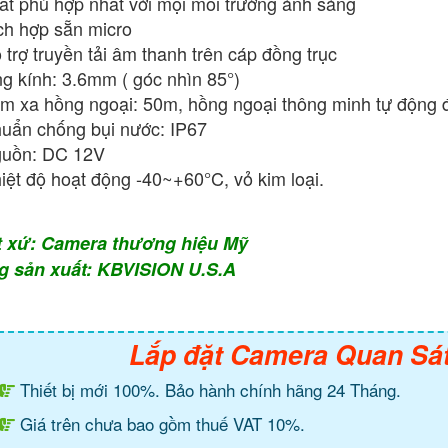
ất phù hợp nhất với mọi môi trường ánh sáng
ch hợp sẵn micro
 trợ truyền tải âm thanh trên cáp đồng trục
g kính: 3.6mm ( góc nhìn 85°)
m xa hồng ngoại: 50m, hồng ngoại thông minh tự động đ
uẩn chống bụi nước: IP67
uồn: DC 12V
iệt độ hoạt động -40~+60°C, vỏ kim loại.
t xứ: Camera thương hiệu Mỹ
g sản xuất: KBVISION U.S.A
Lắp đặt Camera Quan Sá
Thiết bị mới 100%. Bảo hành chính hãng 24 Tháng.
Giá trên chưa bao gồm thuế VAT 10%.