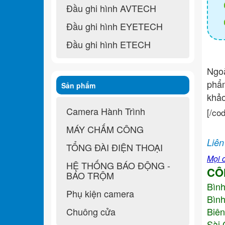
Đầu ghi hình AVTECH
Đầu ghi hình EYETECH
Đầu ghi hình ETECH
Ngo
ph
Sản phẩm
khả
Camera Hành Trình
[/co
MÁY CHẤM CÔNG
Liên
TỔNG ĐÀI ĐIỆN THOẠI
Mọi c
HỆ THỐNG BÁO ĐỘNG -
CÔ
BÁO TRỘM
Bìn
Phụ kiện camera
Bình
Chuông cửa
Biên
Sài 