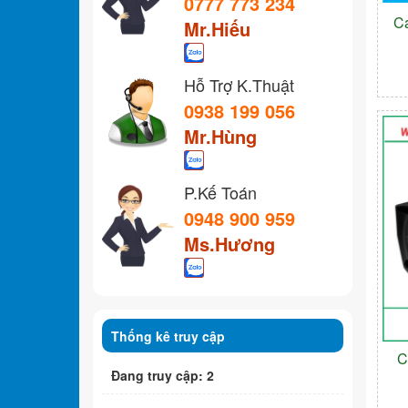
0777 773 234
C
Mr.Hiếu
Hỗ Trợ K.Thuật
0938 199 056
Mr.Hùng
P.Kế Toán
0948 900 959
Ms.Hương
Thống kê truy cập
C
Đang truy cập: 2