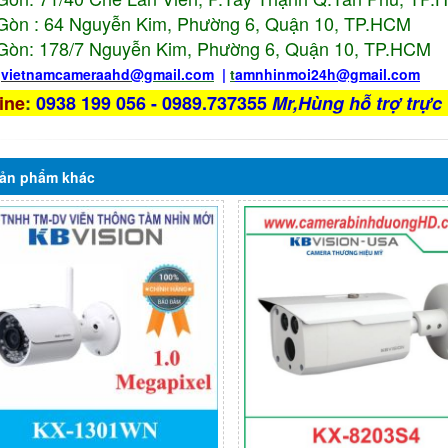
Gòn : 64 Nguyễn Kim, Phường 6, Quận 10,
TP.HCM
Gòn: 178/7 Nguyễn Kim, Phường 6, Quận 10,
TP.HCM
:
vietnamcameraahd
@gmail.com
|
t
amnhinmoi24h@gmail.com
ine
:
0938 199 056 - 0989.737355
Mr,Hùng hỗ trợ trực 
ản phẩm
khác