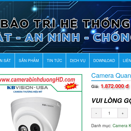
AN SÁT
SẢN PHẨM
TIN TỨC
DỊCH VỤ
DOWNLOAD
LIÊ
Camera Quan
1.872.000 đ
Giá:
VUI LÒNG G
Danh mục:
Camera K