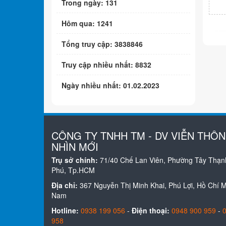
Trong ngày: 131
Hôm qua: 1241
Tổng truy cập: 3838846
Truy cập nhiều nhất: 8832
Ngày nhiều nhất: 01.02.2023
CÔNG TY TNHH TM - DV VIỄN THÔ
NHÌN MỚI
Trụ sở chính:
71/40 Chế Lan Viên, Phường Tây Thạn
Phú, Tp.HCM
Địa chỉ:
367 Nguyễn Thị Minh Khai, Phú Lợi, Hồ Chí Mi
Nam
Hotline:
0938 199 056
-
Điện thoại:
0948 900 959
-
958