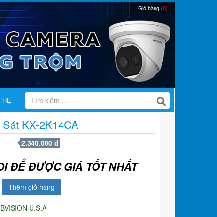
Giỏ hàng
(0)
N HỆ
 Sát KX-2K14CA
2.340.000 đ
ỌI ĐỂ ĐƯỢC GIÁ TỐT NHẤT
Thêm giỏ hàng
BVISION U.S.A