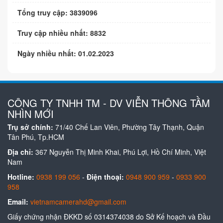
Tổng truy cập: 3839096
Truy cập nhiều nhất: 8832
Ngày nhiều nhất: 01.02.2023
CÔNG TY TNHH TM - DV VIỄN THÔNG TẦM
NHÌN MỚI
Trụ sở chính:
71/40 Chế Lan Viên, Phường Tây Thạnh, Quận
Tân Phú, Tp.HCM
Địa chỉ:
367 Nguyễn Thị Minh Khai, Phú Lợi, Hồ Chí Minh, Việt
Nam
Hotline:
0938 199 056
-
Điện thoại:
0948 900 959
-
0933 900
958
Email:
vietnamcamerahd@gmail.com
Giấy chứng nhận ĐKKD số 0314374038 do Sở Kế hoạch và Đầu