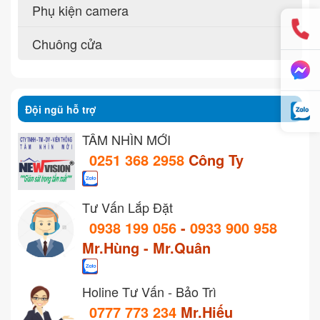
Phụ kiện camera
Chuông cửa
Đội ngũ hỗ trợ
TẦM NHÌN MỚI
0251 368 2958
Công Ty
Tư Vấn Lắp Đặt
0938 199 056
-
0933 900 958
Mr.Hùng - Mr.Quân
Holine Tư Vấn - Bảo Trì
0777 773 234
Mr.Hiếu