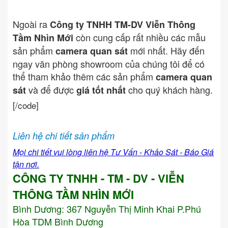
Ngoài ra
Công ty TNHH TM-DV Viễn Thông
còn cung cấp rất nhiều các mẫu
Tầm Nhìn Mới
sản phẩm
mới nhất. Hãy đến
camera quan sát
ngay văn phòng showroom của chúng tôi để có
thể tham khảo thêm các sản phẩm
camera quan
và để được
cho quý khách hàng.
sát
giá tốt nhất
[/code]
Liên hệ chi tiết sản phẩm
Mọi chi tiết vui lòng liên hệ Tư Vấn - Khảo Sát - Báo Giá
tận nơi.
CÔNG TY TNHH - TM - DV - VIỄN
THÔNG TẦM NHÌN MỚI
Bình Dương:
367 Nguyễn Thị Minh Khai P.Phú
Hòa TDM Bình Dương