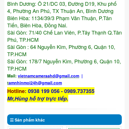
Bình Dương: Ô 21/DC 03, Đường D19, Khu phố
4, Phường An Phú, TX Thuận An, Bình Dương
Biên Hòa: 1134/39/3 Phạm Văn Thuận, P.Tân
Tiến, Biên Hòa, Đồng Nai.
Sài Gòn: 71/40 Chế Lan Viên, P.Tây Thạnh Q.Tân
Phú, TP.HCM
Sài Gòn : 64 Nguyễn Kim, Phường 6, Quận 10,
TP.HCM
Sài Gòn: 178/7 Nguyễn Kim, Phường 6, Quận 10,
TP.HCM
Mail:
vietnamcameraahd
@gmail.com
|
t
amnhinmoi24h@gmail.com
Hotline
:
0938 199 056 - 0989.737355
Mr,Hùng hỗ trợ trực tiếp.
Sản phẩm
khác