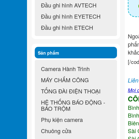
Đầu ghi hình AVTECH
Đầu ghi hình EYETECH
Đầu ghi hình ETECH
Ngo
ph
khả
Sản phẩm
[/co
Camera Hành Trình
MÁY CHẤM CÔNG
Liên
Mọi c
TỔNG ĐÀI ĐIỆN THOẠI
CÔ
HỆ THỐNG BÁO ĐỘNG -
Bìn
BÁO TRỘM
Bình
Phụ kiện camera
Biên
Chuông cửa
Sài 
Sài 