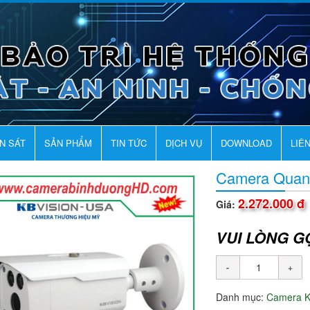
AN SÁT
SẢN PHẨM
TIN TỨC
DỊCH VỤ
DOWNLOAD
LIÊ
Camera Quan
2.272.000 đ
Giá:
VUI LÒNG G
Danh mục:
Camera K