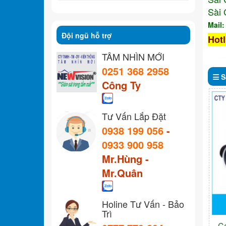
Sài 
Mail
Đội ngũ hỗ trợ
Hotl
TẦM NHÌN MỚI
0251 368 2958
S
Công Ty
Tư Vấn Lắp Đặt
0938 199 056
-
0933 900 958
Mr.Hùng -
Mr.Quân
Holine Tư Vấn - Bảo
Trì
C