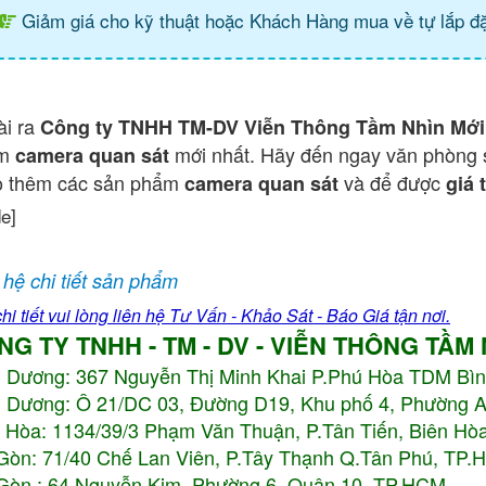
Giảm giá cho kỹ thuật hoặc Khách Hàng mua về tự lắp đặ
ài ra
Công ty TNHH TM-DV Viễn Thông Tầm Nhìn Mới
ẩm
mới nhất. Hãy đến ngay văn phòng 
camera quan sát
o thêm các sản phẩm
và để được
camera quan sát
giá 
de]
 hệ chi tiết sản phẩm
hi tiết vui lòng liên hệ Tư Vấn - Khảo Sát - Báo Giá tận nơi.
NG TY TNHH - TM - DV - VIỄN THÔNG TẦM
h Dương:
367 Nguyễn Thị Minh Khai P.Phú Hòa TDM Bì
 Dương: Ô 21/DC 03, Đường D19, Khu phố 4, Phường 
 Hòa: 1134/39/3 Phạm Văn Thuận, P.Tân Tiến, Biên Hòa
Gòn: 71/40 Chế Lan Viên, P.Tây Thạnh Q.Tân Phú, TP
Gòn : 64 Nguyễn Kim, Phường 6, Quận 10,
TP.HCM