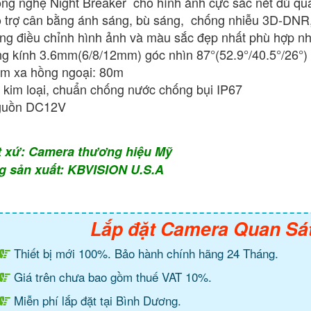
ng nghệ Night Breaker cho hình ảnh cực sắc nét dù qua
 trợ cân bằng ánh sáng, bù sáng, chống nhiễu 3D-DNR
ng điều chỉnh hình ảnh và màu sắc đẹp nhất phù hợp nh
g kính 3.6mm(6/8/12mm) góc nhìn 87°(52.9°/40.5°/26°)
m xa hồng ngoại: 80m
 kim loại, chuẩn chống nước chống bụi IP67
guồn DC12V
t xứ: Camera thương hiệu Mỹ
g sản xuất: KBVISION U.S.A
Lắp đặt Camera Quan Sá
Thiết bị mới 100%. Bảo hành chính hãng 24 Tháng.
Giá trên chưa bao gồm thuế VAT 10%.
Miễn phí lắp đặt tại Bình Dương.