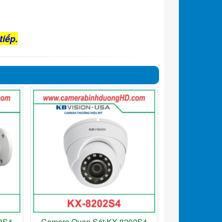
tiếp.
3S4
Camera Quan Sát KX-8202S4