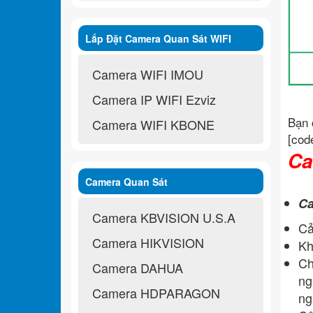
Lắp Đặt Camera Quan Sát WIFI
Không Dây
Camera WIFI IMOU
Camera IP WIFI Ezviz
Bạn 
Camera WIFI KBONE
[cod
Ca
Camera Quan Sát
Ca
Camera KBVISION U.S.A
Cả
Camera HIKVISION
Kh
Ch
Camera DAHUA
ng
Camera HDPARAGON
ng