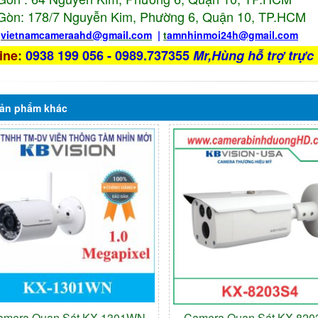
Gòn: 178/7 Nguyễn Kim, Phường 6, Quận 10,
TP.HCM
:
vietnamcameraahd
@gmail.com
|
t
amnhinmoi24h@gmail.com
ine
:
0938 199 056 - 0989.737355
Mr,Hùng hỗ trợ trực 
ản phẩm
khác
amera Quan Sát KX-1301WN
Camera Quan Sát KX-820