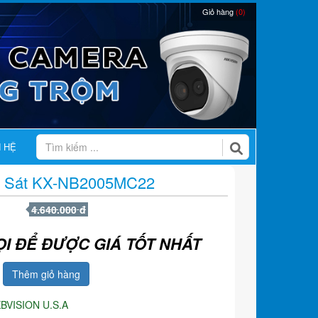
Giỏ hàng
(0)
N HỆ
 Sát KX-NB2005MC22
4.640.000 đ
ỌI ĐỂ ĐƯỢC GIÁ TỐT NHẤT
Thêm giỏ hàng
BVISION U.S.A