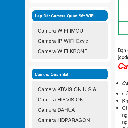
Lắp Đặt Camera Quan Sát WIFI
Không Dây
Camera WIFI IMOU
Camera IP WIFI Ezviz
Bạn 
Camera WIFI KBONE
[cod
Ca
Camera Quan Sát
Ca
Camera KBVISION U.S.A
Cả
Camera HIKVISION
Kh
Ch
Camera DAHUA
ng
Camera HDPARAGON
ng