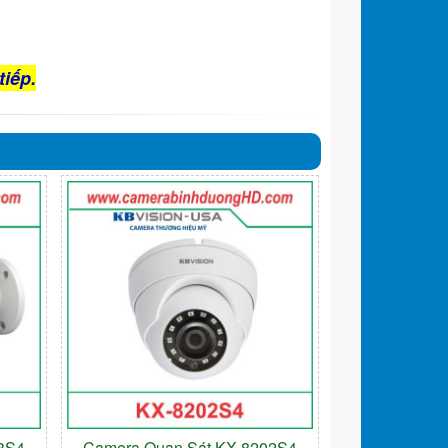
tiếp.
3S4
Camera Quan Sát KX-8202S4