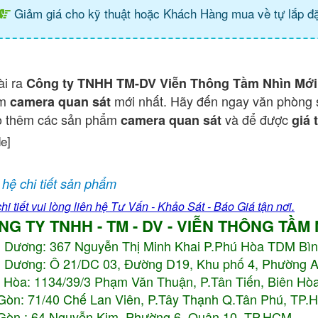
Giảm giá cho kỹ thuật hoặc Khách Hàng mua về tự lắp đặ
ài ra
Công ty TNHH TM-DV Viễn Thông Tầm Nhìn Mới
ẩm
mới nhất. Hãy đến ngay văn phòng 
camera quan sát
o thêm các sản phẩm
và để được
camera quan sát
giá 
de]
 hệ chi tiết sản phẩm
hi tiết vui lòng liên hệ Tư Vấn - Khảo Sát - Báo Giá tận nơi.
NG TY TNHH - TM - DV - VIỄN THÔNG TẦM
h Dương:
367 Nguyễn Thị Minh Khai P.Phú Hòa TDM Bì
 Dương: Ô 21/DC 03, Đường D19, Khu phố 4, Phường 
 Hòa: 1134/39/3 Phạm Văn Thuận, P.Tân Tiến, Biên Hòa
Gòn: 71/40 Chế Lan Viên, P.Tây Thạnh Q.Tân Phú, TP
Gòn : 64 Nguyễn Kim, Phường 6, Quận 10,
TP.HCM