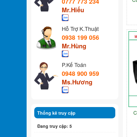
0777 773 234
Mr.Hiếu
Hỗ Trợ K.Thuật
0938 199 056
Mr.Hùng
P.Kế Toán
0948 900 959
Ms.Hương
C
Thống kê truy cập
Đang truy cập: 5