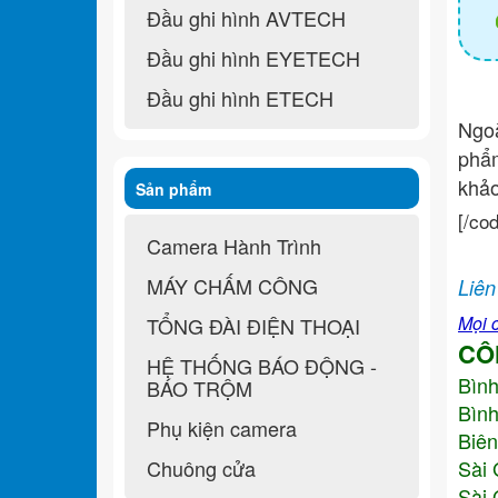
Đầu ghi hình AVTECH
Đầu ghi hình EYETECH
Đầu ghi hình ETECH
Ngo
ph
khả
Sản phẩm
[/co
Camera Hành Trình
MÁY CHẤM CÔNG
Liên
Mọi c
TỔNG ĐÀI ĐIỆN THOẠI
CÔ
HỆ THỐNG BÁO ĐỘNG -
Bìn
BÁO TRỘM
Bình
Phụ kiện camera
Biên
Chuông cửa
Sài 
Sài 