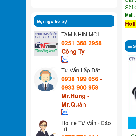
Sài 
Mail
Đội ngũ hỗ trợ
Hotl
TẦM NHÌN MỚI
0251 368 2958
S
Công Ty
Tư Vấn Lắp Đặt
0938 199 056
-
0933 900 958
Mr.Hùng -
Mr.Quân
Holine Tư Vấn - Bảo
Trì
C