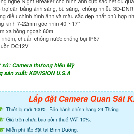
ng nghệ Night Breaker cho hình ảnh cực sắc nét dù quan
 trợ cân bằng ánh sáng, bù sáng, chống nhiễu 3D-DNR
ng điều chỉnh hình ảnh và màu sắc đẹp nhất phù hợp nh
g kính 7-22mm góc nhìn 40°~17°
m xa hồng ngoại: 60m
 nhôm, chuẩn chống nước chống bụi IP67
guồn DC12V
t xứ: Camera thương hiệu Mỹ
g sản xuất: KBVISION U.S.A
Lắp đặt Camera Quan Sát 
Thiết bị mới 100%. Bảo hành chính hãng 24 Tháng.
Giá trên chưa bao gồm thuế VAT 10%.
Miễn phí lắp đặt tại Bình Dương.