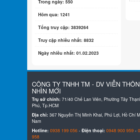
Trong ngày: 550
Hôm qua: 1241
Tổng truy cập: 3839264
Truy cập nhiều nhất: 8832
Ngày nhiều nhất: 01.02.2023
CÔNG TY TNHH TM - DV VIỄN THÔ
NHÌN MỚI
Trụ sở chính:
71/40 Chế Lan Viên, Phường Tây Thạn
Phú, Tp.HCM
Địa chỉ:
367 Nguyễn Thị Minh Khai, Phú Lợi, Hồ Chí Mi
Nam
Hotline:
0938 199 056
-
Điện thoại:
0948 900 959
-
958