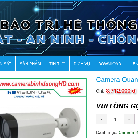
AN SÁT
SẢN PHẨM
TIN TỨC
DỊCH VỤ
DOWNLOAD
LIÊ
Camera Quan
3.712.000 đ
Giá:
VUI LÒNG G
Danh mục:
Camera K