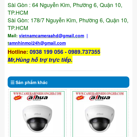
Sài Gòn : 64 Nguyễn Kim, Phường 6, Quận 10,
TP.HCM
Sài Gòn: 178/7 Nguyễn Kim, Phường 6, Quận 10,
TP.HCM
Mail:
vietnamcameraahd
@gmail.com
|
t
amnhinmoi24h@gmail.com
Hotline
:
0938 199 056 - 0989.737355
Mr,Hùng hỗ trợ trực tiếp.
Sản phẩm
khác