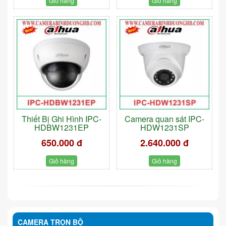
Giỏ hàng
Giỏ hàng
Thiết Bị Ghi Hình IPC-
Camera quan sát IPC-
HDBW1231EP
HDW1231SP
650.000 đ
2.640.000 đ
Giỏ hàng
Giỏ hàng
CAMERA TRỌN BỘ