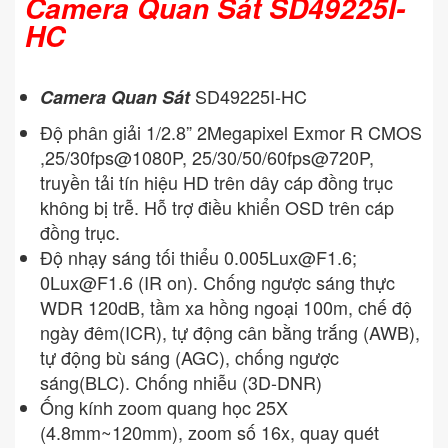
Camera Quan Sát SD49225I-
HC
SD49225I-HC
Camera Quan Sát
Độ phân giải 1/2.8” 2Megapixel Exmor R CMOS
,25/30fps@1080P, 25/30/50/60fps@720P,
truyền tải tín hiệu HD trên dây cáp đồng trục
không bị trễ. Hỗ trợ điều khiển OSD trên cáp
đồng trục.
Độ nhạy sáng tối thiểu
0.005Lux@F1.6
;
0Lux@F1.6
(IR on). Chống ngược sáng thực
WDR 120dB, tầm xa hồng ngoại 100m, chế độ
ngày đêm(ICR), tự động cân bằng trắng (AWB),
tự động bù sáng (AGC), chống ngược
sáng(BLC). Chống nhiễu (3D-DNR)
Ống kính zoom quang học 25X
(4.8mm~120mm), zoom số 16x, quay quét