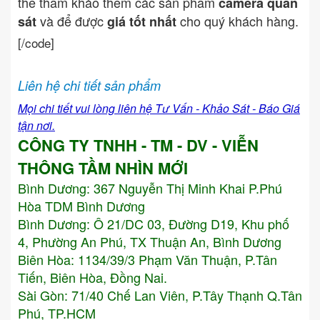
thể tham khảo thêm các sản phẩm
camera quan
và để được
cho quý khách hàng.
sát
giá tốt nhất
[/code]
Liên hệ chi tiết sản phẩm
Mọi chi tiết vui lòng liên hệ Tư Vấn - Khảo Sát - Báo Giá
tận nơi.
CÔNG TY TNHH - TM - DV - VIỄN
THÔNG TẦM NHÌN MỚI
Bình Dương:
367 Nguyễn Thị Minh Khai P.Phú
Hòa TDM Bình Dương
Bình Dương: Ô 21/DC 03, Đường D19, Khu phố
4, Phường An Phú, TX Thuận An, Bình Dương
Biên Hòa: 1134/39/3 Phạm Văn Thuận, P.Tân
Tiến, Biên Hòa, Đồng Nai.
Sài Gòn: 71/40 Chế Lan Viên, P.Tây Thạnh Q.Tân
Phú, TP.HCM