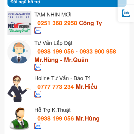
Đội ngũ hỗ trợ
TẦM NHÌN MỚI
0251 368 2958
Công Ty
Tư Vấn Lắp Đặt
0938 199 056
-
0933 900 958
Mr.Hùng - Mr.Quân
Holine Tư Vấn - Bảo Trì
0777 773 234
Mr.Hiếu
Hỗ Trợ K.Thuật
0938 199 056
Mr.Hùng