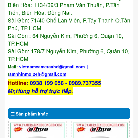
Biên Hòa: 1134/39/3 Phạm Văn Thuận, P.Tân
Tiến, Biên Hòa, Đồng Nai.
Sài Gòn: 71/40 Chế Lan Viên, P.Tây Thạnh Q.Tân
Phú, TP.HCM
Sài Gòn : 64 Nguyễn Kim, Phường 6, Quận 10,
TP.HCM
Sài Gòn: 178/7 Nguyễn Kim, Phường 6, Quận 10,
TP.HCM
Mail:
vietnamcameraahd
@gmail.com
|
t
amnhinmoi24h@gmail.com
Hotline
:
0938 199 056 - 0989.737355
Mr,Hùng hỗ trợ trực tiếp.
Sản phẩm
khác