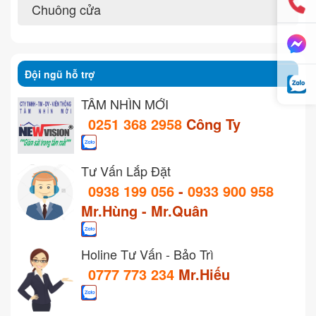
Chuông cửa
Đội ngũ hỗ trợ
TẦM NHÌN MỚI
0251 368 2958
Công Ty
Tư Vấn Lắp Đặt
0938 199 056
-
0933 900 958
Mr.Hùng - Mr.Quân
Holine Tư Vấn - Bảo Trì
0777 773 234
Mr.Hiếu