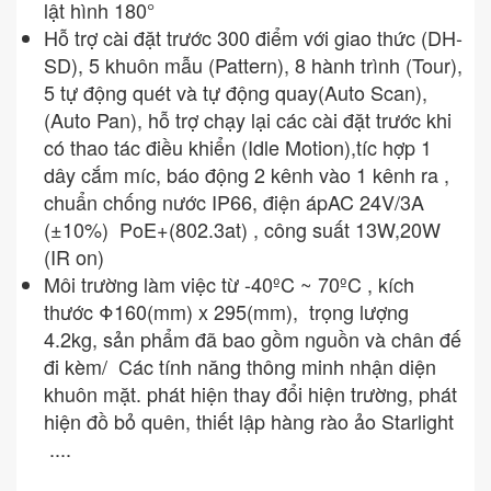
lật hình 180°
Hỗ trợ cài đặt trước 300 điểm với giao thức (DH-
SD), 5 khuôn mẫu (Pattern), 8 hành trình (Tour),
5 tự động quét và tự động quay(Auto Scan),
(Auto Pan), hỗ trợ chạy lại các cài đặt trước khi
có thao tác điều khiển (Idle Motion),tíc hợp 1
dây cắm míc, báo động 2 kênh vào 1 kênh ra ,
chuẩn chống nước IP66, điện ápAC 24V/3A
(±10%) PoE+(802.3at) , công suất 13W,20W
(IR on)
Môi trường làm việc từ -40ºC ~ 70ºC , kích
thước Φ160(mm) x 295(mm), trọng lượng
4.2kg, sản phẩm đã bao gồm nguồn và chân đế
đi kèm/ Các tính năng thông minh nhận diện
khuôn mặt. phát hiện thay đổi hiện trường, phát
hiện đồ bỏ quên, thiết lập hàng rào ảo Starlight
....