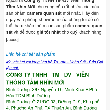
Ngoài ra
Công ty TNHH TM-DV Viễn Thông
còn cung cấp rất nhiều các mẫu
Tầm Nhìn Mới
sản phẩm
mới nhất. Hãy đến
camera quan sát
ngay văn phòng showroom của chúng tôi để có
thể tham khảo thêm các sản phẩm
camera quan
và để được
cho quý khách hàng.
sát
giá tốt nhất
[/code]
Liên hệ chi tiết sản phẩm
Mọi chi tiết vui lòng liên hệ Tư Vấn - Khảo Sát - Báo Giá
tận nơi.
CÔNG TY TNHH - TM - DV - VIỄN
THÔNG TẦM NHÌN MỚI
Bình Dương:
367 Nguyễn Thị Minh Khai P.Phú
Hòa TDM Bình Dương
Bình Dương: Ô 21/DC 03, Đường D19, Khu phố
4, Phường An Phú, TX Thuận An, Bình Dương