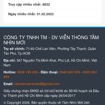
Truy cập nhiều nhất: 8832
Ngày nhiều nhất: 01.02.2023
CÔNG TY TNHH TM - DV VIỄN THÔNG TẦM
NHÌN MỚI
Trụ sở chính:
71/40 Chế Lan Viên, Phường Tây Thạnh, Quận
Tân Phú, Tp.HCM
Địa chỉ:
367 Nguyễn Thị Minh Khai, Phú Lợi, Hồ Chí Minh, Việt
Nam
Hotline:
0938 199 056
-
Điện thoại:
0948 900 959
-
0933 900
958
Email:
vietnamcamerahd@gmail.com
Giấy chứng nhận ĐKKD số 0314374038 do Sở Kế hoạch và Đầu
tư Thành phố Hồ Chí Minh cấp ngày 26/04/2017
© Copyright 2026. Bản quyền thuộc về Tầm Nhìn Mới 24h