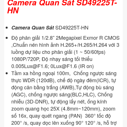
Camera Quan Sát SD49225T-
HN
SD49225T-HN
Camera Quan Sát
Độ phân giải 1/2.8” 2Megapixel Exmor R CMOS
,Chuẩn nén hình ảnh H.265+/H.265/H.264 với 3
luồng dự liệu cho phân giải (1 ~ 50/60fps)
1080P/720P, Độ nhạy sáng tối thiểu
0.005Lux@F1.6
;
0Lux@F1.6
(IR on)
Tầm xa hồng ngoại 100m, Chống ngược sáng
thực WDR (120dB), chế độ ngày đêm(ICR), tự
động cân bằng trắng (AWB),Tự động bù sáng
(AGC), chống ngược sáng(BLC,HLC), Chống
nhiễu (3D-DNR), tự động lấy nét, ống kính
zoom quang học 25X (4.8mm~120mm), zoom
số 16x, quay quét ngang (PAN) 360° tốc độ
200° /s, quay dọc lên xuống 90° 120° /s, hỗ trợ