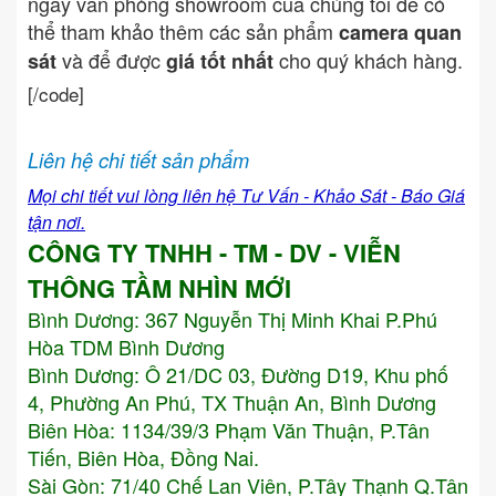
ngay văn phòng showroom của chúng tôi để có
thể tham khảo thêm các sản phẩm
camera quan
và để được
cho quý khách hàng.
sát
giá tốt nhất
[/code]
Liên hệ chi tiết sản phẩm
Mọi chi tiết vui lòng liên hệ Tư Vấn - Khảo Sát - Báo Giá
tận nơi.
CÔNG TY TNHH - TM - DV - VIỄN
THÔNG TẦM NHÌN MỚI
Bình Dương:
367 Nguyễn Thị Minh Khai P.Phú
Hòa TDM Bình Dương
Bình Dương: Ô 21/DC 03, Đường D19, Khu phố
4, Phường An Phú, TX Thuận An, Bình Dương
Biên Hòa: 1134/39/3 Phạm Văn Thuận, P.Tân
Tiến, Biên Hòa, Đồng Nai.
Sài Gòn: 71/40 Chế Lan Viên, P.Tây Thạnh Q.Tân