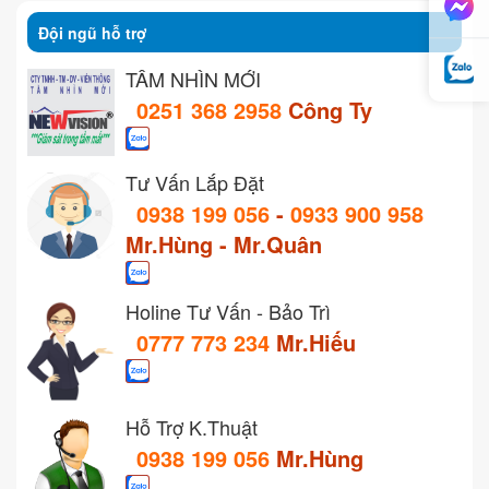
Đội ngũ hỗ trợ
TẦM NHÌN MỚI
0251 368 2958
Công Ty
Tư Vấn Lắp Đặt
0938 199 056
-
0933 900 958
Mr.Hùng - Mr.Quân
Holine Tư Vấn - Bảo Trì
0777 773 234
Mr.Hiếu
Hỗ Trợ K.Thuật
0938 199 056
Mr.Hùng