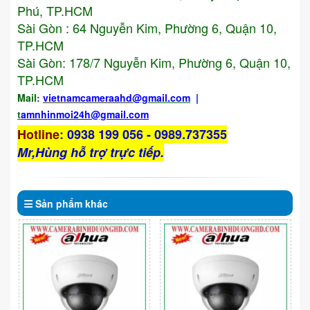
Phú, TP.HCM
Sài Gòn : 64 Nguyễn Kim, Phường 6, Quận 10,
TP.HCM
Sài Gòn: 178/7 Nguyễn Kim, Phường 6, Quận 10,
TP.HCM
Mail:
vietnamcameraahd
@gmail.com
|
t
amnhinmoi24h@gmail.com
Hotline
:
0938 199 056 - 0989.737355
Mr,Hùng hỗ trợ trực tiếp.
Sản phẩm
khác